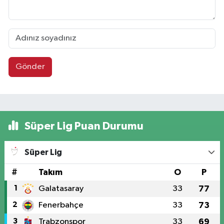
Gönder
Süper Lig Puan Durumu
Süper Lig
#
Takım
O
P
1
Galatasaray
33
77
2
Fenerbahçe
33
73
3
Trabzonspor
33
69