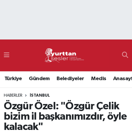
Nöbetçi Eczaneler
Hava Durumu
Namaz Vakitleri
Trafik Durumu
Türkiye
Gündem
Belediyeler
Meclis
Anasay
Süper Lig Puan Durumu ve Fikstür
HABERLER
İSTANBUL
Tüm Manşetler
Özgür Özel: "Özgür Çelik
Son Dakika Haberleri
bizim il başkanımızdır, öyle
kalacak"
Haber Arşivi