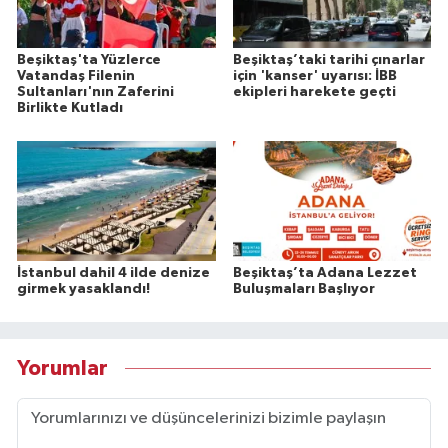
Beşiktaş'ta Yüzlerce
Beşiktaş’taki tarihi çınarlar
Vatandaş Filenin
için 'kanser' uyarısı: İBB
Sultanları'nın Zaferini
ekipleri harekete geçti
Birlikte Kutladı
İstanbul dahil 4 ilde denize
Beşiktaş’ta Adana Lezzet
girmek yasaklandı!
Buluşmaları Başlıyor
Yorumlar