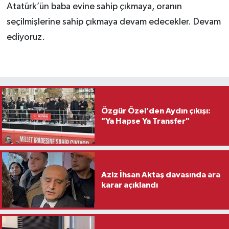
Atatürk’ün baba evine sahip çıkmaya, oranın
seçilmişlerine sahip çıkmaya devam edecekler. Devam
ediyoruz.
Özgür Özel’den Aydın çıkışı:
"Ya Hapse Ya Transfer"
Aziz İhsan Aktaş davasında ara
karar açıklandı