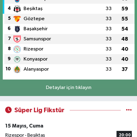
4
Beşiktaş
33
59
5
Göztepe
33
55
6
Başakşehir
33
54
7
Samsunspor
33
48
8
Rizespor
33
40
9
Konyaspor
33
40
10
Alanyaspor
33
37
Detaylar için tıklayın
Süper Lig Fikstür
15 Mayıs, Cuma
Rizespor - Beşiktaş
20:00