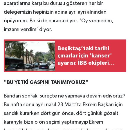
aparatlarına karşı bu duruşu gösteren her bir
delegemizin hepinizin adına ayrı ayrı alnından
öpüyorum. Birisi de burada diyor. ‘Oy vermedim,
imzamı verdim’ diyor.
Beşiktaş’taki tarihi
çınarlar için 'kanser'
uyarısı: İBB ekipleri
harekete geçti
"BU YETKİ GASPINI TANIMIYORUZ"
Bundan sonraki süreçte ne yapmaya devam ediyoruz?
Bu hafta sonu aynı nasıl 23 Mart‘ta Ekrem Başkan için
sandık kurarken dört gün önce, dört günlük gözaltı
kararıyla bize o ön seçimi yaptırmayıp Ekrem