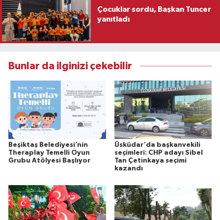
Çocuklar sordu, Başkan Tuncer
yanıtladı
Bunlar da ilginizi çekebilir
Beşiktaş Belediyesi’nin
Üsküdar'da başkanvekili
Theraplay Temelli Oyun
seçimleri: CHP adayı Sibel
Grubu Atölyesi Başlıyor
Tan Çetinkaya seçimi
kazandı