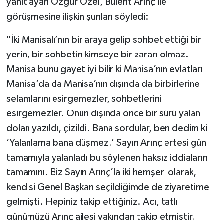
yanıtlayan Özgür Özel, Bülent Arınç ile
görüşmesine ilişkin şunları söyledi:
"İki Manisalı’nın bir araya gelip sohbet ettiği bir
yerin, bir sohbetin kimseye bir zararı olmaz.
Manisa bunu gayet iyi bilir ki Manisa’nın evlatları
Manisa’da da Manisa’nın dışında da birbirlerine
selamlarını esirgemezler, sohbetlerini
esirgemezler. Onun dışında önce bir sürü yalan
dolan yazıldı, çizildi. Bana sordular, ben dedim ki
‘Yalanlama bana düşmez.’ Sayın Arınç ertesi gün
tamamıyla yalanladı bu söylenen haksız iddiaların
tamamını. Biz Sayın Arınç’la iki hemşeri olarak,
kendisi Genel Başkan seçildiğimde de ziyaretime
gelmişti. Hepiniz takip ettiğiniz. Acı, tatlı
günümüzü Arınç ailesi yakından takip etmiştir.