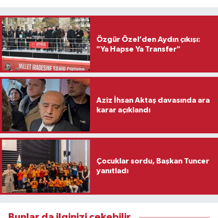
Özgür Özel’den Aydın çıkışı:
"Ya Hapse Ya Transfer"
Aziz İhsan Aktaş davasında ara
karar açıklandı
Çocuklar sordu, Başkan Tuncer
yanıtladı
Bunlar da ilginizi çekebilir