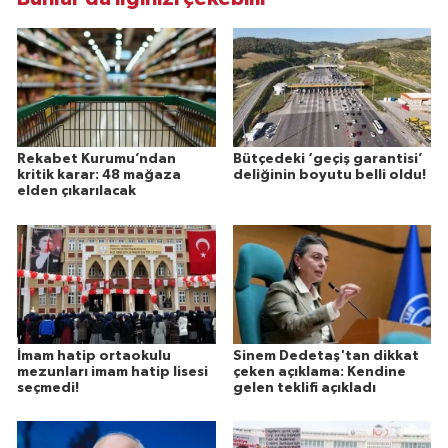
Rekabet Kurumu’ndan
Bütçedeki ‘geçiş garantisi’
kritik karar: 48 mağaza
deliğinin boyutu belli oldu!
elden çıkarılacak
İmam hatip ortaokulu
Sinem Dedetaş'tan dikkat
mezunları imam hatip lisesi
çeken açıklama: Kendine
seçmedi!
gelen teklifi açıkladı