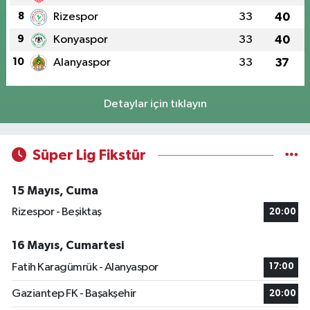
8
Rizespor
33
40
9
Konyaspor
33
40
10
Alanyaspor
33
37
Detaylar için tıklayın
Süper Lig Fikstür
15 Mayıs, Cuma
Rizespor - Beşiktaş
20:00
16 Mayıs, Cumartesi
Fatih Karagümrük - Alanyaspor
17:00
Gaziantep FK - Başakşehir
20:00