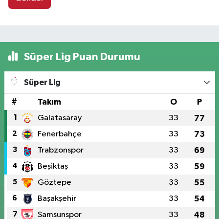
Süper Lig Puan Durumu
Süper Lig
#
Takım
O
P
1
Galatasaray
33
77
2
Fenerbahçe
33
73
3
Trabzonspor
33
69
4
Beşiktaş
33
59
5
Göztepe
33
55
6
Başakşehir
33
54
7
Samsunspor
33
48