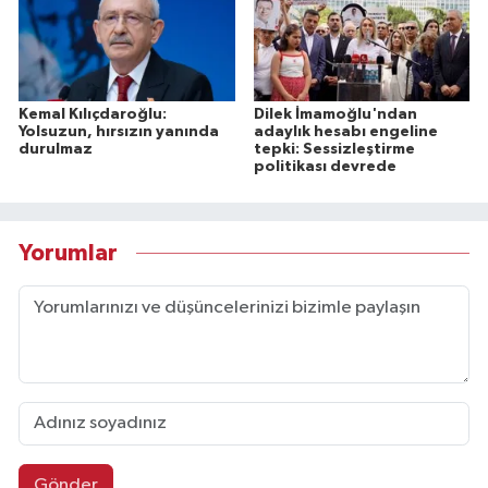
Kemal Kılıçdaroğlu:
Dilek İmamoğlu'ndan
Yolsuzun, hırsızın yanında
adaylık hesabı engeline
durulmaz
tepki: Sessizleştirme
politikası devrede
Yorumlar
Gönder