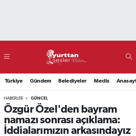
Nöbetçi Eczaneler
Hava Durumu
Namaz Vakitleri
Trafik Durumu
Türkiye
Gündem
Belediyeler
Meclis
Anasay
Süper Lig Puan Durumu ve Fikstür
HABERLER
GÜNCEL
Tüm Manşetler
Özgür Özel'den bayram
Son Dakika Haberleri
namazı sonrası açıklama:
İddialarımızın arkasındayız
Haber Arşivi