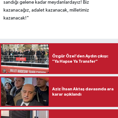
sandığı gelene kadar meydanlardayız! Biz
kazanacağız, adalet kazanacak, milletimiz
kazanacak!"
Özgür Özel’den Aydın çıkışı:
"Ya Hapse Ya Transfer"
Aziz İhsan Aktaş davasında ara
karar açıklandı