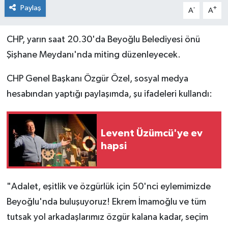
Paylaş
-
+
A
A
CHP, yarın saat 20.30'da Beyoğlu Belediyesi önü
Şişhane Meydanı'nda miting düzenleyecek.
CHP Genel Başkanı Özgür Özel, sosyal medya
hesabından yaptığı paylaşımda, şu ifadeleri kullandı:
Levent Üzümcü'ye ev
hapsi
"Adalet, eşitlik ve özgürlük için 50'nci eylemimizde
Beyoğlu'nda buluşuyoruz! Ekrem İmamoğlu ve tüm
tutsak yol arkadaşlarımız özgür kalana kadar, seçim