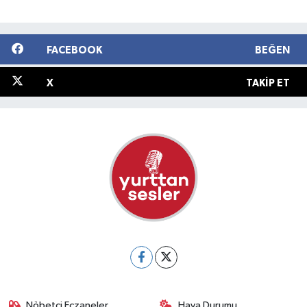
FACEBOOK
BEĞEN
X
TAKIP ET
Nöbetçi Eczaneler
Hava Durumu