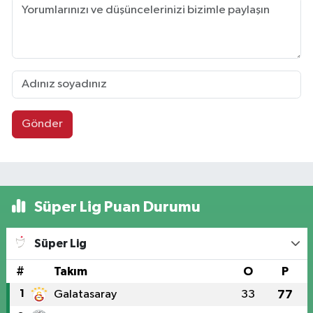
Gönder
Süper Lig Puan Durumu
Süper Lig
#
Takım
O
P
1
Galatasaray
33
77