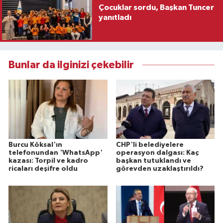
Çocuklar sordu, Başkan Tuncer
yanıtladı
Bunlar da ilginizi çekebilir
Burcu Köksal'ın
CHP'li belediyelere
telefonundan 'WhatsApp'
operasyon dalgası: Kaç
kazası: Torpil ve kadro
başkan tutuklandı ve
ricaları deşifre oldu
görevden uzaklaştırıldı?