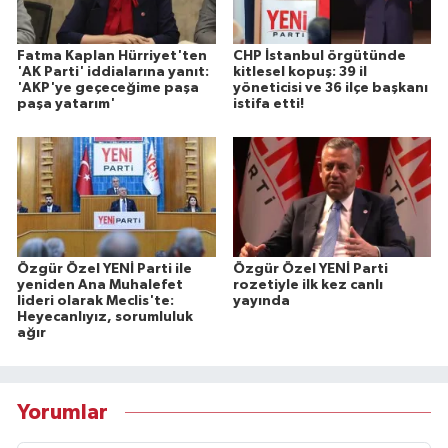
Fatma Kaplan Hürriyet'ten
CHP İstanbul örgütünde
'AK Parti' iddialarına yanıt:
kitlesel kopuş: 39 il
'AKP'ye geçeceğime paşa
yöneticisi ve 36 ilçe başkanı
paşa yatarım'
istifa etti!
Özgür Özel YENİ Parti ile
Özgür Özel YENİ Parti
yeniden Ana Muhalefet
rozetiyle ilk kez canlı
lideri olarak Meclis'te:
yayında
Heyecanlıyız, sorumluluk
ağır
Yorumlar