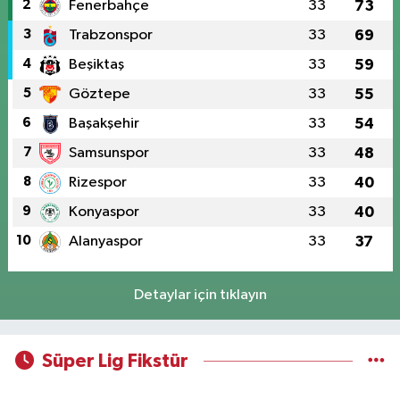
2
Fenerbahçe
33
73
3
Trabzonspor
33
69
4
Beşiktaş
33
59
5
Göztepe
33
55
6
Başakşehir
33
54
7
Samsunspor
33
48
8
Rizespor
33
40
9
Konyaspor
33
40
10
Alanyaspor
33
37
Detaylar için tıklayın
Süper Lig Fikstür