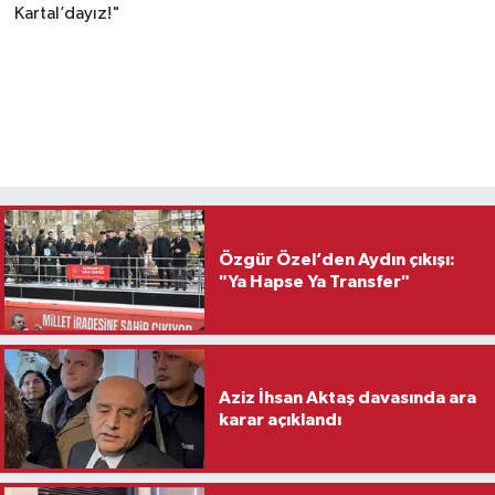
Kartal’dayız!"
Özgür Özel’den Aydın çıkışı:
"Ya Hapse Ya Transfer"
Aziz İhsan Aktaş davasında ara
karar açıklandı