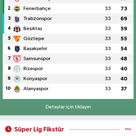
2
Fenerbahçe
33
73
3
Trabzonspor
33
69
4
Beşiktaş
33
59
5
Göztepe
33
55
6
Başakşehir
33
54
7
Samsunspor
33
48
8
Rizespor
33
40
9
Konyaspor
33
40
10
Alanyaspor
33
37
Detaylar için tıklayın
Süper Lig Fikstür