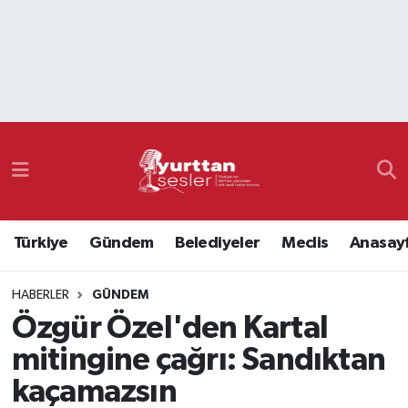
Nöbetçi Eczaneler
Hava Durumu
Namaz Vakitleri
Trafik Durumu
Türkiye
Gündem
Belediyeler
Meclis
Anasay
Süper Lig Puan Durumu ve Fikstür
HABERLER
GÜNDEM
Tüm Manşetler
Özgür Özel'den Kartal
Son Dakika Haberleri
mitingine çağrı: Sandıktan
kaçamazsın
Haber Arşivi