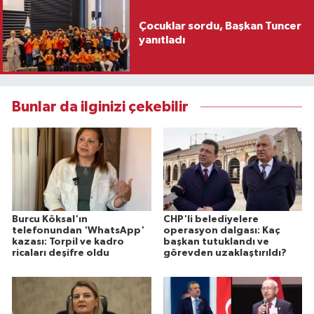
Çocuklar sordu, Başkan Tuncer
yanıtladı
Bunlar da ilginizi çekebilir
Burcu Köksal'ın
CHP'li belediyelere
telefonundan 'WhatsApp'
operasyon dalgası: Kaç
kazası: Torpil ve kadro
başkan tutuklandı ve
ricaları deşifre oldu
görevden uzaklaştırıldı?