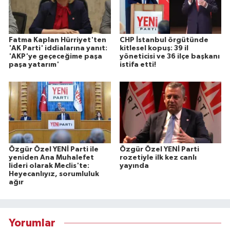
Fatma Kaplan Hürriyet'ten
CHP İstanbul örgütünde
'AK Parti' iddialarına yanıt:
kitlesel kopuş: 39 il
'AKP'ye geçeceğime paşa
yöneticisi ve 36 ilçe başkanı
paşa yatarım'
istifa etti!
Özgür Özel YENİ Parti ile
Özgür Özel YENİ Parti
yeniden Ana Muhalefet
rozetiyle ilk kez canlı
lideri olarak Meclis'te:
yayında
Heyecanlıyız, sorumluluk
ağır
Yorumlar