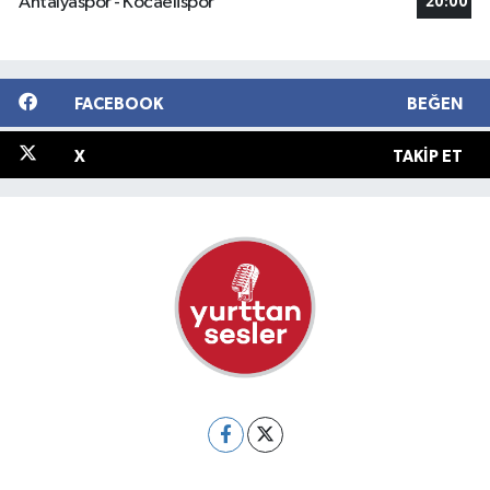
Antalyaspor - Kocaelispor
20:00
FACEBOOK
BEĞEN
X
TAKIP ET