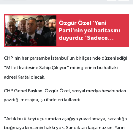
Özgür Özel 'Yeni
Parti'nin yol haritasını
duyurdu: 'Sadece
CHP'lilerle sınırlı
kalmayacak'
CHP'nin her çarşamba İstanbul'un bir ilçesinde düzenlediği
"Millet İradesine Sahip Çıkıyor" mitinglerinin bu haftaki
adresi Kartal olacak.
CHP Genel Başkanı Özgür Özel, sosyal medya hesabından
yazdığı mesajda, şu ifadeleri kullandı:
"Artık bu ülkeyi uçurumdan aşağıya yuvarlamaya, karanlığa
boğmaya kimsenin hakkı yok. Sandıktan kaçamazsın. Yarın