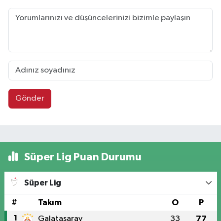
Gönder
Süper Lig Puan Durumu
Süper Lig
#
Takım
O
P
1
Galatasaray
33
77