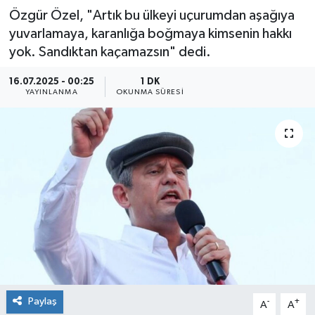
Özgür Özel, "Artık bu ülkeyi uçurumdan aşağıya
yuvarlamaya, karanlığa boğmaya kimsenin hakkı
yok. Sandıktan kaçamazsın" dedi.
16.07.2025 - 00:25
1 DK
YAYINLANMA
OKUNMA SÜRESI
Paylaş
-
+
A
A