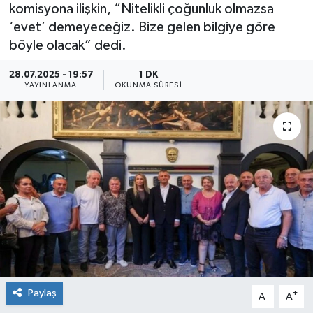
komisyona ilişkin, “Nitelikli çoğunluk olmazsa
‘evet’ demeyeceğiz. Bize gelen bilgiye göre
böyle olacak” dedi.
28.07.2025 - 19:57
1 DK
YAYINLANMA
OKUNMA SÜRESI
Paylaş
-
+
A
A