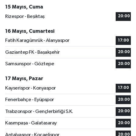
15 Mayıs, Cuma
Rizespor - Beşiktaş
20:00
16 Mayıs, Cumartesi
Fatih Karagümrük - Alanyaspor
17:00
Gaziantep FK - Başakşehir
20:00
Samsunspor - Göztepe
20:00
17 Mayıs, Pazar
Kayserispor - Konyaspor
17:00
Fenerbahçe - Eyüpspor
20:00
Trabzonspor - Gençlerbirliği S.K.
20:00
Kasımpaşa - Galatasaray
20:00
Antalyaspor - Kocaelispor
20:00