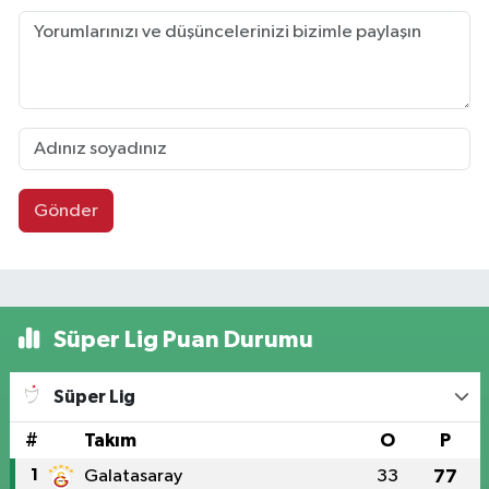
Gönder
Süper Lig Puan Durumu
Süper Lig
#
Takım
O
P
1
Galatasaray
33
77