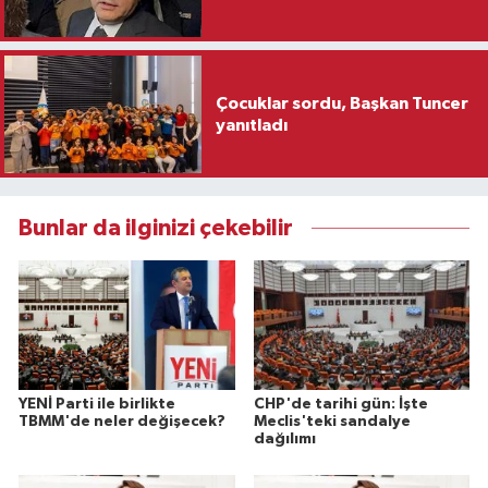
Çocuklar sordu, Başkan Tuncer
yanıtladı
Bunlar da ilginizi çekebilir
YENİ Parti ile birlikte
CHP'de tarihi gün: İşte
TBMM'de neler değişecek?
Meclis'teki sandalye
dağılımı