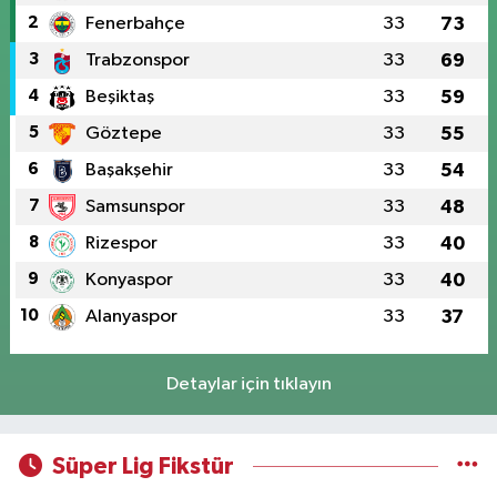
2
Fenerbahçe
33
73
3
Trabzonspor
33
69
4
Beşiktaş
33
59
5
Göztepe
33
55
6
Başakşehir
33
54
7
Samsunspor
33
48
8
Rizespor
33
40
9
Konyaspor
33
40
10
Alanyaspor
33
37
Detaylar için tıklayın
Süper Lig Fikstür