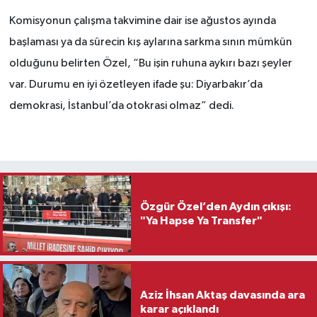
Komisyonun çalışma takvimine dair ise ağustos ayında
başlaması ya da sürecin kış aylarına sarkma sının mümkün
olduğunu belirten Özel, “Bu işin ruhuna aykırı bazı şeyler
var. Durumu en iyi özetleyen ifade şu: Diyarbakır’da
demokrasi, İstanbul’da otokrasi olmaz” dedi.
Özgür Özel’den Aydın çıkışı:
"Ya Hapse Ya Transfer"
Aziz İhsan Aktaş davasında ara
karar açıklandı