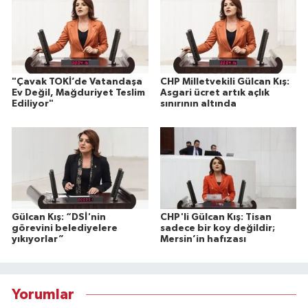
"Çavak TOKİ’de Vatandaşa
CHP Milletvekili Gülcan Kış:
Ev Değil, Mağduriyet Teslim
Asgari ücret artık açlık
Ediliyor"
sınırının altında
Gülcan Kış: “DSİ'nin
CHP'li Gülcan Kış: Tisan
görevini belediyelere
sadece bir koy değildir;
yıkıyorlar”
Mersin’in hafızası
Yorumlar