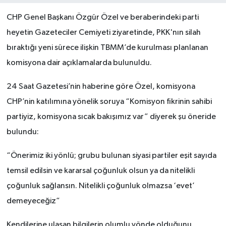
CHP Genel Başkanı Özgür Özel ve beraberindeki parti
heyetin Gazeteciler Cemiyeti ziyaretinde, PKK'nın silah
bıraktığı yeni sürece ilişkin TBMM’de kurulması planlanan
komisyona dair açıklamalarda bulunuldu.
24 Saat Gazetesi’nin haberine göre Özel, komisyona
CHP’nin katılımına yönelik soruya “Komisyon fikrinin sahibi
partiyiz, komisyona sıcak bakışımız var” diyerek şu öneride
bulundu:
“Önerimiz iki yönlü; grubu bulunan siyasi partiler eşit sayıda
temsil edilsin ve kararsal çoğunluk olsun ya da nitelikli
çoğunluk sağlansın. Nitelikli çoğunluk olmazsa ‘evet’
demeyeceğiz”
Kendilerine ulaşan bilgilerin olumlu yönde olduğunu