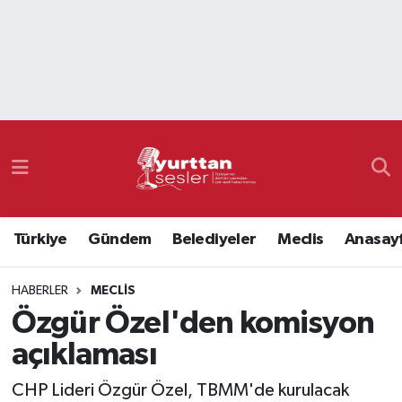
Nöbetçi Eczaneler
Hava Durumu
Namaz Vakitleri
Trafik Durumu
Türkiye
Gündem
Belediyeler
Meclis
Anasay
Süper Lig Puan Durumu ve Fikstür
HABERLER
MECLIS
Tüm Manşetler
Özgür Özel'den komisyon
Son Dakika Haberleri
açıklaması
Haber Arşivi
CHP Lideri Özgür Özel, TBMM'de kurulacak