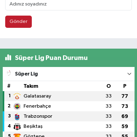
Gönder
Süper Lig Puan Durumu
Süper Lig
#
Takım
O
P
1
Galatasaray
33
77
2
Fenerbahçe
33
73
3
Trabzonspor
33
69
4
Beşiktaş
33
59
5
Göztepe
33
55