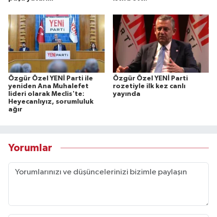
Özgür Özel YENİ Parti ile
Özgür Özel YENİ Parti
yeniden Ana Muhalefet
rozetiyle ilk kez canlı
lideri olarak Meclis'te:
yayında
Heyecanlıyız, sorumluluk
ağır
Yorumlar