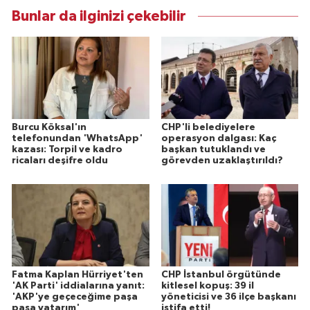
Bunlar da ilginizi çekebilir
Burcu Köksal'ın
CHP'li belediyelere
telefonundan 'WhatsApp'
operasyon dalgası: Kaç
kazası: Torpil ve kadro
başkan tutuklandı ve
ricaları deşifre oldu
görevden uzaklaştırıldı?
Fatma Kaplan Hürriyet'ten
CHP İstanbul örgütünde
'AK Parti' iddialarına yanıt:
kitlesel kopuş: 39 il
'AKP'ye geçeceğime paşa
yöneticisi ve 36 ilçe başkanı
paşa yatarım'
istifa etti!