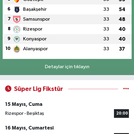
6
Başakşehir
33
54
7
Samsunspor
33
48
8
Rizespor
33
40
9
Konyaspor
33
40
10
Alanyaspor
33
37
Detaylar için tıklayın
Süper Lig Fikstür
15 Mayıs, Cuma
Rizespor - Beşiktaş
20:00
16 Mayıs, Cumartesi