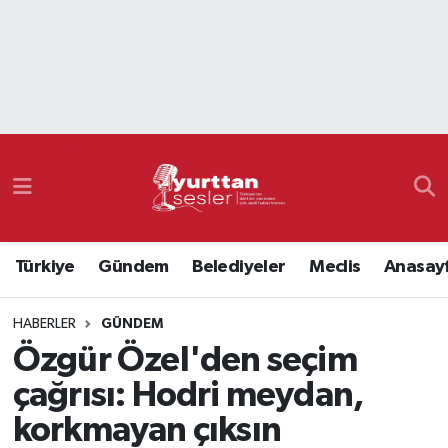
Nöbetçi Eczaneler
Hava Durumu
Namaz Vakitleri
Trafik Durumu
Türkiye
Gündem
Belediyeler
Meclis
Anasay
Süper Lig Puan Durumu ve Fikstür
HABERLER
GÜNDEM
Tüm Manşetler
Özgür Özel'den seçim
Son Dakika Haberleri
çağrısı: Hodri meydan,
korkmayan çıksın
Haber Arşivi