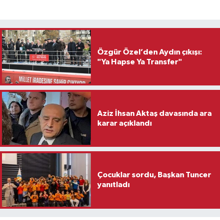
Özgür Özel’den Aydın çıkışı:
"Ya Hapse Ya Transfer"
Aziz İhsan Aktaş davasında ara
karar açıklandı
Çocuklar sordu, Başkan Tuncer
yanıtladı