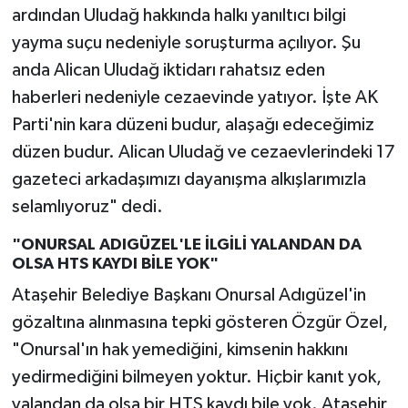
ardından Uludağ hakkında halkı yanıltıcı bilgi
yayma suçu nedeniyle soruşturma açılıyor. Şu
anda Alican Uludağ iktidarı rahatsız eden
haberleri nedeniyle cezaevinde yatıyor. İşte AK
Parti'nin kara düzeni budur, alaşağı edeceğimiz
düzen budur. Alican Uludağ ve cezaevlerindeki 17
gazeteci arkadaşımızı dayanışma alkışlarımızla
selamlıyoruz" dedi.
"ONURSAL ADIGÜZEL'LE İLGİLİ YALANDAN DA
OLSA HTS KAYDI BİLE YOK"
Ataşehir Belediye Başkanı Onursal Adıgüzel'in
gözaltına alınmasına tepki gösteren Özgür Özel,
"Onursal'ın hak yemediğini, kimsenin hakkını
yedirmediğini bilmeyen yoktur. Hiçbir kanıt yok,
yalandan da olsa bir HTS kaydı bile yok. Ataşehir