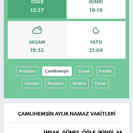
ÖĞLE
İKINDI
12:27
16:19
AKŞAM
YATSI
19:32
21:06
Ardeşen
Çamlıhemşin
Çayeli
Fındıklı
Hemşin
İkizdere
İyidere
Pazar
ÇAMLIHEMŞIN AYLIK NAMAZ VAKITLERI
İMSAK
GÜNEŞ
ÖĞLE
İKINDI
AKŞA