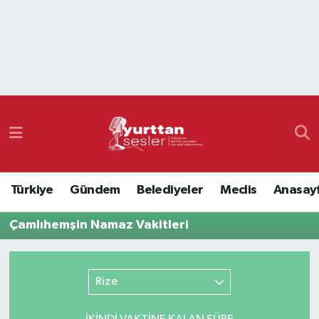
Nöbetçi Eczaneler
Hava Durumu
Namaz Vakitleri
Trafik Durumu
Türkiye
Gündem
Belediyeler
Meclis
Anasay
Süper Lig Puan Durumu ve Fikstür
Çamlıhemşin Namaz Vakitleri
Tüm Manşetler
Son Dakika Haberleri
Rize
Haber Arşivi