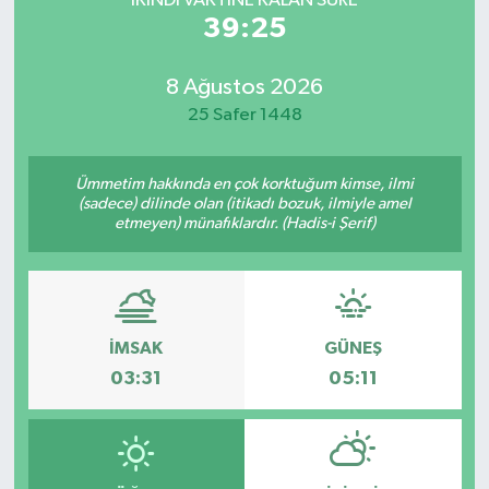
İKINDI VAKTİNE KALAN SÜRE
39:25
8 Ağustos 2026
25 Safer 1448
Ümmetim hakkında en çok korktuğum kimse, ilmi
(sadece) dilinde olan (itikadı bozuk, ilmiyle amel
etmeyen) münafıklardır. (Hadis-i Şerif)
İMSAK
GÜNEŞ
03:31
05:11