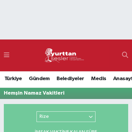
Nöbetçi Eczaneler
Hava Durumu
Namaz Vakitleri
Trafik Durumu
Türkiye
Gündem
Belediyeler
Meclis
Anasay
Süper Lig Puan Durumu ve Fikstür
Hemşin Namaz Vakitleri
Tüm Manşetler
Son Dakika Haberleri
Rize
Haber Arşivi