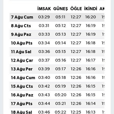
İMSAK
GÜNEŞ
ÖĞLE
İKINDI
AKŞA
7 Ağu Cum
03:29
05:11
12:27
16:20
19:34
8 Ağu Cts
03:31
05:12
12:27
16:19
19:33
9 Ağu Paz
03:33
05:13
12:27
16:19
19:31
10 Ağu Pts
03:34
05:14
12:27
16:18
19:30
11 Ağu Sal
03:36
05:15
12:27
16:18
19:29
12 Ağu Çar
03:37
05:16
12:27
16:17
19:27
13 Ağu Per
03:39
05:17
12:26
16:16
19:26
14 Ağu Cum
03:40
05:18
12:26
16:16
19:25
15 Ağu Cts
03:42
05:19
12:26
16:15
19:23
16 Ağu Paz
03:43
05:20
12:26
16:15
19:22
17 Ağu Pts
03:44
05:21
12:26
16:14
19:20
18 Ağu Sal
03:46
05:22
12:25
16:13
19:19