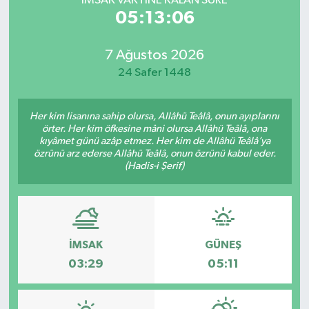
İMSAK VAKTİNE KALAN SÜRE
05:13:06
7 Ağustos 2026
24 Safer 1448
Her kim lisanına sahip olursa, Allâhü Teâlâ, onun ayıplarını
örter. Her kim öfkesine mâni olursa Allâhü Teâlâ, ona
kıyâmet günü azâp etmez. Her kim de Allâhü Teâlâ’ya
özrünü arz ederse Allâhü Teâlâ, onun özrünü kabul eder.
(Hadis-i Şerif)
İMSAK
GÜNEŞ
03:29
05:11