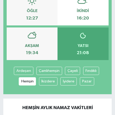
ÖĞLE
İKINDI
12:27
16:20
AKŞAM
YATSI
19:34
21:08
Ardeşen
Çamlıhemşin
Çayeli
Fındıklı
Hemşin
İkizdere
İyidere
Pazar
HEMŞIN AYLIK NAMAZ VAKITLERI