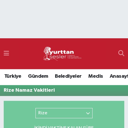
Nöbetçi Eczaneler
Hava Durumu
Namaz Vakitleri
Trafik Durumu
Türkiye
Gündem
Belediyeler
Meclis
Anasay
Süper Lig Puan Durumu ve Fikstür
Rize Namaz Vakitleri
Tüm Manşetler
Son Dakika Haberleri
Rize
Haber Arşivi