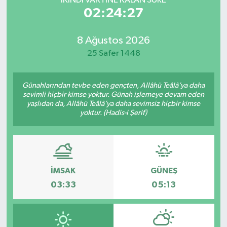
İKINDI VAKTİNE KALAN SÜRE
02:24:27
8 Ağustos 2026
25 Safer 1448
Günahlarından tevbe eden gençten, Allâhü Teâlâ’ya daha
sevimli hiçbir kimse yoktur. Günah işlemeye devam eden
yaşlıdan da, Allâhü Teâlâ’ya daha sevimsiz hiçbir kimse
yoktur. (Hadis-i Şerif)
İMSAK
GÜNEŞ
03:33
05:13