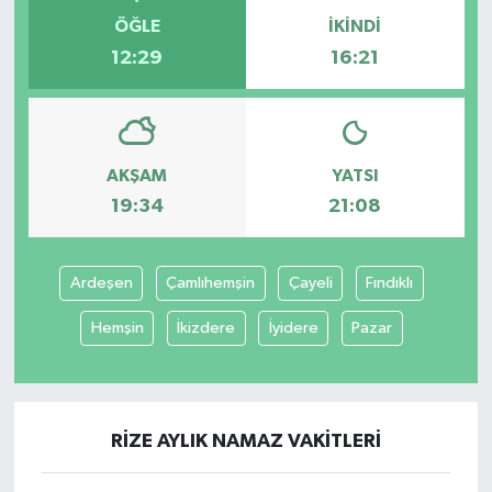
ÖĞLE
İKINDI
12:29
16:21
AKŞAM
YATSI
19:34
21:08
Ardeşen
Çamlıhemşin
Çayeli
Fındıklı
Hemşin
İkizdere
İyidere
Pazar
RIZE AYLIK NAMAZ VAKITLERI