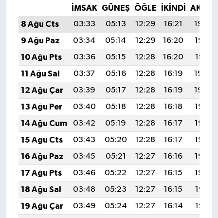
İMSAK
GÜNEŞ
ÖĞLE
İKINDI
AKŞA
8 Ağu Cts
03:33
05:13
12:29
16:21
19:34
9 Ağu Paz
03:34
05:14
12:29
16:20
19:33
10 Ağu Pts
03:36
05:15
12:28
16:20
19:31
11 Ağu Sal
03:37
05:16
12:28
16:19
19:30
12 Ağu Çar
03:39
05:17
12:28
16:19
19:29
13 Ağu Per
03:40
05:18
12:28
16:18
19:28
14 Ağu Cum
03:42
05:19
12:28
16:17
19:26
15 Ağu Cts
03:43
05:20
12:28
16:17
19:25
16 Ağu Paz
03:45
05:21
12:27
16:16
19:23
17 Ağu Pts
03:46
05:22
12:27
16:15
19:22
18 Ağu Sal
03:48
05:23
12:27
16:15
19:21
19 Ağu Çar
03:49
05:24
12:27
16:14
19:19