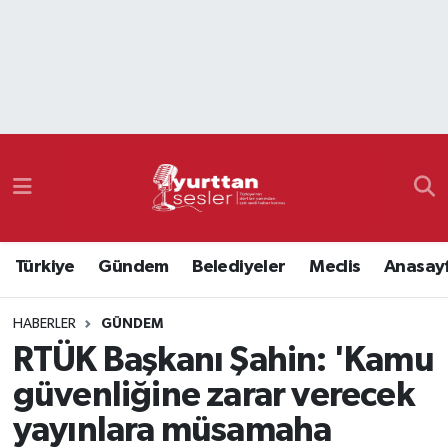
Nöbetçi Eczaneler
Hava Durumu
Namaz Vakitleri
Trafik Durumu
Türkiye
Gündem
Belediyeler
Meclis
Anasay
Süper Lig Puan Durumu ve Fikstür
HABERLER
GÜNDEM
Tüm Manşetler
RTÜK Başkanı Şahin: 'Kamu
Son Dakika Haberleri
güvenliğine zarar verecek
yayınlara müsamaha
Haber Arşivi