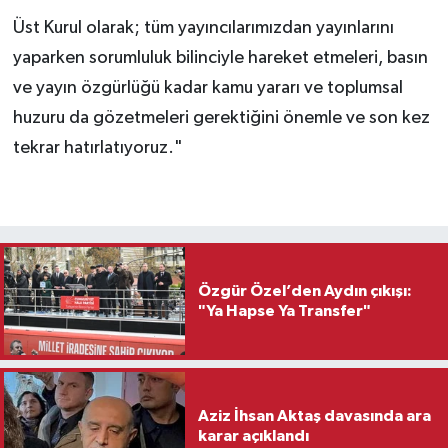
Üst Kurul olarak; tüm yayıncılarımızdan yayınlarını
yaparken sorumluluk bilinciyle hareket etmeleri, basın
ve yayın özgürlüğü kadar kamu yararı ve toplumsal
huzuru da gözetmeleri gerektiğini önemle ve son kez
tekrar hatırlatıyoruz."
Özgür Özel’den Aydın çıkışı:
"Ya Hapse Ya Transfer"
Aziz İhsan Aktaş davasında ara
karar açıklandı