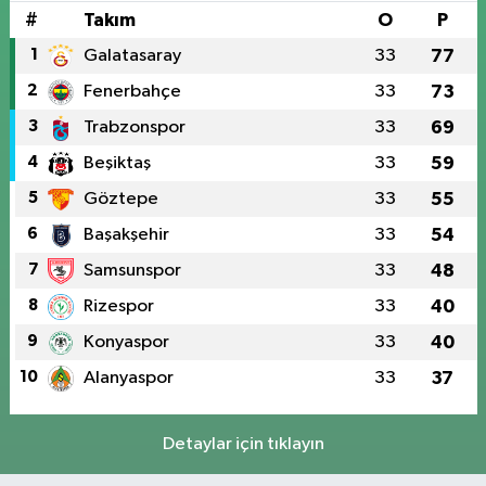
#
Takım
O
P
1
Galatasaray
33
77
2
Fenerbahçe
33
73
3
Trabzonspor
33
69
4
Beşiktaş
33
59
5
Göztepe
33
55
6
Başakşehir
33
54
7
Samsunspor
33
48
8
Rizespor
33
40
9
Konyaspor
33
40
10
Alanyaspor
33
37
Detaylar için tıklayın