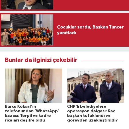
Çocuklar sordu, Başkan Tuncer
yanıtladı
Bunlar da ilginizi çekebilir
Burcu Köksal'ın
CHP'li belediyelere
telefonundan 'WhatsApp'
operasyon dalgası: Kaç
kazası: Torpil ve kadro
başkan tutuklandı ve
ricaları deşifre oldu
görevden uzaklaştırıldı?