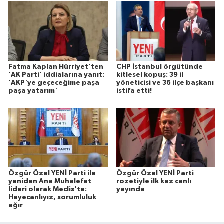
Fatma Kaplan Hürriyet'ten
CHP İstanbul örgütünde
'AK Parti' iddialarına yanıt:
kitlesel kopuş: 39 il
'AKP'ye geçeceğime paşa
yöneticisi ve 36 ilçe başkanı
paşa yatarım'
istifa etti!
Özgür Özel YENİ Parti ile
Özgür Özel YENİ Parti
yeniden Ana Muhalefet
rozetiyle ilk kez canlı
lideri olarak Meclis'te:
yayında
Heyecanlıyız, sorumluluk
ağır