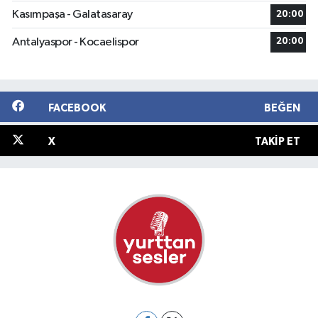
Kasımpaşa - Galatasaray
20:00
Antalyaspor - Kocaelispor
20:00
FACEBOOK
BEĞEN
X
TAKIP ET