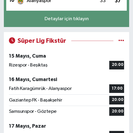
10
Alanyaspor
33
37
Detaylar için tıklayın
Süper Lig Fikstür
15 Mayıs, Cuma
Rizespor - Beşiktaş
20:00
16 Mayıs, Cumartesi
Fatih Karagümrük - Alanyaspor
17:00
Gaziantep FK - Başakşehir
20:00
Samsunspor - Göztepe
20:00
17 Mayıs, Pazar