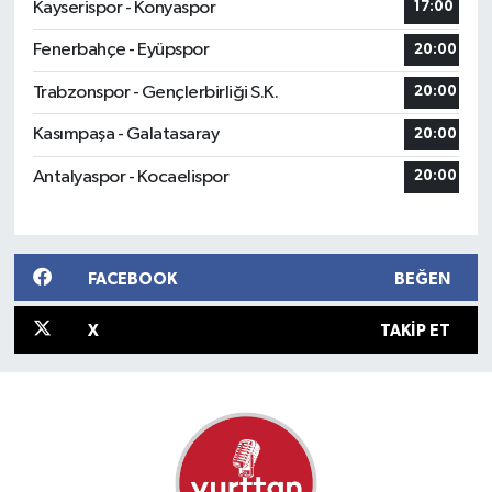
Kayserispor - Konyaspor
17:00
Fenerbahçe - Eyüpspor
20:00
Trabzonspor - Gençlerbirliği S.K.
20:00
Kasımpaşa - Galatasaray
20:00
Antalyaspor - Kocaelispor
20:00
FACEBOOK
BEĞEN
X
TAKIP ET