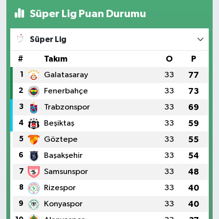
Süper Lig Puan Durumu
Süper Lig
#
Takım
O
P
1
Galatasaray
33
77
2
Fenerbahçe
33
73
3
Trabzonspor
33
69
4
Beşiktaş
33
59
5
Göztepe
33
55
6
Başakşehir
33
54
7
Samsunspor
33
48
8
Rizespor
33
40
9
Konyaspor
33
40