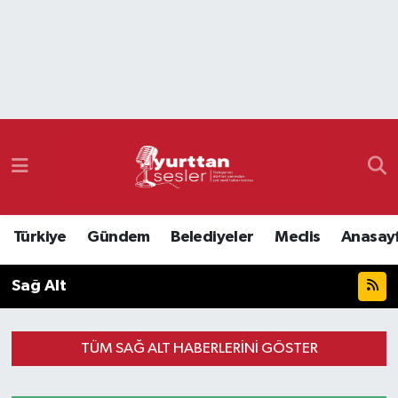
Nöbetçi Eczaneler
Hava Durumu
Namaz Vakitleri
Trafik Durumu
Türkiye
Gündem
Belediyeler
Meclis
Anasay
Süper Lig Puan Durumu ve Fikstür
Sağ Alt
Tüm Manşetler
Son Dakika Haberleri
TÜM SAĞ ALT HABERLERINI GÖSTER
Haber Arşivi