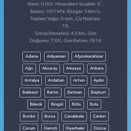
°
Nem: %100, Hissedilen Sıcaklık: 9
,
Basınç: 1011 hPa, Rüzgar: 5 km/s,
Toplam Yağış: 0 mm, Çiy Noktası:
7.8,
Görüş Mesafesi: 4.5 km, Gün
Doğumu: 7:00, Gün Batımı: 19:14
Adana
Adıyaman
Afyonkarahisar
Ağrı
Aksaray
Amasya
Ankara
Antalya
Ardahan
Artvin
Aydın
Balıkesir
Bartın
Batman
Bayburt
Bilecik
Bingöl
Bitlis
Bolu
Burdur
Bursa
Çanakkale
Çankırı
Çorum
Denizli
Diyarbakır
Düzce