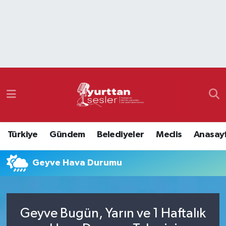
Nöbetçi Eczaneler
Hava Durumu
Namaz Vakitleri
Trafik Durumu
Türkiye
Gündem
Belediyeler
Meclis
Anasay
Süper Lig Puan Durumu ve Fikstür
Geyve Hava Durumu
Tüm Manşetler
Son Dakika Haberleri
Geyve Bugün, Yarın ve 1 Haftalık
Haber Arşivi