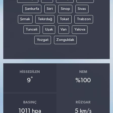
Şanlıurfa
Siirt
Sinop
Sivas
Şırnak
Tekirdağ
Tokat
Trabzon
Tunceli
Uşak
Van
Yalova
Yozgat
Zonguldak
HISSEDILEN
NEM
°
9
%100
BASINÇ
RÜZGAR
1011
5
hpa
km/s