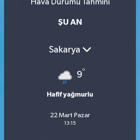
Hava Durumu Tahmini
ŞU AN
Sakarya
°
9
Hafif yağmurlu
22 Mart Pazar
13:15