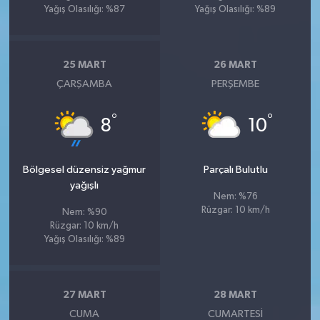
Yağış Olasılığı: %87
Yağış Olasılığı: %89
25 MART
26 MART
ÇARŞAMBA
PERŞEMBE
°
°
8
10
Bölgesel düzensiz yağmur
Parçalı Bulutlu
yağışlı
Nem: %76
Rüzgar: 10 km/h
Nem: %90
Rüzgar: 10 km/h
Yağış Olasılığı: %89
27 MART
28 MART
CUMA
CUMARTESI