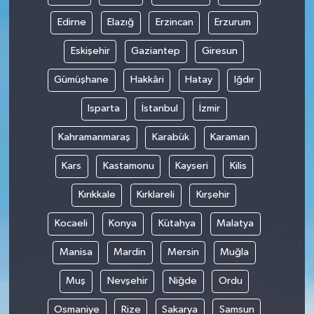
Edirne
Elazığ
Erzincan
Erzurum
Eskişehir
Gaziantep
Giresun
Gümüşhane
Hakkâri
Hatay
Iğdır
Isparta
İstanbul
İzmir
Kahramanmaraş
Karabük
Karaman
Kars
Kastamonu
Kayseri
Kilis
Kırıkkale
Kırklareli
Kırşehir
Kocaeli
Konya
Kütahya
Malatya
Manisa
Mardin
Mersin
Muğla
Muş
Nevşehir
Niğde
Ordu
Osmaniye
Rize
Sakarya
Samsun