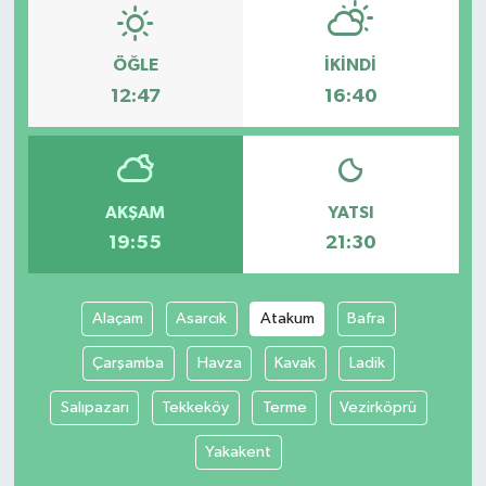
ÖĞLE
İKINDI
12:47
16:40
AKŞAM
YATSI
19:55
21:30
Alaçam
Asarcık
Atakum
Bafra
Çarşamba
Havza
Kavak
Ladik
Salıpazarı
Tekkeköy
Terme
Vezirköprü
Yakakent