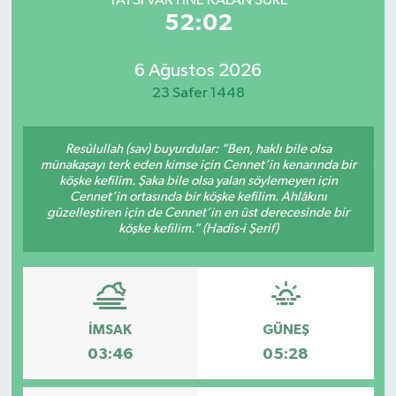
YATSI VAKTİNE KALAN SÜRE
52:02
6 Ağustos 2026
23 Safer 1448
Resûlullah (sav) buyurdular: “Ben, haklı bile olsa
münakaşayı terk eden kimse için Cennet’in kenarında bir
köşke kefilim. Şaka bile olsa yalan söylemeyen için
Cennet’in ortasında bir köşke kefilim. Ahlâkını
güzelleştiren için de Cennet’in en üst derecesinde bir
köşke kefilim.” (Hadis-i Şerif)
İMSAK
GÜNEŞ
03:46
05:28