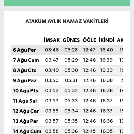
ATAKUM AYLIK NAMAZ VAKITLERI
İMSAK
GÜNEŞ
ÖĞLE
İKINDI
AKŞA
6 Ağu Per
03:46
05:28
12:47
16:40
19:55
7 Ağu Cum
03:47
05:29
12:46
16:39
19:54
8 Ağu Cts
03:49
05:30
12:46
16:39
19:52
9 Ağu Paz
03:50
05:31
12:46
16:38
19:51
10 Ağu Pts
03:52
05:32
12:46
16:38
19:50
11 Ağu Sal
03:53
05:33
12:46
16:37
19:48
12 Ağu Çar
03:55
05:34
12:46
16:37
19:47
13 Ağu Per
03:57
05:35
12:46
16:36
19:46
14 Ağu Cum
03:58
05:36
12:45
16:35
19:44