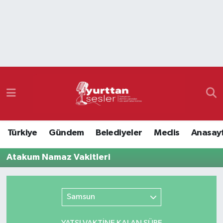
Nöbetçi Eczaneler
Hava Durumu
Namaz Vakitleri
Trafik Durumu
Türkiye
Gündem
Belediyeler
Meclis
Anasay
Süper Lig Puan Durumu ve Fikstür
Atakum Namaz Vakitleri
Tüm Manşetler
Son Dakika Haberleri
Samsun
Haber Arşivi