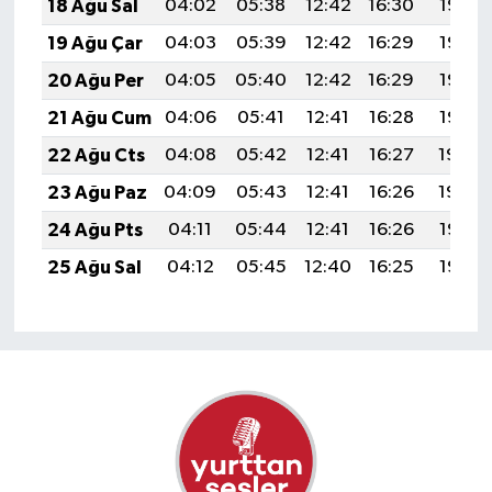
18 Ağu Sal
04:02
05:38
12:42
16:30
19:36
19 Ağu Çar
04:03
05:39
12:42
16:29
19:35
20 Ağu Per
04:05
05:40
12:42
16:29
19:33
21 Ağu Cum
04:06
05:41
12:41
16:28
19:32
22 Ağu Cts
04:08
05:42
12:41
16:27
19:30
23 Ağu Paz
04:09
05:43
12:41
16:26
19:29
24 Ağu Pts
04:11
05:44
12:41
16:26
19:27
25 Ağu Sal
04:12
05:45
12:40
16:25
19:25