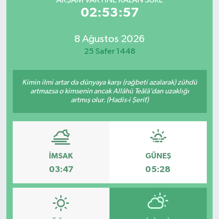
AKŞAM VAKTİNE KALAN SÜRE
02:53:57
8 Ağustos 2026
25 Safer 1448
Kimin ilmi artar da dünyaya karşı (rağbeti azalarak) zühdü
artmazsa o kimsenin ancak Allâhü Teâlâ’dan uzaklığı
artmış olur. (Hadis-i Şerif)
İMSAK
GÜNEŞ
03:47
05:28