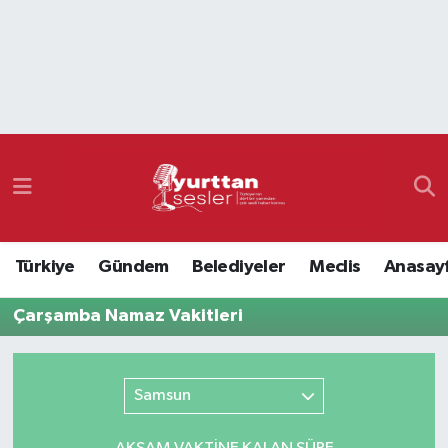
Nöbetçi Eczaneler
Hava Durumu
Namaz Vakitleri
Trafik Durumu
Türkiye
Gündem
Belediyeler
Meclis
Anasay
Süper Lig Puan Durumu ve Fikstür
Çarşamba Namaz Vakitleri
Tüm Manşetler
Son Dakika Haberleri
Samsun
Haber Arşivi