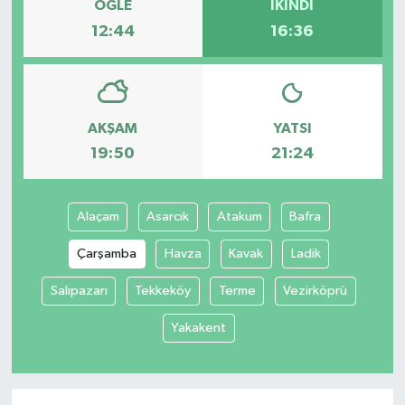
ÖĞLE
İKINDI
12:44
16:36
AKŞAM
YATSI
19:50
21:24
Alaçam
Asarcık
Atakum
Bafra
Çarşamba
Havza
Kavak
Ladik
Salıpazarı
Tekkeköy
Terme
Vezirköprü
Yakakent