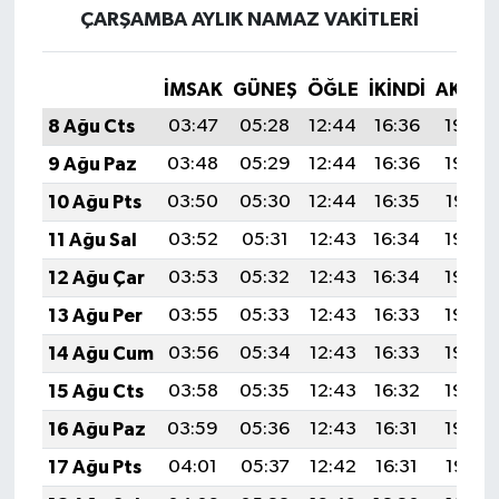
ÇARŞAMBA AYLIK NAMAZ VAKITLERI
İMSAK
GÜNEŞ
ÖĞLE
İKINDI
AKŞA
8 Ağu Cts
03:47
05:28
12:44
16:36
19:50
9 Ağu Paz
03:48
05:29
12:44
16:36
19:48
10 Ağu Pts
03:50
05:30
12:44
16:35
19:47
11 Ağu Sal
03:52
05:31
12:43
16:34
19:46
12 Ağu Çar
03:53
05:32
12:43
16:34
19:44
13 Ağu Per
03:55
05:33
12:43
16:33
19:43
14 Ağu Cum
03:56
05:34
12:43
16:33
19:42
15 Ağu Cts
03:58
05:35
12:43
16:32
19:40
16 Ağu Paz
03:59
05:36
12:43
16:31
19:39
17 Ağu Pts
04:01
05:37
12:42
16:31
19:37