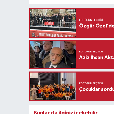
EDITÖRÜN SEÇTIĞI
Özgür Özel’den
EDITÖRÜN SEÇTIĞI
Aziz İhsan Akt
EDITÖRÜN SEÇTIĞI
Çocuklar sordu
Bunlar da ilginizi çekebilir