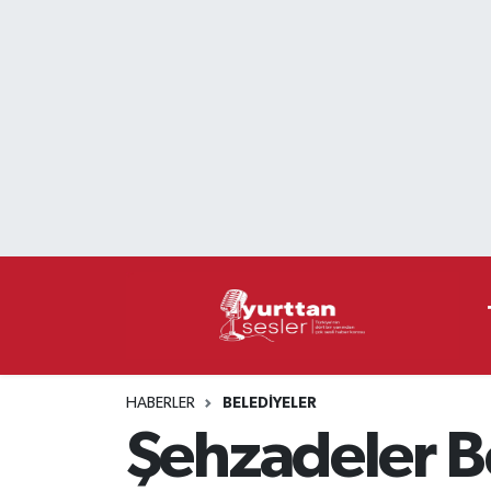
Nöbetçi Eczaneler
Hava Durumu
Namaz Vakitleri
Trafik Durumu
Süper Lig Puan Durumu ve Fikstür
Tüm Manşetler
HABERLER
BELEDIYELER
Son Dakika Haberleri
Şehzadeler Be
Haber Arşivi