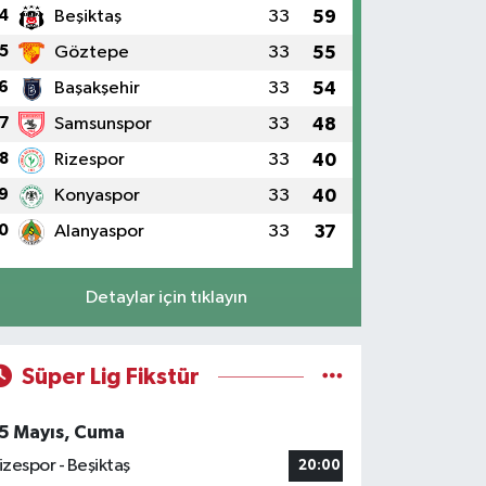
4
Beşiktaş
33
59
5
Göztepe
33
55
6
Başakşehir
33
54
7
Samsunspor
33
48
8
Rizespor
33
40
9
Konyaspor
33
40
0
Alanyaspor
33
37
Detaylar için tıklayın
Süper Lig Fikstür
5 Mayıs, Cuma
izespor - Beşiktaş
20:00