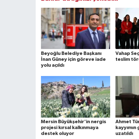
Beyoğlu Belediye Başkanı
Vahap Seç
İnan Güney için göreve iade
teslim tör
yolu açıldı
Mersin Büyükşehir'in nergis
Ahmet Tür
projesi kırsal kalkınmaya
kayyımın 
destek oluyor
uzatıldı