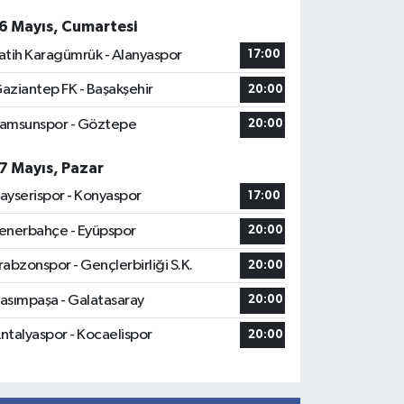
6 Mayıs, Cumartesi
atih Karagümrük - Alanyaspor
17:00
aziantep FK - Başakşehir
20:00
amsunspor - Göztepe
20:00
7 Mayıs, Pazar
ayserispor - Konyaspor
17:00
enerbahçe - Eyüpspor
20:00
rabzonspor - Gençlerbirliği S.K.
20:00
asımpaşa - Galatasaray
20:00
ntalyaspor - Kocaelispor
20:00