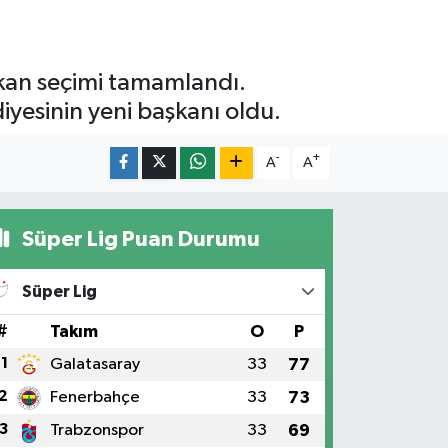
şkan seçimi tamamlandı.
yesinin yeni başkanı oldu.
-
+
A
A
Süper Lig Puan Durumu
Süper Lig
#
Takım
O
P
1
Galatasaray
33
77
2
Fenerbahçe
33
73
3
Trabzonspor
33
69