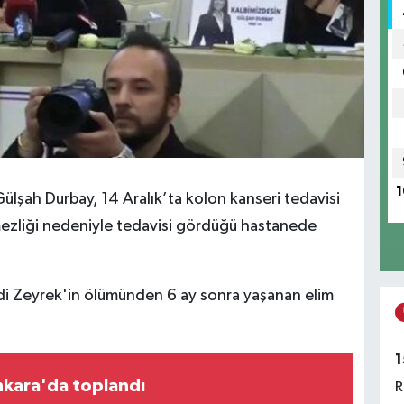
1
lşah Durbay, 14 Aralık’ta kolon kanseri tedavisi
ezliği nedeniyle tedavisi gördüğü hastanede
rdi Zeyrek'in ölümünden 6 ay sonra yaşanan elim
1
nkara'da toplandı
R