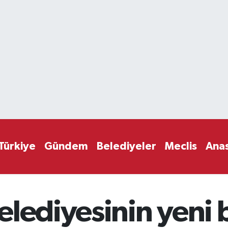
Türkiye
Gündem
Belediyeler
Meclis
Ana
lediyesinin yeni b