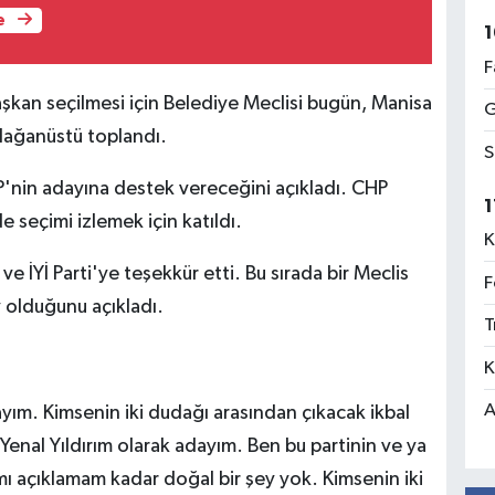
e
1
F
şkan seçilmesi için Belediye Meclisi bugün, Manisa
G
olağanüstü toplandı.
S
P'nin adayına destek vereceğini açıkladı. CHP
1
seçimi izlemek için katıldı.
K
 İYİ Parti'ye teşekkür etti. Bu sırada bir Meclis
F
y olduğunu açıkladı.
T
K
A
ayım. Kimsenin iki dudağı arasından çıkacak ikbal
enal Yıldırım olarak adayım. Ben bu partinin ve ya
ı açıklamam kadar doğal bir şey yok. Kimsenin iki