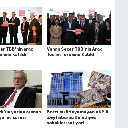
er TBB'nin araç
Vahap Seçer TBB'nin Araç
enine katıldı
Teslim Törenine Katıldı
k'ün yerine atanan
Borcunu ödeyemeyen AKP'li
görev süresi
Zeytinburnu Belediyesi
sokakları satıyor!