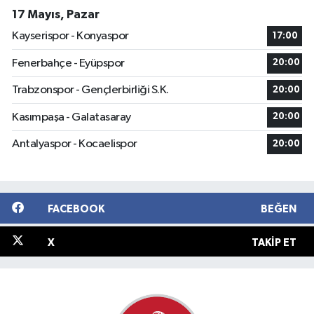
17 Mayıs, Pazar
Kayserispor - Konyaspor
17:00
Fenerbahçe - Eyüpspor
20:00
Trabzonspor - Gençlerbirliği S.K.
20:00
Kasımpaşa - Galatasaray
20:00
Antalyaspor - Kocaelispor
20:00
FACEBOOK
BEĞEN
X
TAKIP ET