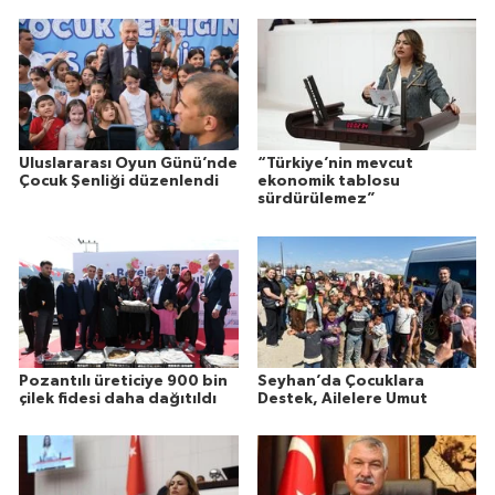
Uluslararası Oyun Günü’nde
“Türkiye’nin mevcut
Çocuk Şenliği düzenlendi
ekonomik tablosu
sürdürülemez”
Pozantılı üreticiye 900 bin
Seyhan’da Çocuklara
çilek fidesi daha dağıtıldı
Destek, Ailelere Umut