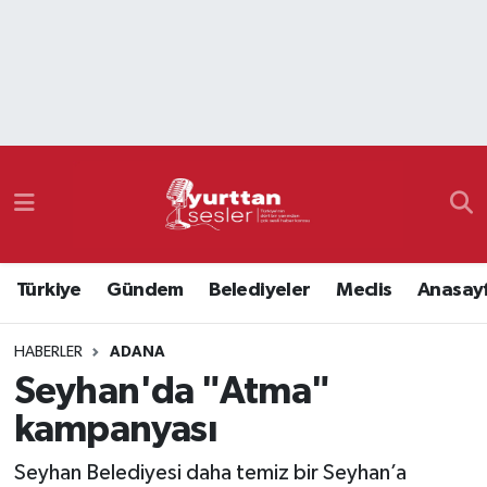
Nöbetçi Eczaneler
Hava Durumu
Namaz Vakitleri
Trafik Durumu
Türkiye
Gündem
Belediyeler
Meclis
Anasay
Süper Lig Puan Durumu ve Fikstür
HABERLER
ADANA
Tüm Manşetler
Seyhan'da "Atma"
Son Dakika Haberleri
kampanyası
Haber Arşivi
Seyhan Belediyesi daha temiz bir Seyhan’a