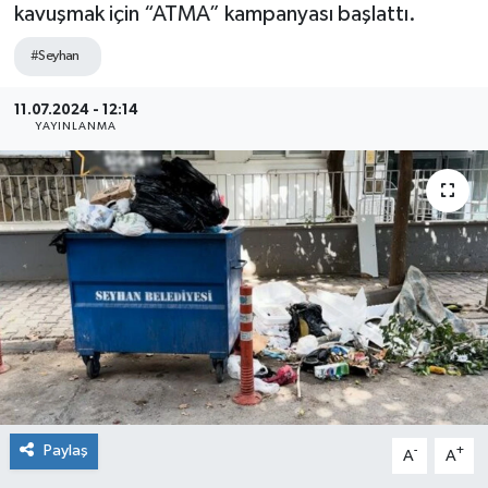
kavuşmak için “ATMA” kampanyası başlattı.
#Seyhan
11.07.2024 - 12:14
YAYINLANMA
Paylaş
-
+
A
A