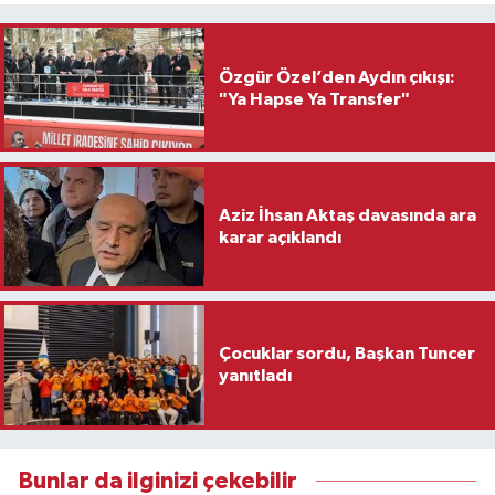
Özgür Özel’den Aydın çıkışı:
"Ya Hapse Ya Transfer"
Aziz İhsan Aktaş davasında ara
karar açıklandı
Çocuklar sordu, Başkan Tuncer
yanıtladı
Bunlar da ilginizi çekebilir