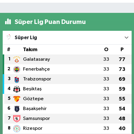
Süper Lig Puan Durumu
Süper Lig
#
Takım
O
P
1
Galatasaray
33
77
2
Fenerbahçe
33
73
3
Trabzonspor
33
69
4
Beşiktaş
33
59
5
Göztepe
33
55
6
Başakşehir
33
54
7
Samsunspor
33
48
8
Rizespor
33
40