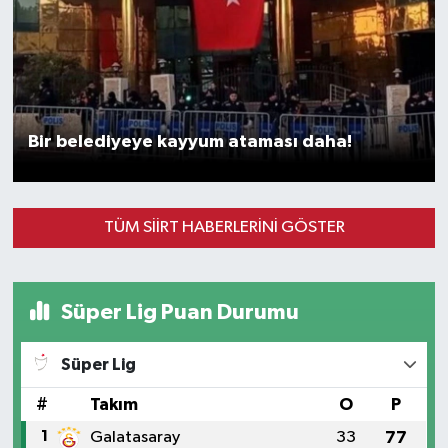
Bir belediyeye kayyum ataması daha!
TÜM SIIRT HABERLERINI GÖSTER
Süper Lig Puan Durumu
Süper Lig
#
Takım
O
P
1
Galatasaray
33
77