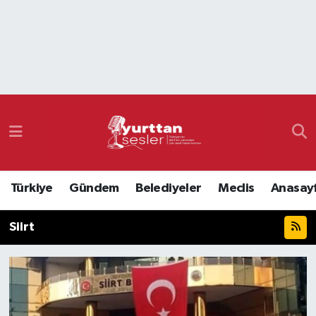
Nöbetçi Eczaneler
Hava Durumu
Namaz Vakitleri
Trafik Durumu
Türkiye
Gündem
Belediyeler
Meclis
Anasay
Süper Lig Puan Durumu ve Fikstür
Siirt
Tüm Manşetler
Son Dakika Haberleri
Haber Arşivi