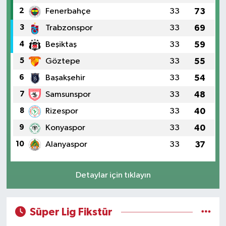
2
Fenerbahçe
33
73
3
Trabzonspor
33
69
4
Beşiktaş
33
59
5
Göztepe
33
55
6
Başakşehir
33
54
7
Samsunspor
33
48
8
Rizespor
33
40
9
Konyaspor
33
40
10
Alanyaspor
33
37
Detaylar için tıklayın
Süper Lig Fikstür