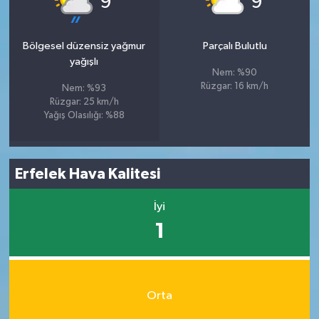
9
9
Bölgesel düzensiz yağmur
Parçalı Bulutlu
yağışlı
Nem: %90
Rüzgar: 16 km/h
Nem: %93
Rüzgar: 25 km/h
Yağış Olasılığı: %88
Erfelek Hava Kalitesi
İyi
1
Orta