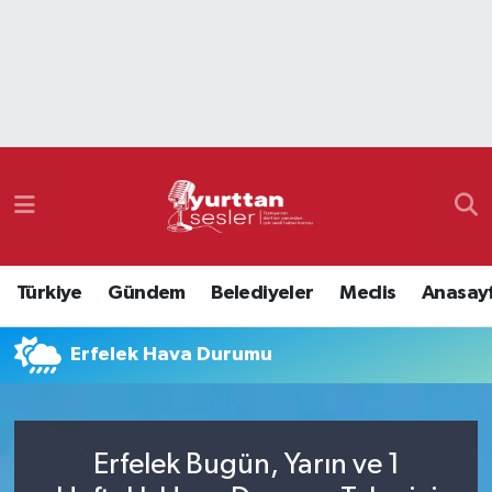
Nöbetçi Eczaneler
Hava Durumu
Namaz Vakitleri
Trafik Durumu
Türkiye
Gündem
Belediyeler
Meclis
Anasay
Süper Lig Puan Durumu ve Fikstür
Erfelek Hava Durumu
Tüm Manşetler
Son Dakika Haberleri
Erfelek Bugün, Yarın ve 1
Haber Arşivi