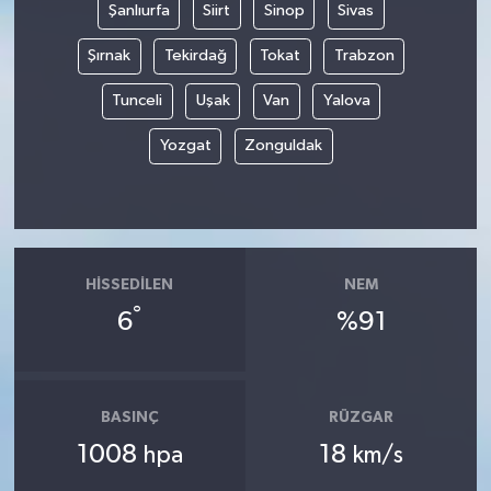
Şanlıurfa
Siirt
Sinop
Sivas
Şırnak
Tekirdağ
Tokat
Trabzon
Tunceli
Uşak
Van
Yalova
Yozgat
Zonguldak
HISSEDILEN
NEM
°
6
%91
BASINÇ
RÜZGAR
1008
18
hpa
km/s