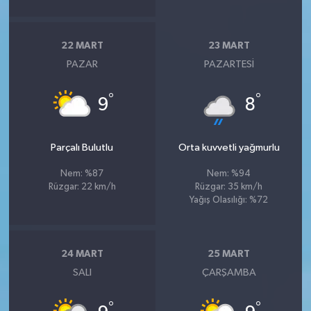
22 MART
23 MART
PAZAR
PAZARTESI
°
°
9
8
Parçalı Bulutlu
Orta kuvvetli yağmurlu
Nem: %87
Nem: %94
Rüzgar: 22 km/h
Rüzgar: 35 km/h
Yağış Olasılığı: %72
24 MART
25 MART
SALI
ÇARŞAMBA
°
°