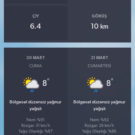
ÇIY
GÖRÜŞ
6.4
10
km
20 MART
21 MART
CUMA
CUMARTESI
°
°
8
8
Bölgesel düzensiz yağmur
Bölgesel düzensiz yağmur
yağışlı
yağışlı
Nem: %91
Nem: %92
Rüzgar: 31 km/h
Rüzgar: 26 km/h
Yağış Olasılığı: %87
Yağış Olasılığı: %86