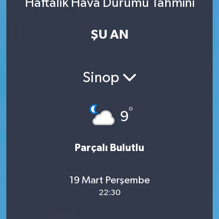
Haftalık Hava Durumu Tahmini
ŞU AN
Sinop
°
9
Parçalı Bulutlu
19 Mart Perşembe
22:30