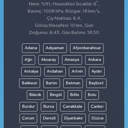
°
Nem: %91, Hissedilen Sıcaklık: 6
,
Basınç: 1008 hPa, Rüzgar: 18 km/s,
Çiy Noktası: 6.4,
Görüş Mesafesi: 10 km, Gün
Doğumu: 6:45, Gün Batımı: 18:50
Adana
Adıyaman
Afyonkarahisar
Ağrı
Aksaray
Amasya
Ankara
Antalya
Ardahan
Artvin
Aydın
Balıkesir
Bartın
Batman
Bayburt
Bilecik
Bingöl
Bitlis
Bolu
Burdur
Bursa
Çanakkale
Çankırı
Çorum
Denizli
Diyarbakır
Düzce