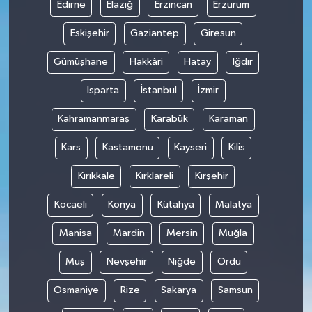
Edirne
Elazığ
Erzincan
Erzurum
Eskişehir
Gaziantep
Giresun
Gümüşhane
Hakkâri
Hatay
Iğdır
Isparta
İstanbul
İzmir
Kahramanmaraş
Karabük
Karaman
Kars
Kastamonu
Kayseri
Kilis
Kırıkkale
Kırklareli
Kırşehir
Kocaeli
Konya
Kütahya
Malatya
Manisa
Mardin
Mersin
Muğla
Muş
Nevşehir
Niğde
Ordu
Osmaniye
Rize
Sakarya
Samsun