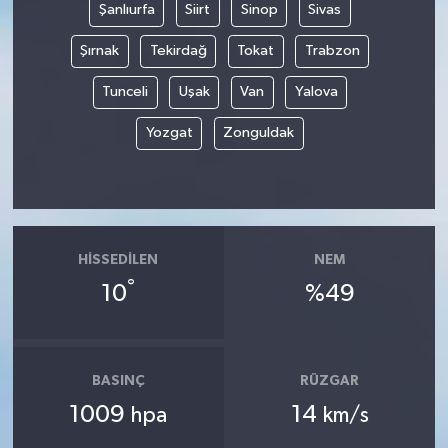
Şanlıurfa
Siirt
Sinop
Sivas
Şırnak
Tekirdağ
Tokat
Trabzon
Tunceli
Uşak
Van
Yalova
Yozgat
Zonguldak
HISSEDILEN
NEM
°
10
%49
BASINÇ
RÜZGAR
1009
14
hpa
km/s