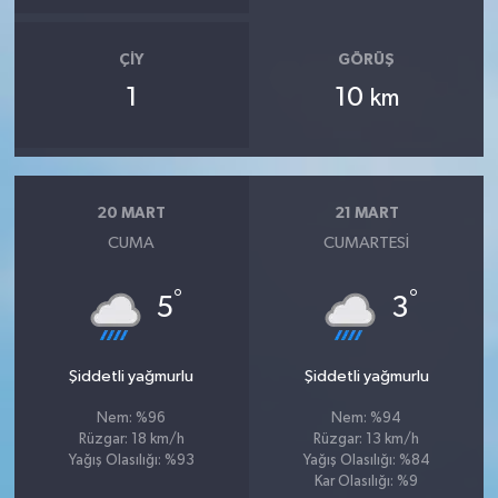
ÇIY
GÖRÜŞ
1
10
km
20 MART
21 MART
CUMA
CUMARTESI
°
°
5
3
Şiddetli yağmurlu
Şiddetli yağmurlu
Nem: %96
Nem: %94
Rüzgar: 18 km/h
Rüzgar: 13 km/h
Yağış Olasılığı: %93
Yağış Olasılığı: %84
Kar Olasılığı: %9