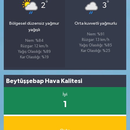
°
°
2
3
Bölgesel düzensiz yağmur
Orta kuvvetli yağmurlu
yağışlı
Nem: %91
Rüzgar: 13 km/h
Nem: %84
Yağış Olasılığı: %85
Rüzgar: 12 km/h
Kar Olasılığı: %25
Yağış Olasılığı: %89
Kar Olasılığı: %19
Beytüşşebap Hava Kalitesi
İyi
1