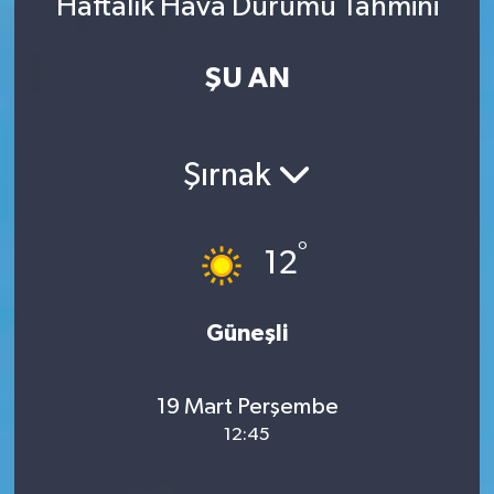
Haftalık Hava Durumu Tahmini
ŞU AN
Şırnak
°
12
Güneşli
19 Mart Perşembe
12:45