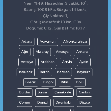
°
Nem: %49, Hissedilen Sıcaklık: 10
,
Basınç: 1009 hPa, Rüzgar: 14 km/s,
Çiy Noktası: 1,
Görüş Mesafesi: 10 km, Gün
Doğumu: 6:12, Gün Batımı: 18:17
Adana
Adıyaman
Afyonkarahisar
Ağrı
Aksaray
Amasya
Ankara
Antalya
Ardahan
Artvin
Aydın
Balıkesir
Bartın
Batman
Bayburt
Bilecik
Bingöl
Bitlis
Bolu
Burdur
Bursa
Çanakkale
Çankırı
Çorum
Denizli
Diyarbakır
Düzce