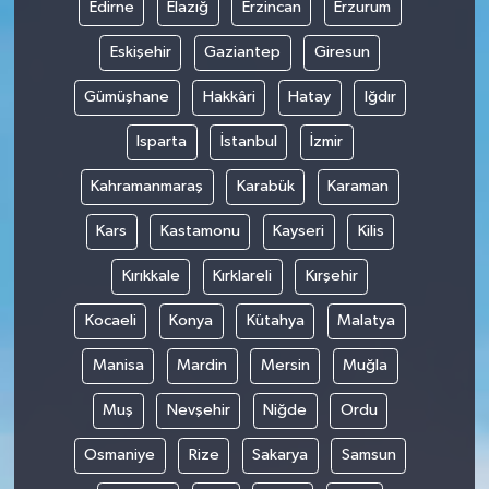
Edirne
Elazığ
Erzincan
Erzurum
Eskişehir
Gaziantep
Giresun
Gümüşhane
Hakkâri
Hatay
Iğdır
Isparta
İstanbul
İzmir
Kahramanmaraş
Karabük
Karaman
Kars
Kastamonu
Kayseri
Kilis
Kırıkkale
Kırklareli
Kırşehir
Kocaeli
Konya
Kütahya
Malatya
Manisa
Mardin
Mersin
Muğla
Muş
Nevşehir
Niğde
Ordu
Osmaniye
Rize
Sakarya
Samsun