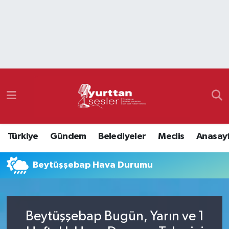
Nöbetçi Eczaneler
Hava Durumu
Namaz Vakitleri
Trafik Durumu
Türkiye
Gündem
Belediyeler
Meclis
Anasay
Süper Lig Puan Durumu ve Fikstür
Beytüşşebap Hava Durumu
Tüm Manşetler
Son Dakika Haberleri
Beytüşşebap Bugün, Yarın ve 1
Haber Arşivi