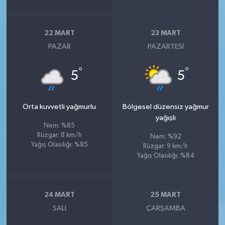
22 MART
23 MART
PAZAR
PAZARTESI
°
°
5
5
Orta kuvvetli yağmurlu
Bölgesel düzensiz yağmur
yağışlı
Nem: %85
Rüzgar: 8 km/h
Nem: %92
Yağış Olasılığı: %85
Rüzgar: 9 km/h
Yağış Olasılığı: %84
24 MART
25 MART
SALI
ÇARŞAMBA