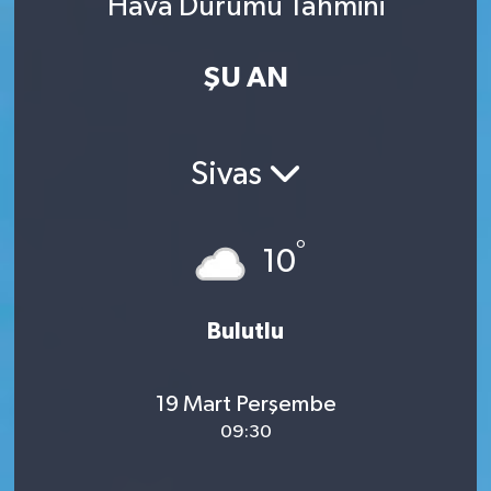
Hava Durumu Tahmini
ŞU AN
Sivas
°
10
Bulutlu
19 Mart Perşembe
09:30