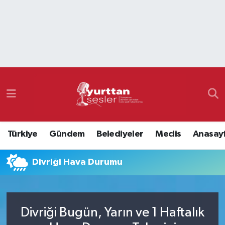
Nöbetçi Eczaneler
Hava Durumu
Namaz Vakitleri
Trafik Durumu
Türkiye
Gündem
Belediyeler
Meclis
Anasay
Süper Lig Puan Durumu ve Fikstür
Divriği Hava Durumu
Tüm Manşetler
Son Dakika Haberleri
Divriği Bugün, Yarın ve 1 Haftalık
Haber Arşivi