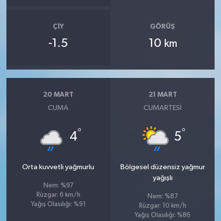
ÇIY
GÖRÜŞ
-1.5
10
km
20 MART
21 MART
CUMA
CUMARTESI
°
°
4
5
Orta kuvvetli yağmurlu
Bölgesel düzensiz yağmur
yağışlı
Nem: %97
Rüzgar: 6 km/h
Nem: %87
Yağış Olasılığı: %91
Rüzgar: 10 km/h
Yağış Olasılığı: %86