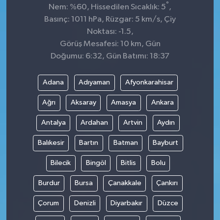
°
Nem: %60, Hissedilen Sıcaklık: 5
,
Basınç: 1011 hPa, Rüzgar: 5 km/s, Çiy
Noktası: -1.5,
Görüş Mesafesi: 10 km, Gün
Doğumu: 6:32, Gün Batımı: 18:37
Adana
Adıyaman
Afyonkarahisar
Ağrı
Aksaray
Amasya
Ankara
Antalya
Ardahan
Artvin
Aydın
Balıkesir
Bartın
Batman
Bayburt
Bilecik
Bingöl
Bitlis
Bolu
Burdur
Bursa
Çanakkale
Çankırı
Çorum
Denizli
Diyarbakır
Düzce