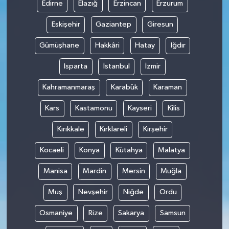
Edirne
Elazığ
Erzincan
Erzurum
Eskişehir
Gaziantep
Giresun
Gümüşhane
Hakkâri
Hatay
Iğdır
Isparta
İstanbul
İzmir
Kahramanmaraş
Karabük
Karaman
Kars
Kastamonu
Kayseri
Kilis
Kırıkkale
Kırklareli
Kırşehir
Kocaeli
Konya
Kütahya
Malatya
Manisa
Mardin
Mersin
Muğla
Muş
Nevşehir
Niğde
Ordu
Osmaniye
Rize
Sakarya
Samsun