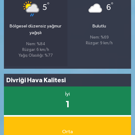
°
°
5
6
Bölgesel düzensiz yağmur
Bulutlu
yağışlı
Nem: %69
Rüzgar: 9 km/h
Nem: %84
Rüzgar: 6 km/h
Yağış Olasılığı: %77
Divriği Hava Kalitesi
İyi
1
Orta