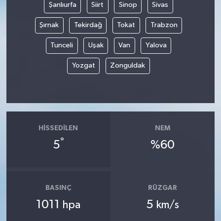
Şanlıurfa
Siirt
Sinop
Sivas
Şırnak
Tekirdağ
Tokat
Trabzon
Tunceli
Uşak
Van
Yalova
Yozgat
Zonguldak
HISSEDILEN
NEM
°
5
%60
BASINÇ
RÜZGAR
1011
5
hpa
km/s