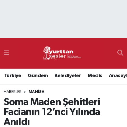
Nöbetçi Eczaneler
Hava Durumu
Namaz Vakitleri
Trafik Durumu
Türkiye
Gündem
Belediyeler
Meclis
Anasay
Süper Lig Puan Durumu ve Fikstür
HABERLER
MANISA
Tüm Manşetler
Soma Maden Şehitleri
Son Dakika Haberleri
Facianın 12’nci Yılında
Anıldı
Haber Arşivi