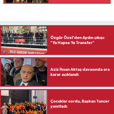
Buluşturdu
Özgür Özel’den Aydın çıkışı:
"Ya Hapse Ya Transfer"
Aziz İhsan Aktaş davasında ara
karar açıklandı
Çocuklar sordu, Başkan Tuncer
yanıtladı