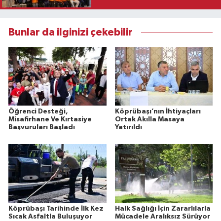
Bunlar da ilginizi çekebilir
Öğrenci Desteği,
Köprübaşı’nın İhtiyaçları
Misafirhane Ve Kırtasiye
Ortak Akılla Masaya
Başvuruları Başladı
Yatırıldı
Köprübaşı Tarihinde İlk Kez
Halk Sağlığı İçin Zararlılarla
Sıcak Asfaltla Buluşuyor
Mücadele Aralıksız Sürüyor