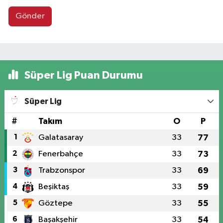
Gönder
Süper Lig Puan Durumu
Süper Lig
#
Takım
O
P
1
Galatasaray
33
77
2
Fenerbahçe
33
73
3
Trabzonspor
33
69
4
Beşiktaş
33
59
5
Göztepe
33
55
6
Başakşehir
33
54