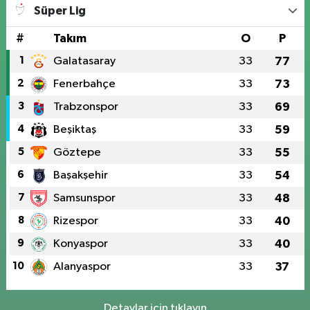
Süper Lig
#
Takım
O
P
1
Galatasaray
33
77
2
Fenerbahçe
33
73
3
Trabzonspor
33
69
4
Beşiktaş
33
59
5
Göztepe
33
55
6
Başakşehir
33
54
7
Samsunspor
33
48
8
Rizespor
33
40
9
Konyaspor
33
40
10
Alanyaspor
33
37
Detaylar için tıklayın