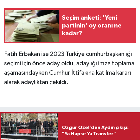
Seçim anketi: 'Yeni
partinin' oy oranı ne
kadar?
Fatih Erbakan ise 2023 Türkiye cumhurbaşkanlığı
seçimi için önce aday oldu, adaylığı imza toplama
aşamasındayken Cumhur İttifakına katılma kararı
alarak adaylıktan çekildi.
Özgür Özel’den Aydın çıkışı:
"Ya Hapse Ya Transfer"