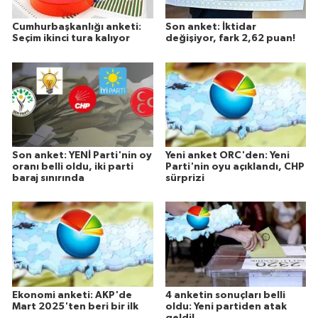
Cumhurbaşkanlığı anketi:
Son anket: İktidar
Seçim ikinci tura kalıyor
değişiyor, fark 2,62 puan!
Son anket: YENİ Parti'nin oy
Yeni anket ORC'den: Yeni
oranı belli oldu, iki parti
Parti'nin oyu açıklandı, CHP
baraj sınırında
sürprizi
Ekonomi anketi: AKP'de
4 anketin sonuçları belli
Mart 2025'ten beri bir ilk
oldu: Yeni partiden atak
geldi!