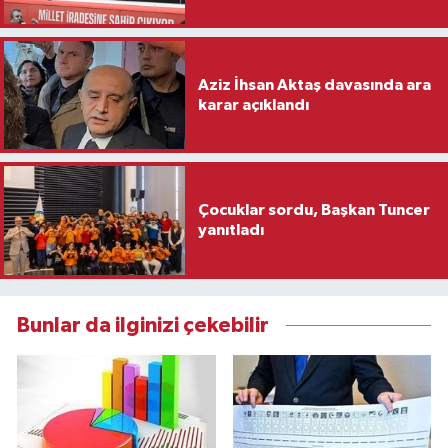
Aziz İhsan Aktaş davasında ara
karar açıklandı
Çocuklar sordu, Başkan Tuncer
yanıtladı
Bunlar da ilginizi çekebilir