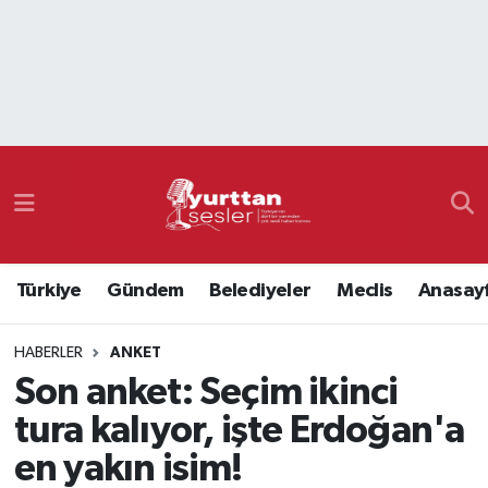
Nöbetçi Eczaneler
Hava Durumu
Namaz Vakitleri
Trafik Durumu
Türkiye
Gündem
Belediyeler
Meclis
Anasay
Süper Lig Puan Durumu ve Fikstür
HABERLER
ANKET
Tüm Manşetler
Son anket: Seçim ikinci
Son Dakika Haberleri
tura kalıyor, işte Erdoğan'a
en yakın isim!
Haber Arşivi