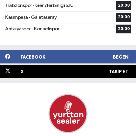
Trabzonspor - Gençlerbirliği S.K.
20:00
Kasımpaşa - Galatasaray
20:00
Antalyaspor - Kocaelispor
20:00
FACEBOOK
BEĞEN
X
TAKIP ET