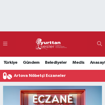
Nöbetçi Eczaneler
Hava Durumu
Namaz Vakitleri
Trafik Durumu
Türkiye
Gündem
Belediyeler
Meclis
Anasay
Süper Lig Puan Durumu ve Fikstür
Artova Nöbetçi Eczaneler
Tüm Manşetler
Son Dakika Haberleri
Haber Arşivi