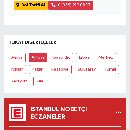
Yol Tarifi Al
0 (356) 212 88 17
TOKAT DIĞER İLÇELER
Almus
Artova
Başçiftlik
Erbaa
Merkez
Niksar
Pazar
Reşadiye
Sulusaray
Turhal
Yeşilyurt
Zile
İSTANBUL NÖBETÇI
ECZANELER