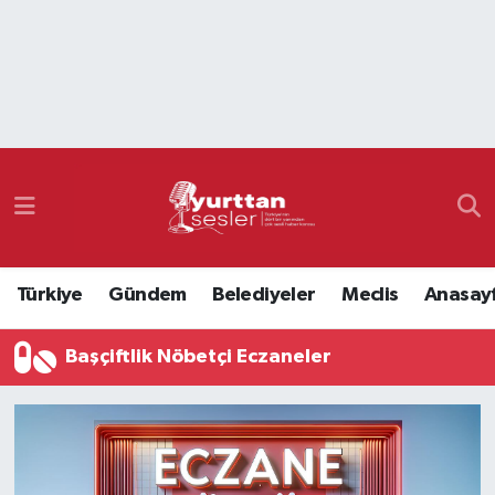
Nöbetçi Eczaneler
Hava Durumu
Namaz Vakitleri
Trafik Durumu
Türkiye
Gündem
Belediyeler
Meclis
Anasay
Süper Lig Puan Durumu ve Fikstür
Başçiftlik Nöbetçi Eczaneler
Tüm Manşetler
Son Dakika Haberleri
Haber Arşivi