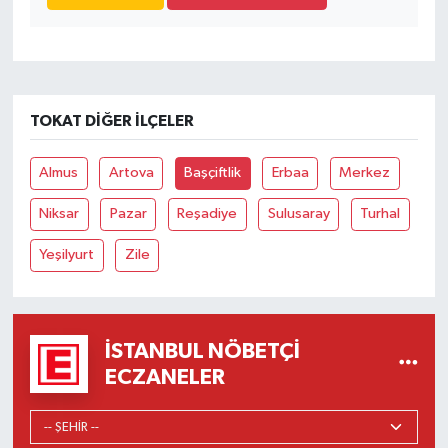
TOKAT DIĞER İLÇELER
Almus
Artova
Başçiftlik
Erbaa
Merkez
Niksar
Pazar
Reşadiye
Sulusaray
Turhal
Yeşilyurt
Zile
İSTANBUL NÖBETÇI
ECZANELER