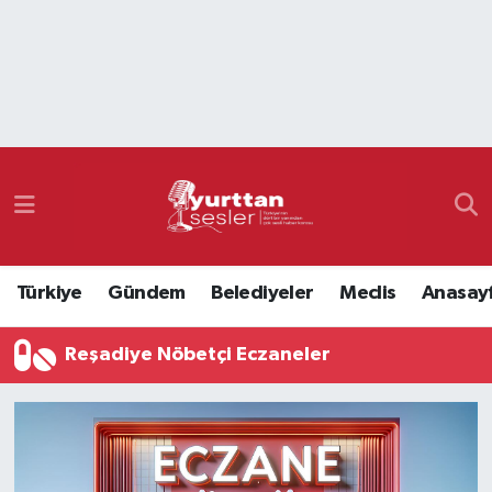
Nöbetçi Eczaneler
Hava Durumu
Namaz Vakitleri
Trafik Durumu
Türkiye
Gündem
Belediyeler
Meclis
Anasay
Süper Lig Puan Durumu ve Fikstür
Reşadiye Nöbetçi Eczaneler
Tüm Manşetler
Son Dakika Haberleri
Haber Arşivi