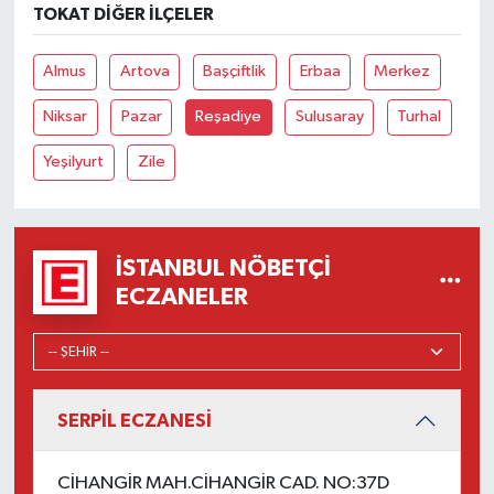
TOKAT DIĞER İLÇELER
Almus
Artova
Başçiftlik
Erbaa
Merkez
Niksar
Pazar
Reşadiye
Sulusaray
Turhal
Yeşilyurt
Zile
İSTANBUL NÖBETÇI
ECZANELER
SERPİL ECZANESİ
CİHANGİR MAH.CİHANGİR CAD. NO:37D