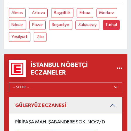
Almus
Artova
Başçiftlik
Erbaa
Merkez
Niksar
Pazar
Reşadiye
Sulusaray
Turhal
Yeşilyurt
Zile
İSTANBUL NÖBETÇI
ECZANELER
GÜLERYÜZ ECZANESİ
PİRİPAŞA MAH. ŞABANDERE SOK. NO:7/D