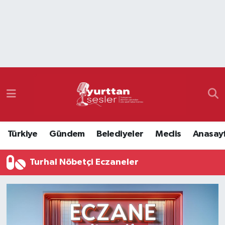
Nöbetçi Eczaneler
Hava Durumu
Namaz Vakitleri
Trafik Durumu
Türkiye
Gündem
Belediyeler
Meclis
Anasay
Süper Lig Puan Durumu ve Fikstür
Turhal Nöbetçi Eczaneler
Tüm Manşetler
Son Dakika Haberleri
Haber Arşivi