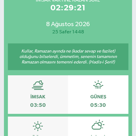
İMSAK VAKTİNE KALAN SÜRE
02:29:21
8 Ağustos 2026
25 Safer 1448
Kullar, Ramazan ayında ne (kadar sevap ve fazilet)
olduğunu bilselerdi, ümmetim, senenin tamamının
Ramazan olmasını temenni ederdi. (Hadis-i Şerif)
İMSAK
GÜNEŞ
03:50
05:30