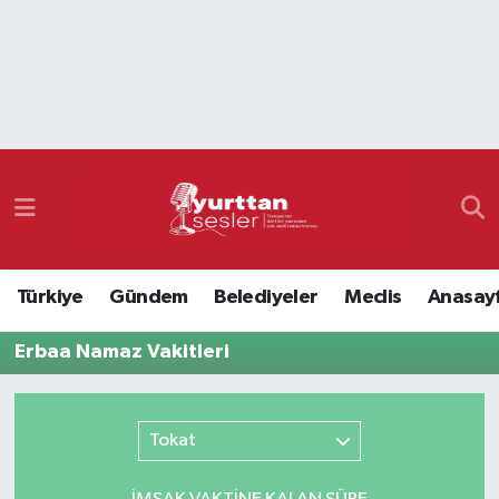
Nöbetçi Eczaneler
Hava Durumu
Namaz Vakitleri
Trafik Durumu
Türkiye
Gündem
Belediyeler
Meclis
Anasay
Süper Lig Puan Durumu ve Fikstür
Erbaa Namaz Vakitleri
Tüm Manşetler
Son Dakika Haberleri
Tokat
Haber Arşivi