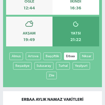
ÖĞLE
İKINDI
12:44
16:36
AKŞAM
YATSI
19:49
21:22
Almus
Artova
Başçiftlik
Erbaa
Niksar
Reşadiye
Sulusaray
Turhal
Yeşilyurt
Zile
ERBAA AYLIK NAMAZ VAKITLERI