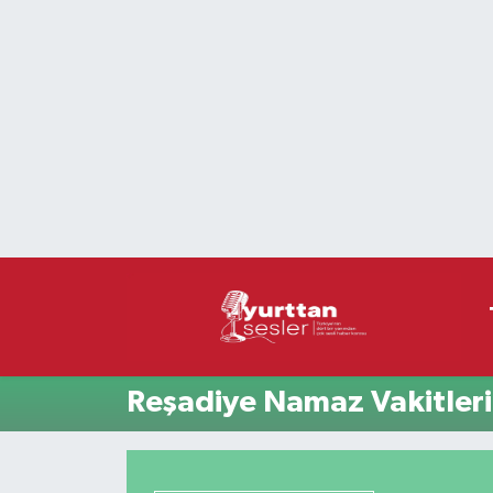
Nöbetçi Eczaneler
Hava Durumu
Namaz Vakitleri
Trafik Durumu
Süper Lig Puan Durumu ve Fikstür
Tüm Manşetler
Reşadiye Namaz Vakitleri
Son Dakika Haberleri
Haber Arşivi