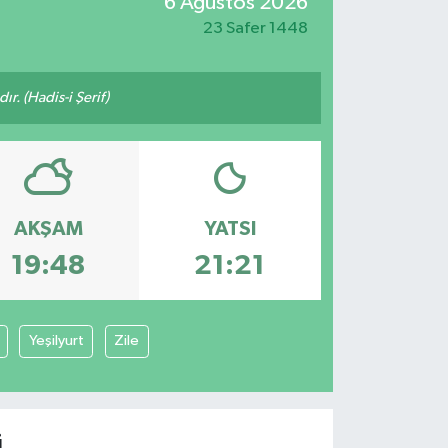
6 Ağustos 2026
23 Safer 1448
ır. (Hadis-i Şerif)
AKŞAM
YATSI
19:48
21:21
Yeşilyurt
Zile