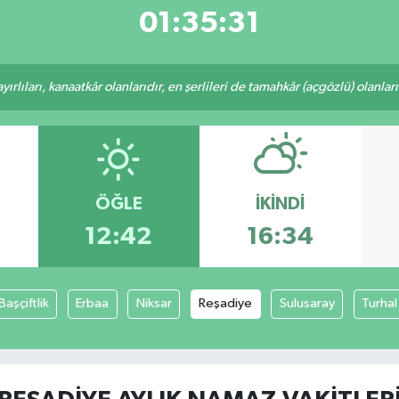
01:35:31
rlıları, kanaatkâr olanlarıdır, en şerlileri de tamahkâr (açgözlü) olanlarıd
ÖĞLE
İKINDI
12:42
16:34
Başçiftlik
Erbaa
Niksar
Reşadiye
Sulusaray
Turhal