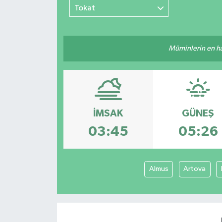
Tokat
Müminlerin en hayı
İMSAK
GÜNEŞ
03:45
05:26
Almus
Artova