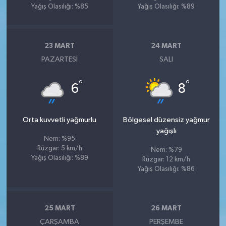
Yağış Olasılığı: %85
Yağış Olasılığı: %89
23 MART
24 MART
PAZARTESI
SALI
°
°
6
8
Orta kuvvetli yağmurlu
Bölgesel düzensiz yağmur
yağışlı
Nem: %95
Rüzgar: 5 km/h
Nem: %79
Yağış Olasılığı: %89
Rüzgar: 12 km/h
Yağış Olasılığı: %86
25 MART
26 MART
ÇARŞAMBA
PERŞEMBE