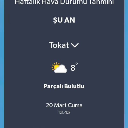
Haftalık Hava Durumu Tahmini
ŞU AN
Tokat
°
8
Parçalı Bulutlu
20 Mart Cuma
13:45