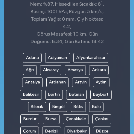
°
Nem: %87, Hissedilen Sıcaklık: 8
,
Basınç: 1001 hPa, Rüzgar: 5 km/s,
Toplam Yağış: 0 mm, Çiy Noktası:
4.2,
Görüş Mesafesi: 10 km, Gün
Doğumu: 6:34, Gün Batımı: 18:42
Adana
Adıyaman
Afyonkarahisar
Ağrı
Aksaray
Amasya
Ankara
Antalya
Ardahan
Artvin
Aydın
Balıkesir
Bartın
Batman
Bayburt
Bilecik
Bingöl
Bitlis
Bolu
Burdur
Bursa
Çanakkale
Çankırı
Çorum
Denizli
Diyarbakır
Düzce