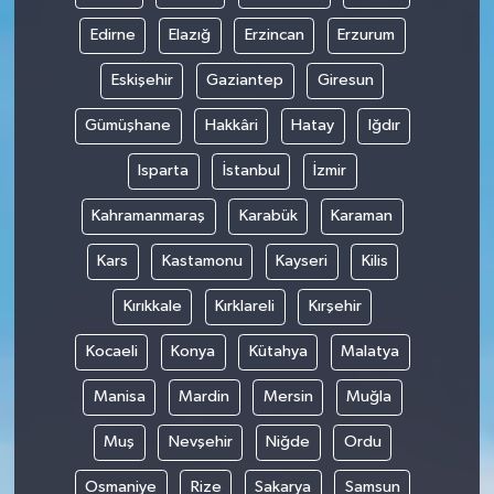
Edirne
Elazığ
Erzincan
Erzurum
Eskişehir
Gaziantep
Giresun
Gümüşhane
Hakkâri
Hatay
Iğdır
Isparta
İstanbul
İzmir
Kahramanmaraş
Karabük
Karaman
Kars
Kastamonu
Kayseri
Kilis
Kırıkkale
Kırklareli
Kırşehir
Kocaeli
Konya
Kütahya
Malatya
Manisa
Mardin
Mersin
Muğla
Muş
Nevşehir
Niğde
Ordu
Osmaniye
Rize
Sakarya
Samsun