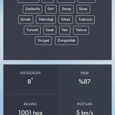
Şanlıurfa
Siirt
Sinop
Sivas
Şırnak
Tekirdağ
Tokat
Trabzon
Tunceli
Uşak
Van
Yalova
Yozgat
Zonguldak
HISSEDILEN
NEM
°
8
%87
BASINÇ
RÜZGAR
1001
5
hpa
km/s