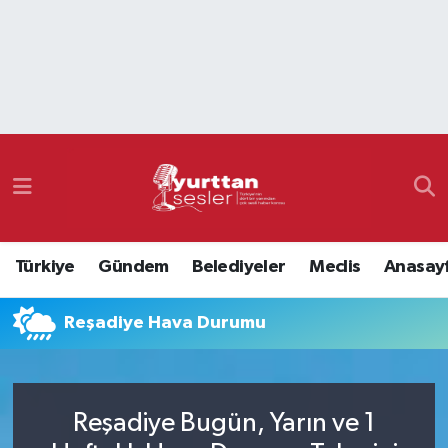
Nöbetçi Eczaneler
Hava Durumu
Namaz Vakitleri
Trafik Durumu
Türkiye
Gündem
Belediyeler
Meclis
Anasay
Süper Lig Puan Durumu ve Fikstür
Reşadiye Hava Durumu
Tüm Manşetler
Son Dakika Haberleri
Reşadiye Bugün, Yarın ve 1
Haber Arşivi