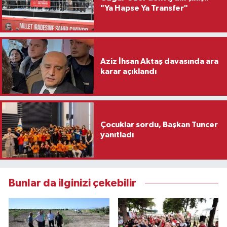
"Ya Hapse Ya Transfer"
Aziz İhsan Aktaş davasında ara
karar açıklandı
Çocuklar sordu, Başkan Tuncer
yanıtladı
Bunlar da ilginizi çekebilir