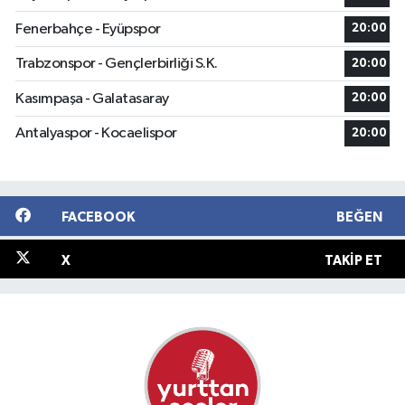
Fenerbahçe - Eyüpspor
20:00
Trabzonspor - Gençlerbirliği S.K.
20:00
Kasımpaşa - Galatasaray
20:00
Antalyaspor - Kocaelispor
20:00
FACEBOOK
BEĞEN
X
TAKIP ET