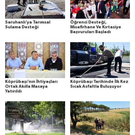
Saruhanlı’ya Tarımsal
Öğrenci Desteği,
Sulama Desteği
Misafirhane Ve Kırtasiye
Başvuruları Başladı
Köprübaşı’nın İhtiyaçları
Köprübaşı Tarihinde İlk Kez
Ortak Akılla Masaya
Sıcak Asfaltla Buluşuyor
Yatırıldı