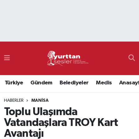
Nöbetçi Eczaneler
Hava Durumu
Namaz Vakitleri
Trafik Durumu
Türkiye
Gündem
Belediyeler
Meclis
Anasay
Süper Lig Puan Durumu ve Fikstür
HABERLER
MANISA
Tüm Manşetler
Toplu Ulaşımda
Son Dakika Haberleri
Vatandaşlara TROY Kart
Avantajı
Haber Arşivi