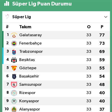
Süper Lig Puan Durumu
Süper Lig
#
Takım
O
P
1
Galatasaray
33
77
2
Fenerbahçe
33
73
3
Trabzonspor
33
69
4
Beşiktaş
33
59
5
Göztepe
33
55
6
Başakşehir
33
54
7
Samsunspor
33
48
8
Rizespor
33
40
9
Konyaspor
33
40
10
Alanyaspor
33
37