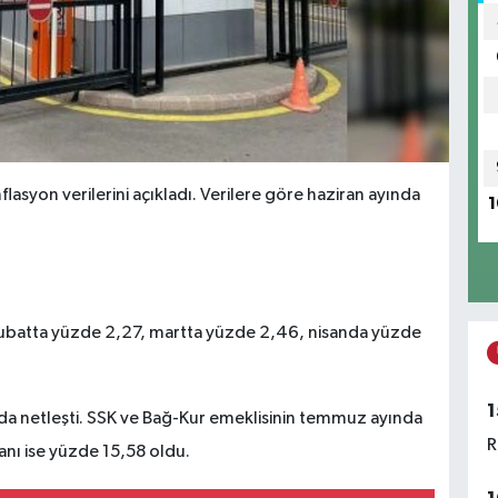
flasyon verilerini açıkladı. Verilere göre haziran ayında
1
şubatta yüzde 2,27, martta yüzde 2,46, nisanda yüzde
1
 da netleşti. SSK ve Bağ-Kur emeklisinin temmuz ayında
R
nı ise yüzde 15,58 oldu.