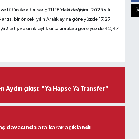
r ve tütün ile altın hariç TÜFE'deki değişim, 2025 yılı
artış, bir önceki yılın Aralık ayına göre yüzde 17,27
4,62 artış ve on iki aylık ortalamalara göre yüzde 42,47
 Aydın çıkışı: "Ya Hapse Ya Transfer"
aş davasında ara karar açıklandı