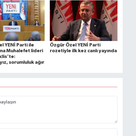
 YENİ Parti ile
Özgür Özel YENİ Parti
na Muhalefet lideri
rozetiyle ilk kez canlı yayında
lis'te:
yız, sorumluluk ağır