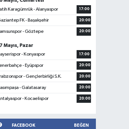
6 Mayıs, Cumartesi
atih Karagümrük - Alanyaspor
17:00
aziantep FK - Başakşehir
20:00
amsunspor - Göztepe
20:00
7 Mayıs, Pazar
ayserispor - Konyaspor
17:00
enerbahçe - Eyüpspor
20:00
rabzonspor - Gençlerbirliği S.K.
20:00
asımpaşa - Galatasaray
20:00
ntalyaspor - Kocaelispor
20:00
FACEBOOK
BEĞEN