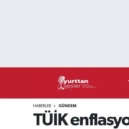
Nöbetçi Eczaneler
Hava Durumu
Namaz Vakitleri
Trafik Durumu
Süper Lig Puan Durumu ve Fikstür
Tüm Manşetler
HABERLER
GÜNDEM
Son Dakika Haberleri
TÜİK enflasyo
Haber Arşivi