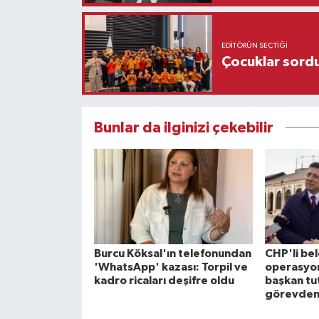
EDITÖRÜN SEÇTIĞI
Çocuklar sordu
Bunlar da ilginizi çekebilir
Burcu Köksal'ın telefonundan
CHP'li be
'WhatsApp' kazası: Torpil ve
operasyon
kadro ricaları deşifre oldu
başkan tu
görevden 