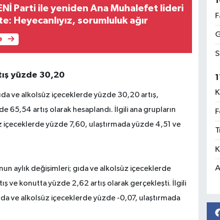
1
İ Parti ile yeniden Ana Muhalefet lideri
F
te: Heyecanlıyız, sorumluluk ağır
G
e
S
rtış yüzde 30,20
1
K
ıda ve alkolsüz içeceklerde yüzde 30,20 artış,
 65,54 artış olarak hesaplandı. İlgili ana grupların
F
lsüz içeceklerde yüzde 7,60, ulaştırmada yüzde 4,51 ve
T
K
A
un aylık değişimleri; gıda ve alkolsüz içeceklerde
ş ve konutta yüzde 2,62 artış olarak gerçekleşti. İlgili
 gıda ve alkolsüz içeceklerde yüzde -0,07, ulaştırmada