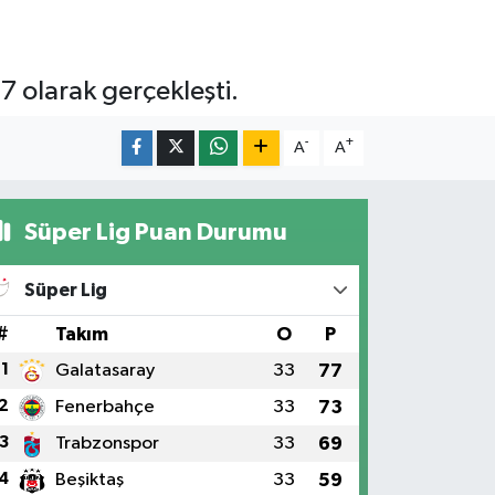
37 olarak gerçekleşti.
-
+
A
A
Süper Lig Puan Durumu
Süper Lig
#
Takım
O
P
1
Galatasaray
33
77
2
Fenerbahçe
33
73
3
Trabzonspor
33
69
4
Beşiktaş
33
59