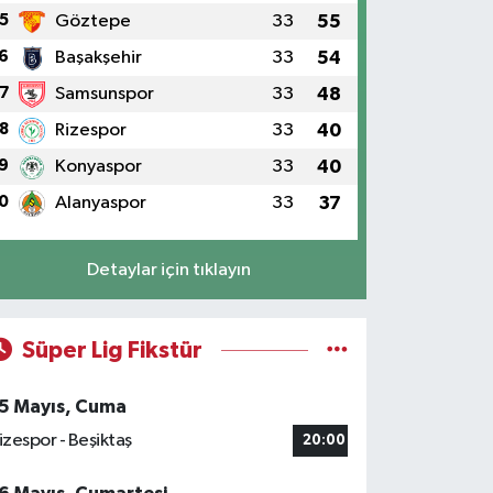
5
Göztepe
33
55
6
Başakşehir
33
54
7
Samsunspor
33
48
8
Rizespor
33
40
9
Konyaspor
33
40
0
Alanyaspor
33
37
Detaylar için tıklayın
Süper Lig Fikstür
5 Mayıs, Cuma
izespor - Beşiktaş
20:00