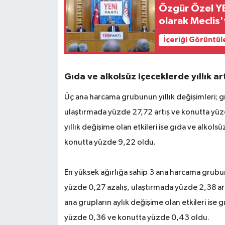
Özgür Özel YEN
olarak Meclis'
İçeriği Görüntül
Gıda ve alkolsüz içeceklerde yıllık a
Üç ana harcama grubunun yıllık değişimleri; g
ulaştırmada yüzde 27,72 artış ve konutta yüzde
yıllık değişime olan etkileri ise gıda ve alko
konutta yüzde 9,22 oldu.
En yüksek ağırlığa sahip 3 ana harcama grubun
yüzde 0,27 azalış, ulaştırmada yüzde 2,38 artı
ana grupların aylık değişime olan etkileri ise
yüzde 0,36 ve konutta yüzde 0,43 oldu.