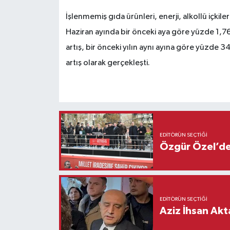
İşlenmemiş gıda ürünleri, enerji, alkollü içkile
Haziran ayında bir önceki aya göre yüzde 1,76 
artış, bir önceki yılın aynı ayına göre yüzde 3
artış olarak gerçekleşti.
EDITÖRÜN SEÇTIĞI
Özgür Özel’den
EDITÖRÜN SEÇTIĞI
Aziz İhsan Akt