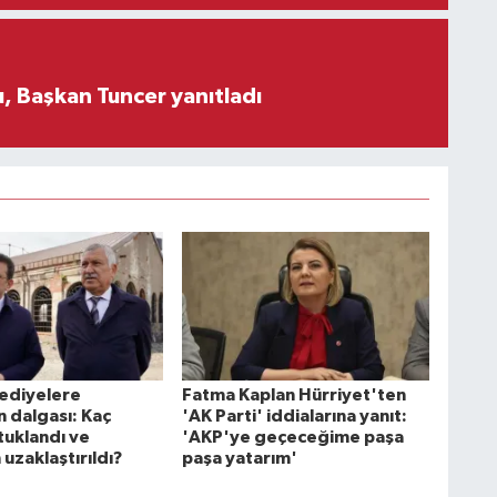
, Başkan Tuncer yanıtladı
lediyelere
Fatma Kaplan Hürriyet'ten
 dalgası: Kaç
'AK Parti' iddialarına yanıt:
tuklandı ve
'AKP'ye geçeceğime paşa
uzaklaştırıldı?
paşa yatarım'