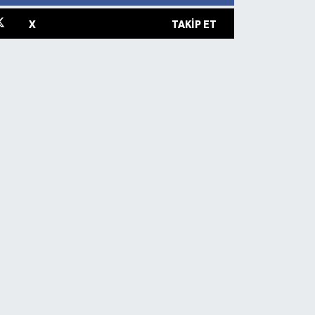
X
TAKIP ET