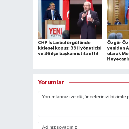
CHP İstanbul örgütünde
Özgür Özel
kitlesel kopuş: 39 il yöneticisi
yeniden A
ve 36 ilçe başkanı istifa etti!
olarak Mec
Heyecanlı
Yorumlar