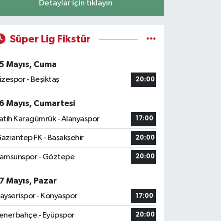
Detaylar için tıklayın
Süper Lig Fikstür
5 Mayıs, Cuma
izespor - Beşiktaş
20:00
6 Mayıs, Cumartesi
atih Karagümrük - Alanyaspor
17:00
aziantep FK - Başakşehir
20:00
amsunspor - Göztepe
20:00
7 Mayıs, Pazar
ayserispor - Konyaspor
17:00
enerbahçe - Eyüpspor
20:00