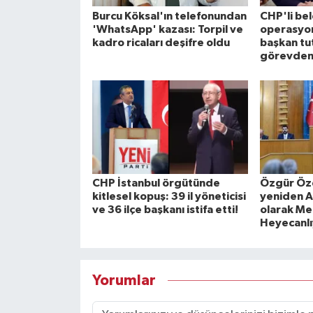
Burcu Köksal'ın telefonundan
CHP'li be
'WhatsApp' kazası: Torpil ve
operasyon
kadro ricaları deşifre oldu
başkan tu
görevden 
CHP İstanbul örgütünde
Özgür Özel
kitlesel kopuş: 39 il yöneticisi
yeniden A
ve 36 ilçe başkanı istifa etti!
olarak Mec
Heyecanlı
Yorumlar