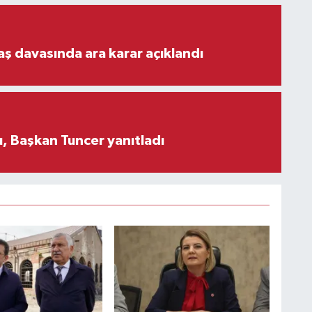
aş davasında ara karar açıklandı
, Başkan Tuncer yanıtladı