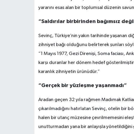
yararını esas alan bir toplumsal düzenin savu
“Saldırılar birbirinden bağımsız deği
Sevinç, Türkiye’nin yakın tarihinde yaşanan d
zihniyet bağı olduğunu belirterek şunları söyl
“1 Mayıs 1977, Gezi Direnişi, Soma faciası, Ank
karşı duranlar her dönem hedef gösterilmiştir. 
karanlık zihniyetin ürünüdür.”
“Gerçek bir yüzleşme yaşanmadı”
Aradan geçen 32 yıla rağmen Madımak Katliam
çıkarılmadığını hatırlatan Sevinç, otelin bi
halen bir utanç müzesine çevrilmemesini eleş
unutturmadan yana bir anlayışla yönetildiğin