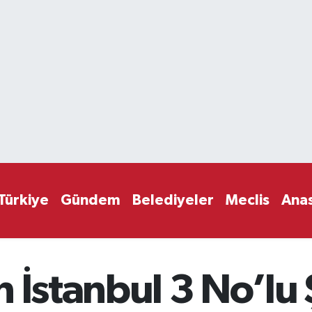
Türkiye
Gündem
Belediyeler
Meclis
Ana
n İstanbul 3 No’lu