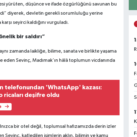
esi yürüten, düşünce ve ifade özgürlüğünü savunan bu
rildi” diyerek, devletin gerekli sorumluluğu yerine
 karşı seyirci kaldığını vurguladı.
nelik bir saldırı”
1
R
aynı zamanda laikliğe, bilime, sanata ve birlikte yaşama
ifade eden Sevinç, Madımak’ın hâlâ toplumun vicdanında
1
F
G
ın telefonundan 'WhatsApp' kazası:
o ricaları deşifre oldu
S
e
1
K
nızca bir otel değil, toplumsal hafızamızda derin izler
F
n Sevinç, katledilen isimlerin aklın, bilimin ve kamu