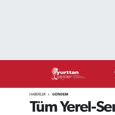
Nöbetçi Eczaneler
Hava Durumu
Namaz Vakitleri
Trafik Durumu
Süper Lig Puan Durumu ve Fikstür
Tüm Manşetler
HABERLER
GÜNDEM
Son Dakika Haberleri
Tüm Yerel-Se
Haber Arşivi