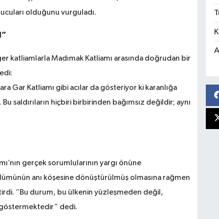
nucuları olduğunu vurguladı.
T
K
l”
A
iğer katliamlarla Madımak Katliamı arasında doğrudan bir
edi:
ara Gar Katliamı gibi acılar da gösteriyor ki karanlığa
Bu saldırıların hiçbiri birbirinden bağımsız değildir; aynı
ı’nın gerçek sorumlularının yargı önüne
r bölümünün anı köşesine dönüştürülmüş olmasına rağmen
tirdi. “Bu durum, bu ülkenin yüzleşmeden değil,
i göstermektedir” dedi.