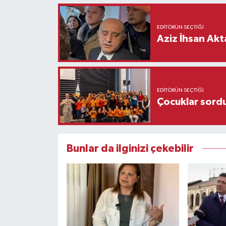
EDITÖRÜN SEÇTIĞI
Aziz İhsan Akt
EDITÖRÜN SEÇTIĞI
Çocuklar sordu
Bunlar da ilginizi çekebilir