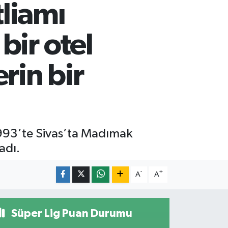
liamı
bir otel
rin bir
993’te Sivas’ta Madımak
adı.
-
+
A
A
Süper Lig Puan Durumu