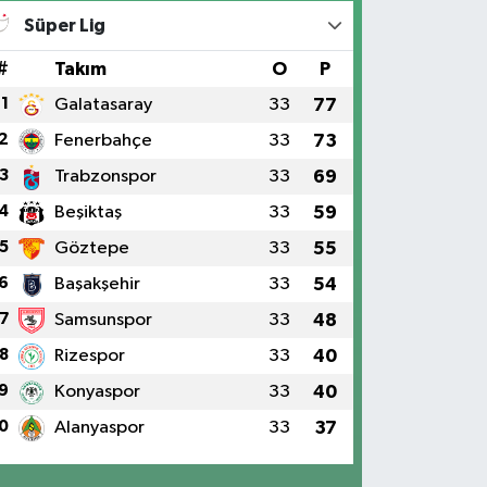
Süper Lig
#
Takım
O
P
1
Galatasaray
33
77
2
Fenerbahçe
33
73
3
Trabzonspor
33
69
4
Beşiktaş
33
59
5
Göztepe
33
55
6
Başakşehir
33
54
7
Samsunspor
33
48
8
Rizespor
33
40
9
Konyaspor
33
40
0
Alanyaspor
33
37