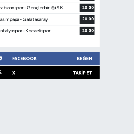
rabzonspor - Gençlerbirliği S.K.
20:00
asımpaşa - Galatasaray
20:00
ntalyaspor - Kocaelispor
20:00
FACEBOOK
BEĞEN
X
TAKIP ET