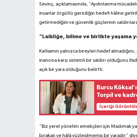
Sevinç, açıklamasında, “Aydınlanma mücadel
insanlar örgütlü gericiliğin hedefi hâline geti
getirmediğini ve güvenlik güçlerinin saldırılara
“Laikliğe, bilime ve birlikte yaşama yö
Katliamın yalnızca bireyleri hedef almadığını, 
inancına karşı sistemli bir saldırı olduğunu 
açık bir yara olduğunu belirtti.
Burcu Köksal'
Torpil ve kadr
İçeriği Görüntül
“Biz yerel yönetim emekçileri için Madımak yal
bırakan ve hâlâ yüzleşilmemiş bir yaradır” diye