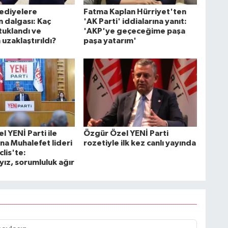
lediyelere
Fatma Kaplan Hürriyet'ten
 dalgası: Kaç
'AK Parti' iddialarına yanıt:
tuklandı ve
'AKP'ye geçeceğime paşa
uzaklaştırıldı?
paşa yatarım'
 YENİ Parti ile
Özgür Özel YENİ Parti
na Muhalefet lideri
rozetiyle ilk kez canlı yayında
lis'te:
yız, sorumluluk ağır