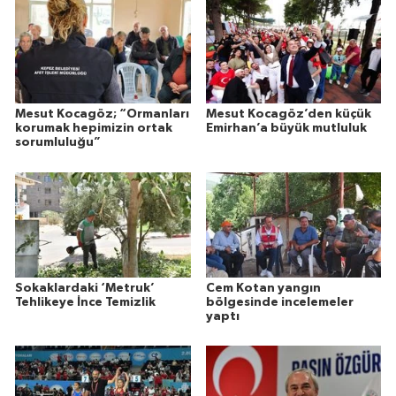
Mesut Kocagöz; “Ormanları
Mesut Kocagöz’den küçük
korumak hepimizin ortak
Emirhan’a büyük mutluluk
sorumluluğu”
Sokaklardaki ‘Metruk’
Cem Kotan yangın
Tehlikeye İnce Temizlik
bölgesinde incelemeler
yaptı