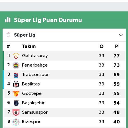
Süper Lig Puan Durumu
Süper Lig
#
Takım
O
P
1
Galatasaray
33
77
2
Fenerbahçe
33
73
3
Trabzonspor
33
69
4
Beşiktaş
33
59
5
Göztepe
33
55
6
Başakşehir
33
54
7
Samsunspor
33
48
8
Rizespor
33
40