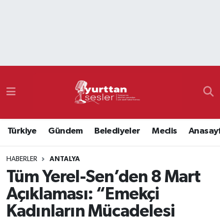
Nöbetçi Eczaneler
Hava Durumu
Namaz Vakitleri
Trafik Durumu
Türkiye
Gündem
Belediyeler
Meclis
Anasay
Süper Lig Puan Durumu ve Fikstür
HABERLER
ANTALYA
Tüm Manşetler
Tüm Yerel-Sen’den 8 Mart
Son Dakika Haberleri
Açıklaması: “Emekçi
Kadınların Mücadelesi
Haber Arşivi