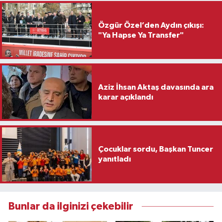
Özgür Özel’den Aydın çıkışı:
"Ya Hapse Ya Transfer"
Aziz İhsan Aktaş davasında ara
karar açıklandı
Çocuklar sordu, Başkan Tuncer
yanıtladı
Bunlar da ilginizi çekebilir