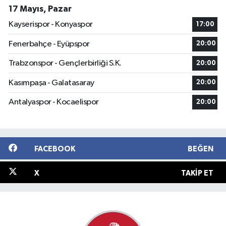
17 Mayıs, Pazar
Kayserispor - Konyaspor
17:00
Fenerbahçe - Eyüpspor
20:00
Trabzonspor - Gençlerbirliği S.K.
20:00
Kasımpaşa - Galatasaray
20:00
Antalyaspor - Kocaelispor
20:00
FACEBOOK
BEĞEN
X
TAKIP ET