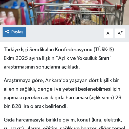
Paylaş
-
+
A
A
Türkiye İşçi Sendikaları Konfederasyonu (TÜRK-İŞ)
Ekim 2025 ayına ilişkin "Açlık ve Yoksulluk Sınırı"
araştırmasının sonuçlarını açıkladı.
Araştırmaya göre, Ankara’da yaşayan dört kişilik bir
ailenin sağlıklı, dengeli ve yeterli beslenebilmesi için
yapması gereken aylık gıda harcaması (açlık sınırı) 29
bin 828 lira olarak belirlendi.
Gıda harcamasıyla birlikte giyim, konut (kira, elektrik,
su, yakıt), ulaşım, eğitim, sağlık ve benzeri diğer temel