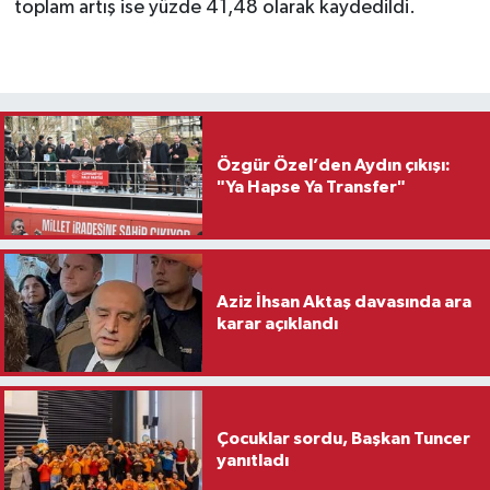
toplam artış ise yüzde 41,48 olarak kaydedildi.
Özgür Özel’den Aydın çıkışı:
"Ya Hapse Ya Transfer"
Aziz İhsan Aktaş davasında ara
karar açıklandı
Çocuklar sordu, Başkan Tuncer
yanıtladı