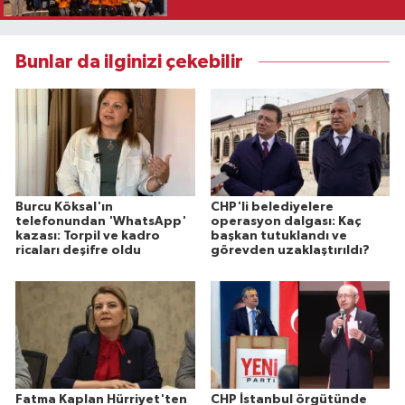
Bunlar da ilginizi çekebilir
Burcu Köksal'ın
CHP'li belediyelere
telefonundan 'WhatsApp'
operasyon dalgası: Kaç
kazası: Torpil ve kadro
başkan tutuklandı ve
ricaları deşifre oldu
görevden uzaklaştırıldı?
Fatma Kaplan Hürriyet'ten
CHP İstanbul örgütünde