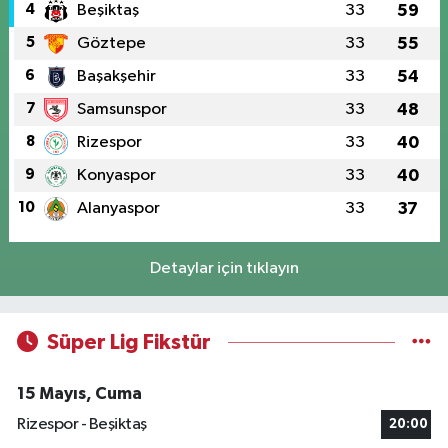
4
Beşiktaş
33
59
5
Göztepe
33
55
6
Başakşehir
33
54
7
Samsunspor
33
48
8
Rizespor
33
40
9
Konyaspor
33
40
10
Alanyaspor
33
37
Detaylar için tıklayın
Süper Lig Fikstür
15 Mayıs, Cuma
Rizespor - Beşiktaş
20:00