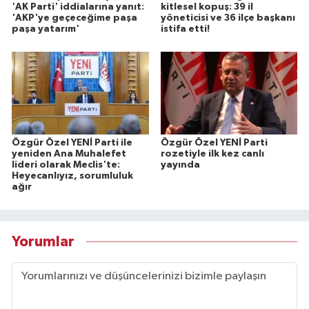
'AK Parti' iddialarına yanıt:
kitlesel kopuş: 39 il
'AKP'ye geçeceğime paşa
yöneticisi ve 36 ilçe başkanı
paşa yatarım'
istifa etti!
Özgür Özel YENİ Parti ile
Özgür Özel YENİ Parti
yeniden Ana Muhalefet
rozetiyle ilk kez canlı
lideri olarak Meclis'te:
yayında
Heyecanlıyız, sorumluluk
ağır
Yorumlar