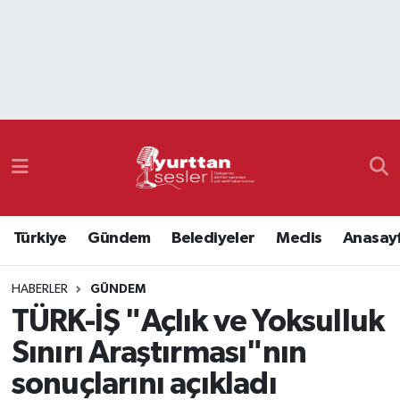
Nöbetçi Eczaneler
Hava Durumu
Namaz Vakitleri
Trafik Durumu
Türkiye
Gündem
Belediyeler
Meclis
Anasay
Süper Lig Puan Durumu ve Fikstür
HABERLER
GÜNDEM
Tüm Manşetler
TÜRK-İŞ "Açlık ve Yoksulluk
Son Dakika Haberleri
Sınırı Araştırması"nın
sonuçlarını açıkladı
Haber Arşivi