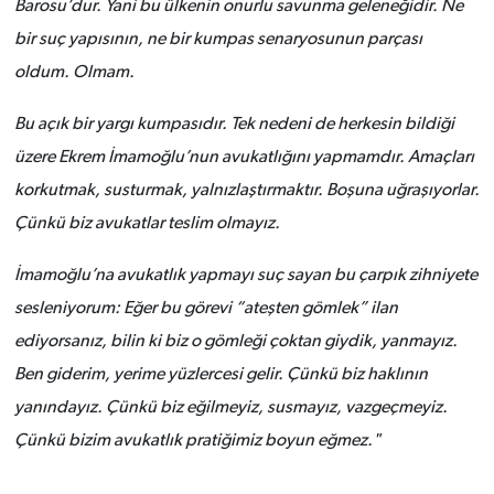
Barosu’dur. Yani bu ülkenin onurlu savunma geleneğidir. Ne
bir suç yapısının, ne bir kumpas senaryosunun parçası
oldum. Olmam.
Bu açık bir yargı kumpasıdır. Tek nedeni de herkesin bildiği
üzere Ekrem İmamoğlu’nun avukatlığını yapmamdır. Amaçları
korkutmak, susturmak, yalnızlaştırmaktır. Boşuna uğraşıyorlar.
Çünkü biz avukatlar teslim olmayız.
İmamoğlu’na avukatlık yapmayı suç sayan bu çarpık zihniyete
sesleniyorum: Eğer bu görevi “ateşten gömlek” ilan
ediyorsanız, bilin ki biz o gömleği çoktan giydik, yanmayız.
Ben giderim, yerime yüzlercesi gelir. Çünkü biz haklının
yanındayız. Çünkü biz eğilmeyiz, susmayız, vazgeçmeyiz.
Çünkü bizim avukatlık pratiğimiz boyun eğmez."