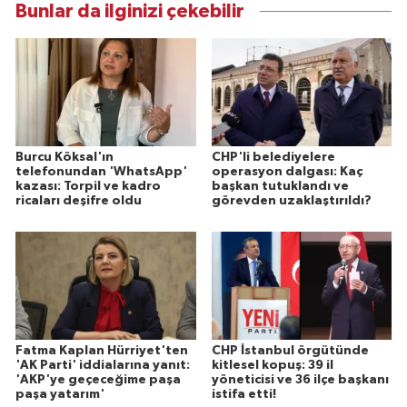
Bunlar da ilginizi çekebilir
Burcu Köksal'ın
CHP'li belediyelere
telefonundan 'WhatsApp'
operasyon dalgası: Kaç
kazası: Torpil ve kadro
başkan tutuklandı ve
ricaları deşifre oldu
görevden uzaklaştırıldı?
Fatma Kaplan Hürriyet'ten
CHP İstanbul örgütünde
'AK Parti' iddialarına yanıt:
kitlesel kopuş: 39 il
'AKP'ye geçeceğime paşa
yöneticisi ve 36 ilçe başkanı
paşa yatarım'
istifa etti!