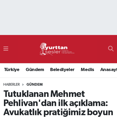
Nöbetçi Eczaneler
Hava Durumu
Namaz Vakitleri
Trafik Durumu
Türkiye
Gündem
Belediyeler
Meclis
Anasay
Süper Lig Puan Durumu ve Fikstür
HABERLER
GÜNDEM
Tüm Manşetler
Tutuklanan Mehmet
Son Dakika Haberleri
Pehlivan'dan ilk açıklama:
Avukatlık pratiğimiz boyun
Haber Arşivi