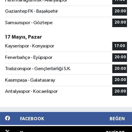
Fatih Karagümrük - Alanyaspor
Gaziantep FK - Başakşehir
20:00
Samsunspor - Göztepe
20:00
17 Mayıs, Pazar
Kayserispor - Konyaspor
17:00
Fenerbahçe - Eyüpspor
20:00
Trabzonspor - Gençlerbirliği S.K.
20:00
Kasımpaşa - Galatasaray
20:00
Antalyaspor - Kocaelispor
20:00
FACEBOOK
BEĞEN