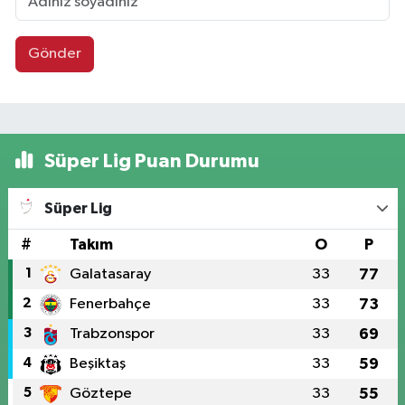
Gönder
Süper Lig Puan Durumu
Süper Lig
#
Takım
O
P
1
Galatasaray
33
77
2
Fenerbahçe
33
73
3
Trabzonspor
33
69
4
Beşiktaş
33
59
5
Göztepe
33
55