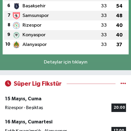
6
Başakşehir
33
54
7
Samsunspor
33
48
8
Rizespor
33
40
9
Konyaspor
33
40
10
Alanyaspor
33
37
Detaylar için tıklayın
Süper Lig Fikstür
15 Mayıs, Cuma
Rizespor - Beşiktaş
20:00
16 Mayıs, Cumartesi
17:00