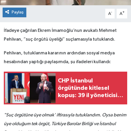
Paylaş
-
+
A
A
İfadeye çağrılan Ekrem İmamoğlu’nun avukatı Mehmet
Pehlivan, “suç örgütü üyeliği” suçlamasıyla tutuklandı.
Pehlivan, tutuklanma kararının ardından sosyal medya
hesabından yaptığı paylaşımda, şu ifadeleri kullandı:
CHP İstanbul
örgütünde kitlesel
kopuş: 39 il yöneticisi
ve 36 ilçe başkanı istifa
etti!
"Suç örgütüne üye olmak' iftirasıyla tutuklandım. Oysa benim
üye olduğum tek örgüt, Türkiye Barolar Birliği ve İstanbul