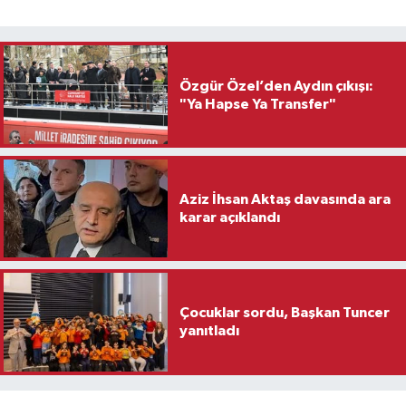
Özgür Özel’den Aydın çıkışı:
"Ya Hapse Ya Transfer"
Aziz İhsan Aktaş davasında ara
karar açıklandı
Çocuklar sordu, Başkan Tuncer
yanıtladı