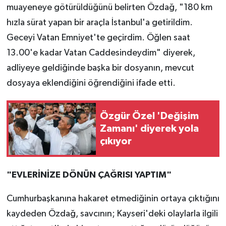
muayeneye götürüldüğünü belirten Özdağ, "180 km
hızla sürat yapan bir araçla İstanbul'a getirildim.
Geceyi Vatan Emniyet'te geçirdim. Öğlen saat
13.00'e kadar Vatan Caddesindeydim" diyerek,
adliyeye geldiğinde başka bir dosyanın, mevcut
dosyaya eklendiğini öğrendiğini ifade etti.
Özgür Özel 'Değişim
Zamanı' diyerek yola
çıkıyor
"EVLERİNİZE DÖNÜN ÇAĞRISI YAPTIM"
Cumhurbaşkanına hakaret etmediğinin ortaya çıktığını
kaydeden Özdağ, savcının; Kayseri'deki olaylarla ilgili