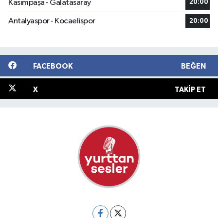
Kasımpaşa - Galatasaray
20:00
Antalyaspor - Kocaelispor
20:00
FACEBOOK
BEĞEN
X
TAKIP ET