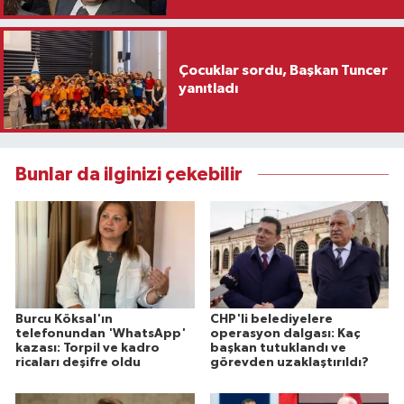
Çocuklar sordu, Başkan Tuncer
yanıtladı
Bunlar da ilginizi çekebilir
Burcu Köksal'ın
CHP'li belediyelere
telefonundan 'WhatsApp'
operasyon dalgası: Kaç
kazası: Torpil ve kadro
başkan tutuklandı ve
ricaları deşifre oldu
görevden uzaklaştırıldı?