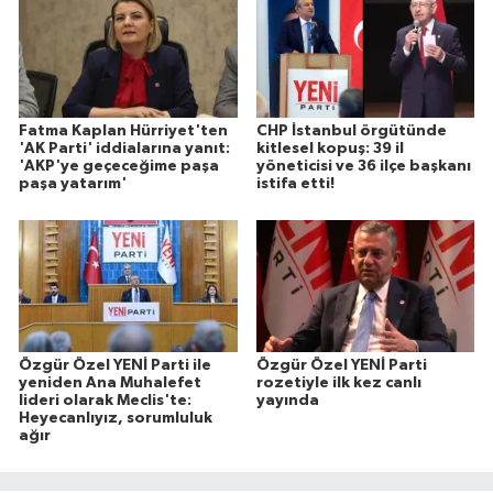
Fatma Kaplan Hürriyet'ten
CHP İstanbul örgütünde
'AK Parti' iddialarına yanıt:
kitlesel kopuş: 39 il
'AKP'ye geçeceğime paşa
yöneticisi ve 36 ilçe başkanı
paşa yatarım'
istifa etti!
Özgür Özel YENİ Parti ile
Özgür Özel YENİ Parti
yeniden Ana Muhalefet
rozetiyle ilk kez canlı
lideri olarak Meclis'te:
yayında
Heyecanlıyız, sorumluluk
ağır