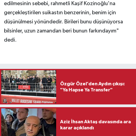
edilmesinin sebebi, rahmetli Kaşif Kozinoğlu'na
gerçekleştirilen suikastın benzerinin, benim için
düşünülmesi yönündedir. Birileri bunu düşünüyorsa
bilsinler, uzun zamandan beri bunun farkındayım"
dedi.
Özgür Özel’den Aydın çıkışı:
"Ya Hapse Ya Transfer"
Aziz İhsan Aktaş davasında ara
karar açıklandı