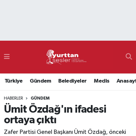
Nöbetçi Eczaneler
Hava Durumu
Namaz Vakitleri
Trafik Durumu
Türkiye
Gündem
Belediyeler
Meclis
Anasay
Süper Lig Puan Durumu ve Fikstür
HABERLER
GÜNDEM
Tüm Manşetler
Ümit Özdağ'ın ifadesi
Son Dakika Haberleri
ortaya çıktı
Haber Arşivi
Zafer Partisi Genel Başkanı Ümit Özdağ, önceki