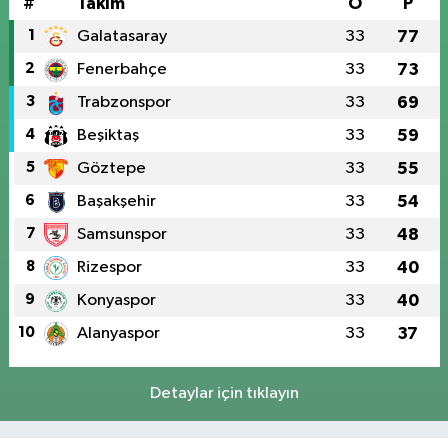
#
Takım
O
P
1
Galatasaray
33
77
2
Fenerbahçe
33
73
3
Trabzonspor
33
69
4
Beşiktaş
33
59
5
Göztepe
33
55
6
Başakşehir
33
54
7
Samsunspor
33
48
8
Rizespor
33
40
9
Konyaspor
33
40
10
Alanyaspor
33
37
Detaylar için tıklayın