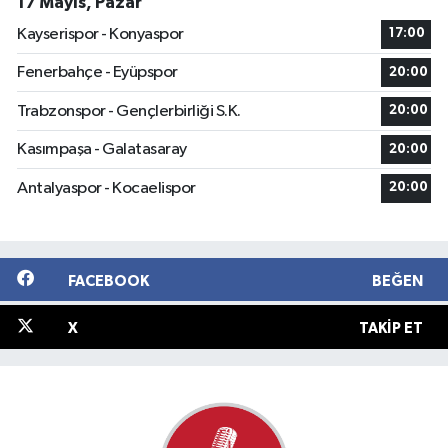
17 Mayıs, Pazar
Kayserispor - Konyaspor
17:00
Fenerbahçe - Eyüpspor
20:00
Trabzonspor - Gençlerbirliği S.K.
20:00
Kasımpaşa - Galatasaray
20:00
Antalyaspor - Kocaelispor
20:00
FACEBOOK
BEĞEN
X
TAKIP ET