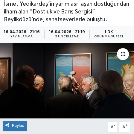
İsmet Yedikardeş’in yarım asrı aşan dostluğundan
ilham alan “Dostluk ve Barış Sergisi”
Beylikdüzü’nde, sanatseverlerle buluştu.
16.04.2026 - 21:16
16.04.2026 - 21:19
1 DK
YAYINLANMA
GÜNCELLEME
OKUNMA SÜRESI
Paylaş
-
+
A
A