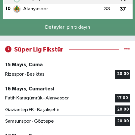
10
Alanyaspor
33
37
Detaylar için tıklayın
Süper Lig Fikstür
15 Mayıs, Cuma
Rizespor - Beşiktaş
20:00
16 Mayıs, Cumartesi
Fatih Karagümrük - Alanyaspor
17:00
Gaziantep FK - Başakşehir
20:00
Samsunspor - Göztepe
20:00