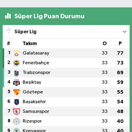
Süper Lig Puan Durumu
Süper Lig
#
Takım
O
P
1
Galatasaray
33
77
2
Fenerbahçe
33
73
3
Trabzonspor
33
69
4
Beşiktaş
33
59
5
Göztepe
33
55
6
Başakşehir
33
54
7
Samsunspor
33
48
8
Rizespor
33
40
9
Konyaspor
33
40