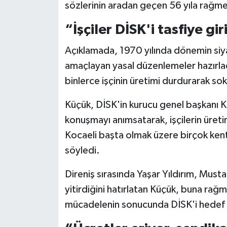
sözlerinin aradan geçen 56 yıla rağme
“İşçiler DİSK'i tasfiye gi
Açıklamada, 1970 yılında dönemin siyas
amaçlayan yasal düzenlemeler hazırladı
binlerce işçinin üretimi durdurarak sokak
Küçük, DİSK'in kurucu genel başkanı K
konuşmayı anımsatarak, işçilerin üreti
Kocaeli başta olmak üzere birçok kentt
söyledi.
Direniş sırasında Yaşar Yıldırım, Mus
yitirdiğini hatırlatan Küçük, buna rağm
mücadelenin sonucunda DİSK'i hedef al