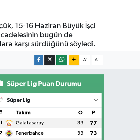
çük, 15-16 Haziran Büyük İşçi
 mücadelesinin bugün de
ılara karşı sürdüğünü söyledi.
-
+
A
A
Süper Lig Puan Durumu
Süper Lig
#
Takım
O
P
1
Galatasaray
33
77
2
Fenerbahçe
33
73