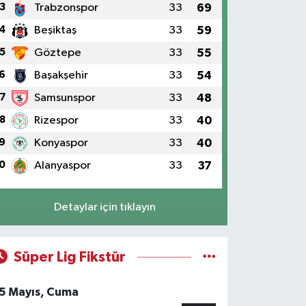
3
Trabzonspor
33
69
4
Beşiktaş
33
59
5
Göztepe
33
55
6
Başakşehir
33
54
7
Samsunspor
33
48
8
Rizespor
33
40
9
Konyaspor
33
40
0
Alanyaspor
33
37
Detaylar için tıklayın
Süper Lig Fikstür
5 Mayıs, Cuma