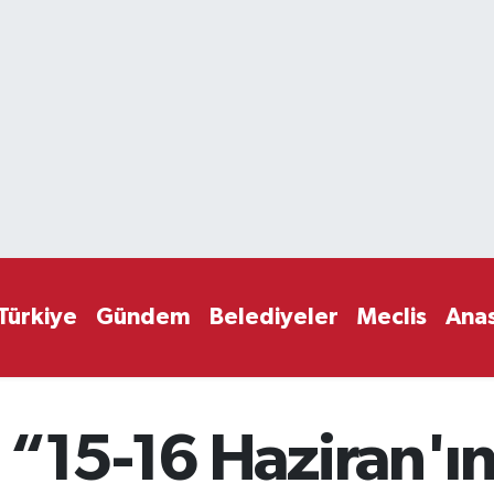
Türkiye
Gündem
Belediyeler
Meclis
Ana
“15-16 Haziran'ın