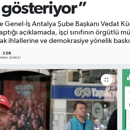
 gösteriyor”
ve Genel-İş Antalya Şube Başkanı Vedat Kü
a yaptığı açıklamada, işçi sınıfının örgütlü
hak ihlallerine ve demokrasiye yönelik bask
3 DK
NMA SÜRESI