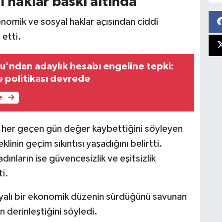
l haklar baskı altında”
nomik ve sosyal haklar açısından ciddi
 etti.
u'ndan adaylık hesabı engeline tepki:
e politikası devrede
e
n her geçen gün değer kaybettiğini söyleyen
inin geçim sıkıntısı yaşadığını belirtti.
dınların ise güvencesizlik ve eşitsizlik
i.
yalı bir ekonomik düzenin sürdüğünü savunan
n derinleştiğini söyledi.