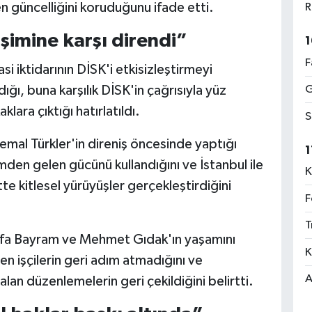
n güncelliğini koruduğunu ifade etti.
R
rişimine karşı direndi”
1
F
i iktidarının DİSK'i etkisizleştirmeyi
ğı, buna karşılık DİSK'in çağrısıyla yüz
G
lara çıktığı hatırlatıldı.
S
emal Türkler'in direniş öncesinde yaptığı
1
mden gelen gücünü kullandığını ve İstanbul ile
K
e kitlesel yürüyüşler gerçekleştirdiğini
F
T
tafa Bayram ve Mehmet Gıdak'ın yaşamını
K
en işçilerin geri adım atmadığını ve
A
an düzenlemelerin geri çekildiğini belirtti.