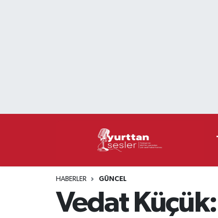
Nöbetçi Eczaneler
Hava Durumu
Namaz Vakitleri
Trafik Durumu
Süper Lig Puan Durumu ve Fikstür
Tüm Manşetler
HABERLER
GÜNCEL
Son Dakika Haberleri
Vedat Küçük: 
Haber Arşivi