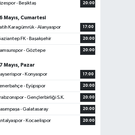
izespor - Beşiktaş
20:00
6 Mayıs, Cumartesi
atih Karagümrük - Alanyaspor
17:00
aziantep FK - Başakşehir
20:00
amsunspor - Göztepe
20:00
7 Mayıs, Pazar
ayserispor - Konyaspor
17:00
enerbahçe - Eyüpspor
20:00
rabzonspor - Gençlerbirliği S.K.
20:00
asımpaşa - Galatasaray
20:00
ntalyaspor - Kocaelispor
20:00