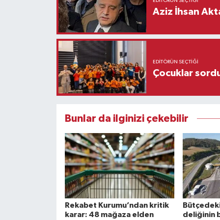
EDITÖRÜN SEÇTIĞI
Aziz İhsan Akt
EDITÖRÜN SEÇTIĞI
Çocuklar sordu
Bunlar da ilginizi çekebilir
Rekabet Kurumu’ndan kritik
Bütçedeki 
karar: 48 mağaza elden
deliğinin 