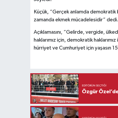
Küçük, “Gerçek anlamda demokratik b
zamanda ekmek mücadelesidir” dedi
Açıklamasını, “Gelirde, vergide, ülked
haklarımız için, demokratik haklarımız
hürriyet ve Cumhuriyet için yaşasın 1
EDITÖRÜN SEÇTIĞI
Özgür Özel’den