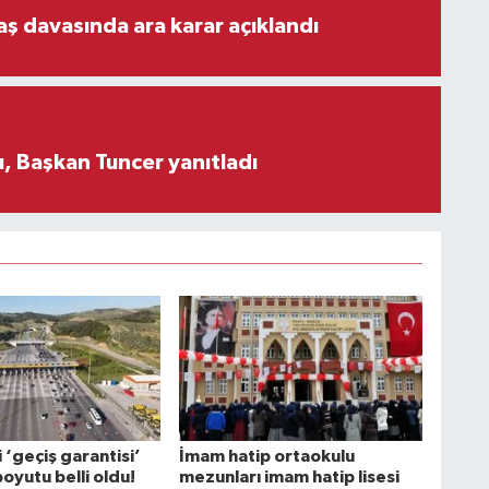
aş davasında ara karar açıklandı
, Başkan Tuncer yanıtladı
‘geçiş garantisi’
İmam hatip ortaokulu
boyutu belli oldu!
mezunları imam hatip lisesi