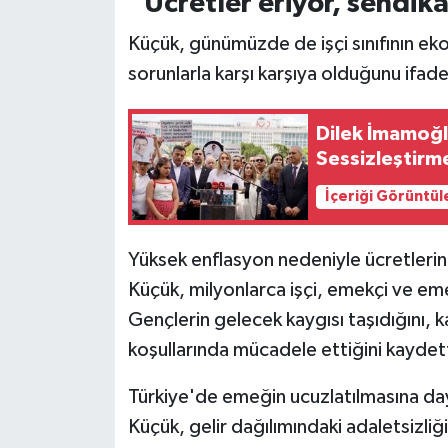
“Ücretler eriyor, sendika
Küçük, günümüzde de işçi sınıfının eko
sorunlarla karşı karşıya olduğunu ifade
Dilek İmamoğl
Sessizleştirm
İçeriği Görüntül
Yüksek enflasyon nedeniyle ücretleri
Küçük, milyonlarca işçi, emekçi ve emekl
Gençlerin gelecek kaygısı taşıdığını, ka
koşullarında mücadele ettiğini kaydett
Türkiye'de emeğin ucuzlatılmasına da
Küçük, gelir dağılımındaki adaletsizliği