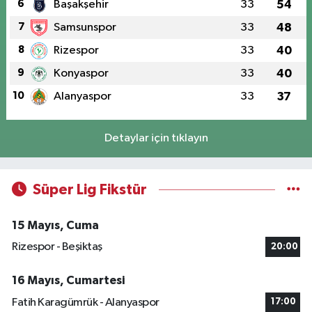
6
Başakşehir
33
54
7
Samsunspor
33
48
8
Rizespor
33
40
9
Konyaspor
33
40
10
Alanyaspor
33
37
Detaylar için tıklayın
Süper Lig Fikstür
15 Mayıs, Cuma
Rizespor - Beşiktaş
20:00
16 Mayıs, Cumartesi
Fatih Karagümrük - Alanyaspor
17:00