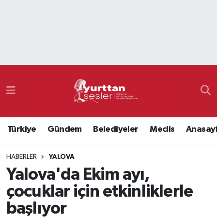
Nöbetçi Eczaneler
Hava Durumu
Namaz Vakitleri
Trafik Durumu
Türkiye
Gündem
Belediyeler
Meclis
Anasay
Süper Lig Puan Durumu ve Fikstür
HABERLER
YALOVA
Tüm Manşetler
Yalova'da Ekim ayı,
Son Dakika Haberleri
çocuklar için etkinliklerle
başlıyor
Haber Arşivi