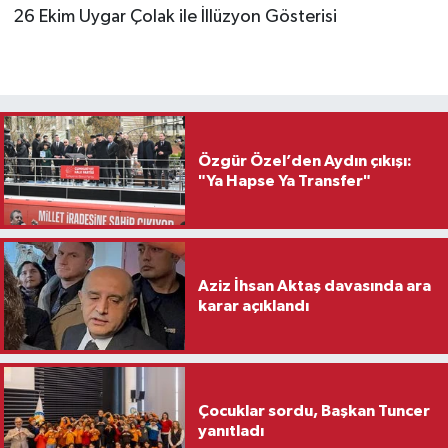
26 Ekim Uygar Çolak ile İllüzyon Gösterisi
Özgür Özel’den Aydın çıkışı:
"Ya Hapse Ya Transfer"
Aziz İhsan Aktaş davasında ara
karar açıklandı
Çocuklar sordu, Başkan Tuncer
yanıtladı