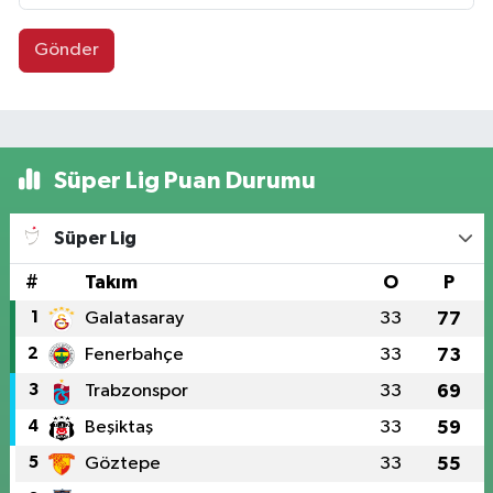
Gönder
Süper Lig Puan Durumu
Süper Lig
#
Takım
O
P
1
Galatasaray
33
77
2
Fenerbahçe
33
73
3
Trabzonspor
33
69
4
Beşiktaş
33
59
5
Göztepe
33
55