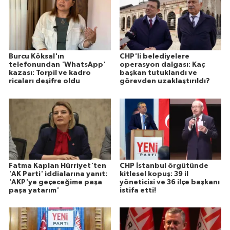
Burcu Köksal'ın
CHP'li belediyelere
telefonundan 'WhatsApp'
operasyon dalgası: Kaç
kazası: Torpil ve kadro
başkan tutuklandı ve
ricaları deşifre oldu
görevden uzaklaştırıldı?
Fatma Kaplan Hürriyet'ten
CHP İstanbul örgütünde
'AK Parti' iddialarına yanıt:
kitlesel kopuş: 39 il
'AKP'ye geçeceğime paşa
yöneticisi ve 36 ilçe başkanı
paşa yatarım'
istifa etti!