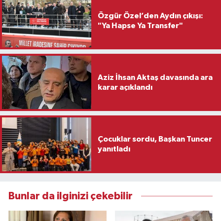
Özgür Özel’den Aydın çıkışı:
"Ya Hapse Ya Transfer"
Aziz İhsan Aktaş davasında ara
karar açıklandı
Çocuklar sordu, Başkan Tuncer
yanıtladı
Bunlar da ilginizi çekebilir