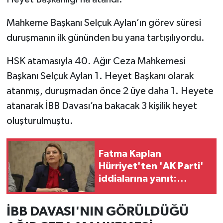
Mahkeme Başkanı Selçuk Aylan’ın görev süresi
duruşmanın ilk gününden bu yana tartışılıyordu.
HSK atamasıyla 40. Ağır Ceza Mahkemesi
Başkanı Selçuk Aylan 1. Heyet Başkanı olarak
atanmış, duruşmadan önce 2 üye daha 1. Heyete
atanarak İBB Davası’na bakacak 3 kişilik heyet
oluşturulmuştu.
Fatma Kaplan
Hürriyet'ten 'AK Parti'
iddialarına yanıt:
'AKP'ye geçeceğime
paşa paşa yatarım'
İBB DAVASI'NIN GÖRÜLDÜĞÜ