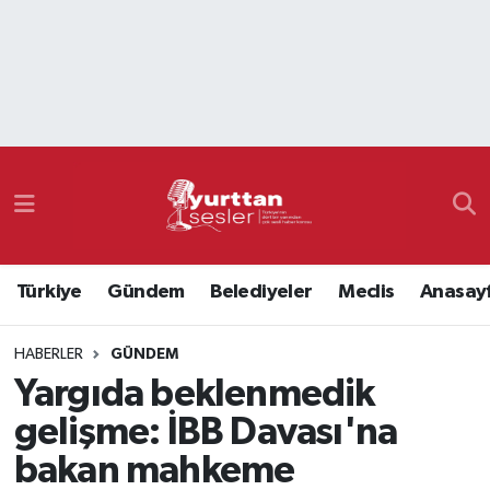
Nöbetçi Eczaneler
Hava Durumu
Namaz Vakitleri
Trafik Durumu
Türkiye
Gündem
Belediyeler
Meclis
Anasay
Süper Lig Puan Durumu ve Fikstür
HABERLER
GÜNDEM
Tüm Manşetler
Yargıda beklenmedik
Son Dakika Haberleri
gelişme: İBB Davası'na
bakan mahkeme
Haber Arşivi