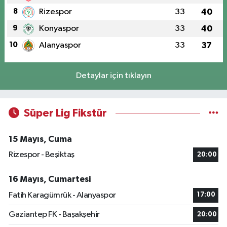
8
Rizespor
33
40
9
Konyaspor
33
40
10
Alanyaspor
33
37
Detaylar için tıklayın
Süper Lig Fikstür
15 Mayıs, Cuma
Rizespor - Beşiktaş
20:00
16 Mayıs, Cumartesi
Fatih Karagümrük - Alanyaspor
17:00
Gaziantep FK - Başakşehir
20:00