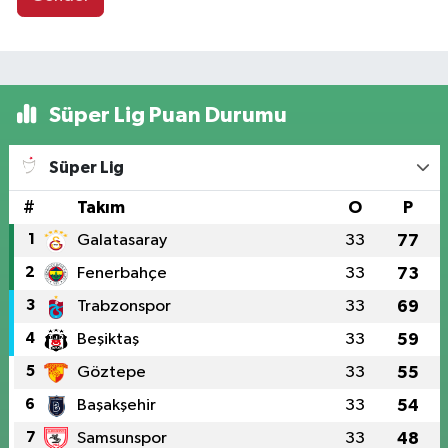
Süper Lig Puan Durumu
Süper Lig
#
Takım
O
P
1
Galatasaray
33
77
2
Fenerbahçe
33
73
3
Trabzonspor
33
69
4
Beşiktaş
33
59
5
Göztepe
33
55
6
Başakşehir
33
54
7
Samsunspor
33
48