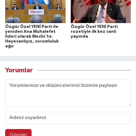
Özgür Özel YENİ Parti ile
Özgür Özel YENİ Parti
yeniden Ana Muhalefet
rozetiyle ilk kez canlı
lideri olarak Meclis'te:
yayında
Heyecanlıyız, sorumluluk
ağır
Yorumlar
Gönder