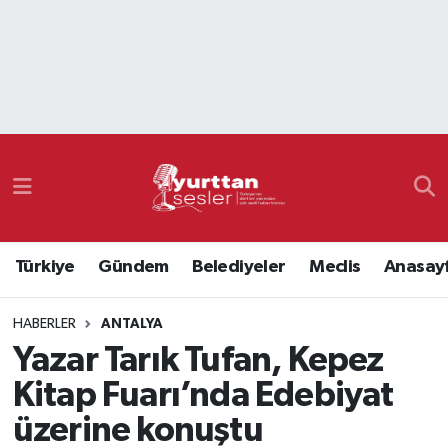
Nöbetçi Eczaneler
Hava Durumu
Namaz Vakitleri
Trafik Durumu
Türkiye
Gündem
Belediyeler
Meclis
Anasay
Süper Lig Puan Durumu ve Fikstür
HABERLER
ANTALYA
Tüm Manşetler
Yazar Tarık Tufan, Kepez
Son Dakika Haberleri
Kitap Fuarı’nda Edebiyat
üzerine konuştu
Haber Arşivi