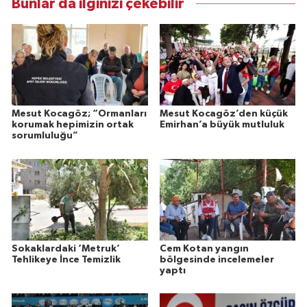
Bunlar da ilginizi çekebilir
Mesut Kocagöz; “Ormanları
Mesut Kocagöz’den küçük
korumak hepimizin ortak
Emirhan’a büyük mutluluk
sorumluluğu”
Sokaklardaki ‘Metruk’
Cem Kotan yangın
Tehlikeye İnce Temizlik
bölgesinde incelemeler
yaptı