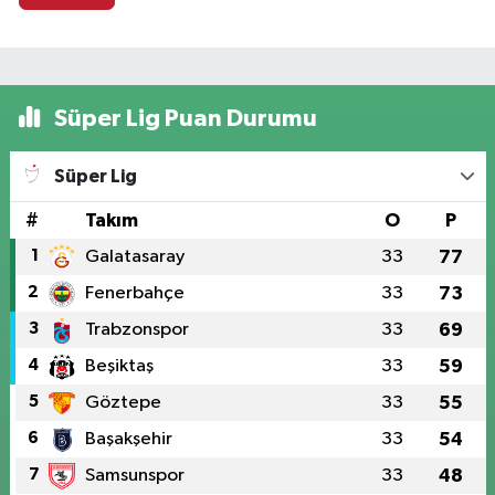
Süper Lig Puan Durumu
Süper Lig
#
Takım
O
P
1
Galatasaray
33
77
2
Fenerbahçe
33
73
3
Trabzonspor
33
69
4
Beşiktaş
33
59
5
Göztepe
33
55
6
Başakşehir
33
54
7
Samsunspor
33
48