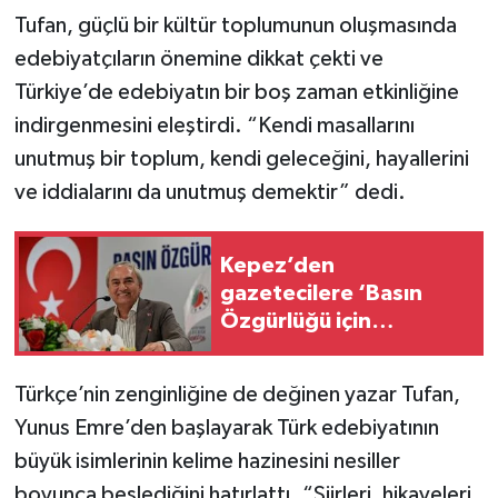
Tufan, güçlü bir kültür toplumunun oluşmasında
edebiyatçıların önemine dikkat çekti ve
Türkiye’de edebiyatın bir boş zaman etkinliğine
indirgenmesini eleştirdi. “Kendi masallarını
unutmuş bir toplum, kendi geleceğini, hayallerini
ve iddialarını da unutmuş demektir” dedi.
Kepez’den
gazetecilere ‘Basın
Özgürlüğü için
Mücadele Buluşması’
Türkçe’nin zenginliğine de değinen yazar Tufan,
Yunus Emre’den başlayarak Türk edebiyatının
büyük isimlerinin kelime hazinesini nesiller
boyunca beslediğini hatırlattı. “Şiirleri, hikayeleri,