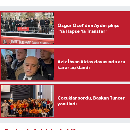
Özgür Özel’den Aydın çıkışı:
"Ya Hapse Ya Transfer"
Aziz İhsan Aktaş davasında ara
karar açıklandı
Çocuklar sordu, Başkan Tuncer
yanıtladı