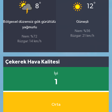
°
°
8
12
Bölgesel düzensiz gök gürültülü
Güneşli
yağmurlu
Nem: %56
Rüzgar: 21 km/h
Nem: %72
Rüzgar: 14 km/h
Çekerek Hava Kalitesi
İyi
1
Orta