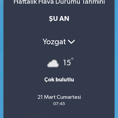
Haftalık Hava Durumu Tahmini
ŞU AN
Yozgat
°
15
Çok bulutlu
21 Mart Cumartesi
07:45