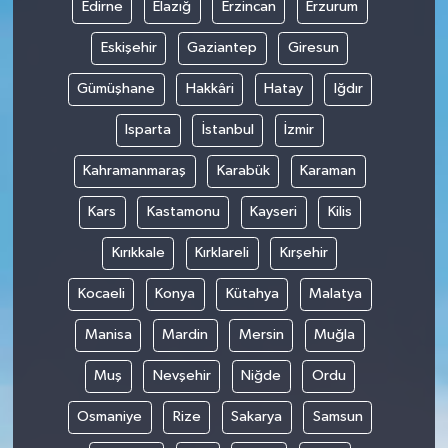
Edirne
Elazığ
Erzincan
Erzurum
Eskişehir
Gaziantep
Giresun
Gümüşhane
Hakkâri
Hatay
Iğdır
Isparta
İstanbul
İzmir
Kahramanmaraş
Karabük
Karaman
Kars
Kastamonu
Kayseri
Kilis
Kırıkkale
Kırklareli
Kırşehir
Kocaeli
Konya
Kütahya
Malatya
Manisa
Mardin
Mersin
Muğla
Muş
Nevşehir
Niğde
Ordu
Osmaniye
Rize
Sakarya
Samsun