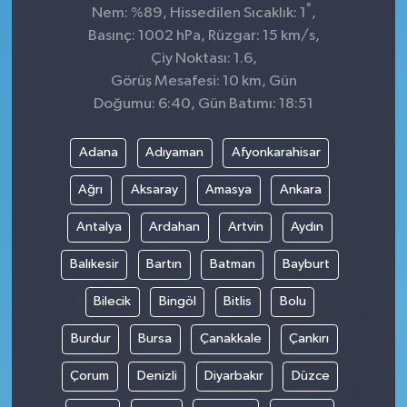
°
Nem: %89, Hissedilen Sıcaklık: 1
,
Basınç: 1002 hPa, Rüzgar: 15 km/s,
Çiy Noktası: 1.6,
Görüş Mesafesi: 10 km, Gün
Doğumu: 6:40, Gün Batımı: 18:51
Adana
Adıyaman
Afyonkarahisar
Ağrı
Aksaray
Amasya
Ankara
Antalya
Ardahan
Artvin
Aydın
Balıkesir
Bartın
Batman
Bayburt
Bilecik
Bingöl
Bitlis
Bolu
Burdur
Bursa
Çanakkale
Çankırı
Çorum
Denizli
Diyarbakır
Düzce