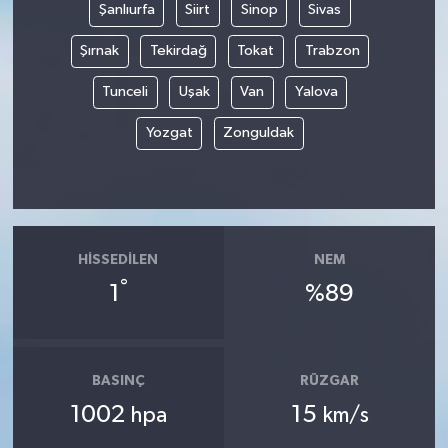
Şanlıurfa
Siirt
Sinop
Sivas
Şırnak
Tekirdağ
Tokat
Trabzon
Tunceli
Uşak
Van
Yalova
Yozgat
Zonguldak
HISSEDILEN
NEM
°
1
%89
BASINÇ
RÜZGAR
1002
15
hpa
km/s