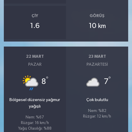
ÇIY
GÖRÜŞ
1.6
10
km
22 MART
23 MART
PAZAR
PAZARTESI
°
°
8
7
Bölgesel düzensiz yağmur
Çok bulutlu
yağışlı
Nem: %82
Rüzgar: 12 km/h
Nem: %67
Rüzgar: 16 km/h
Yağış Olasılığı: %88