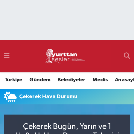
Nöbetçi Eczaneler
Hava Durumu
Namaz Vakitleri
Trafik Durumu
Türkiye
Gündem
Belediyeler
Meclis
Anasay
Süper Lig Puan Durumu ve Fikstür
Çekerek Hava Durumu
Tüm Manşetler
Son Dakika Haberleri
Çekerek Bugün, Yarın ve 1
Haber Arşivi