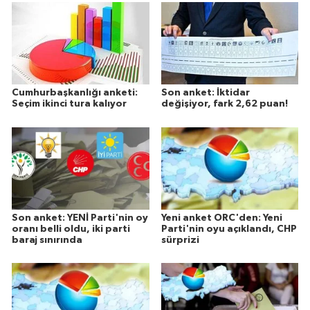
Cumhurbaşkanlığı anketi:
Son anket: İktidar
Seçim ikinci tura kalıyor
değişiyor, fark 2,62 puan!
Son anket: YENİ Parti'nin oy
Yeni anket ORC'den: Yeni
oranı belli oldu, iki parti
Parti'nin oyu açıklandı, CHP
baraj sınırında
sürprizi