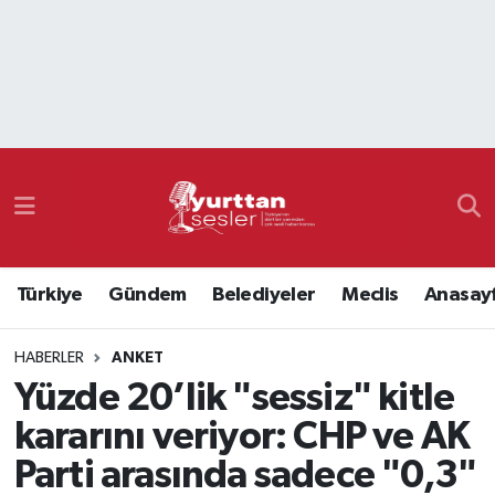
Nöbetçi Eczaneler
Hava Durumu
Namaz Vakitleri
Trafik Durumu
Türkiye
Gündem
Belediyeler
Meclis
Anasay
Süper Lig Puan Durumu ve Fikstür
HABERLER
ANKET
Tüm Manşetler
Yüzde 20’lik "sessiz" kitle
Son Dakika Haberleri
kararını veriyor: CHP ve AK
Parti arasında sadece "0,3"
Haber Arşivi