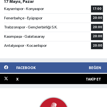
17 Mayıs, Pazar
Kayserispor - Konyaspor
17:00
Fenerbahçe - Eyüpspor
20:00
Trabzonspor - Gençlerbirliği S.K.
20:00
Kasımpaşa - Galatasaray
20:00
Antalyaspor - Kocaelispor
20:00
FACEBOOK
BEĞEN
X
TAKIP ET