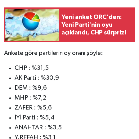
Yeni anket ORC'den:
Yeni Parti'nin oyu
açıklandı, CHP sürprizi
Ankete göre partilerin oy oranı şöyle:
CHP : %31,5
AK Parti : %30,9
DEM : %9,6
MHP : %7,2
ZAFER : %5,6
İYİ Parti : %5,4
ANAHTAR : %3,5
Y.REFAH : %3,1