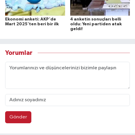
Ekonomi anketi: AKP'de
4 anketin sonuçları belli
Mart 2025'ten beri bir ilk
oldu: Yeni partiden atak
geldi!
Yorumlar
Gönder