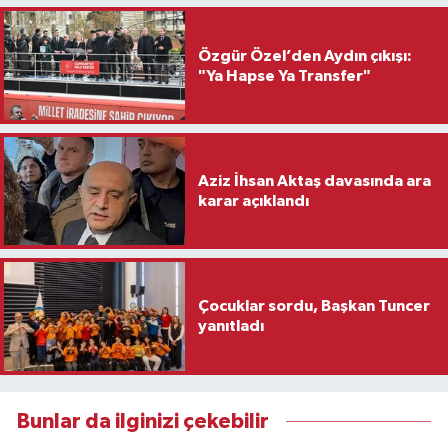
Özgür Özel’den Aydın çıkışı:
"Ya Hapse Ya Transfer"
Aziz İhsan Aktaş davasında ara
karar açıklandı
Çocuklar sordu, Başkan Tuncer
yanıtladı
Bunlar da ilginizi çekebilir