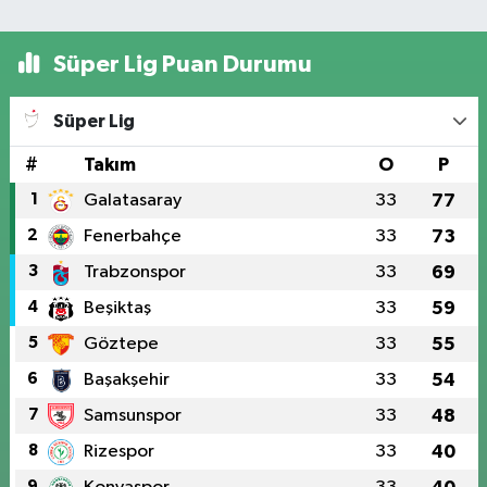
Süper Lig Puan Durumu
Süper Lig
#
Takım
O
P
1
Galatasaray
33
77
2
Fenerbahçe
33
73
3
Trabzonspor
33
69
4
Beşiktaş
33
59
5
Göztepe
33
55
6
Başakşehir
33
54
7
Samsunspor
33
48
8
Rizespor
33
40
9