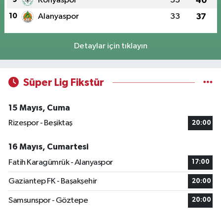
Konyaspor
33
40
10
Alanyaspor
33
37
Detaylar için tıklayın
Süper Lig Fikstür
15 Mayıs, Cuma
Rizespor - Beşiktaş
20:00
16 Mayıs, Cumartesi
Fatih Karagümrük - Alanyaspor
17:00
Gaziantep FK - Başakşehir
20:00
Samsunspor - Göztepe
20:00