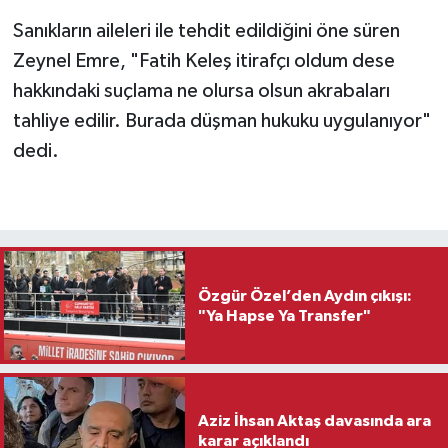
Sanıkların aileleri ile tehdit edildiğini öne süren
Zeynel Emre, "Fatih Keleş itirafçı oldum dese
hakkındaki suçlama ne olursa olsun akrabaları
tahliye edilir. Burada düşman hukuku uygulanıyor"
dedi.
Özgür Özel’den Aydın çıkışı:
"Ya Hapse Ya Transfer"
Aziz İhsan Aktaş davasında ara
karar açıklandı