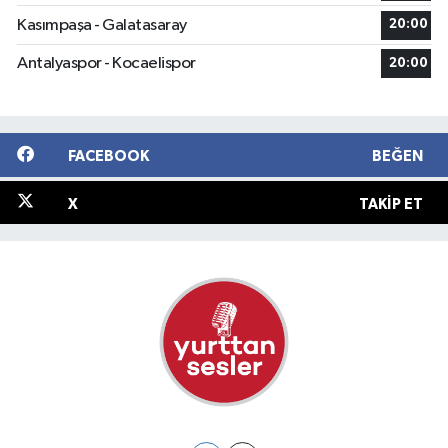
Kasımpaşa - Galatasaray
20:00
Antalyaspor - Kocaelispor
20:00
FACEBOOK
BEĞEN
X
TAKIP ET