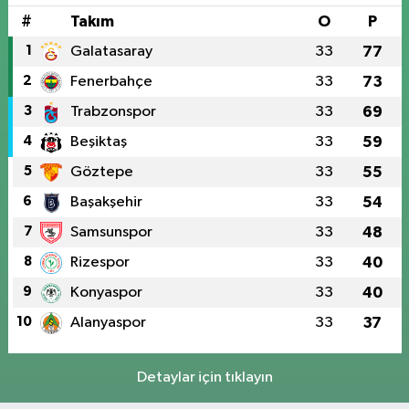
#
Takım
O
P
1
Galatasaray
33
77
2
Fenerbahçe
33
73
3
Trabzonspor
33
69
4
Beşiktaş
33
59
5
Göztepe
33
55
6
Başakşehir
33
54
7
Samsunspor
33
48
8
Rizespor
33
40
9
Konyaspor
33
40
10
Alanyaspor
33
37
Detaylar için tıklayın