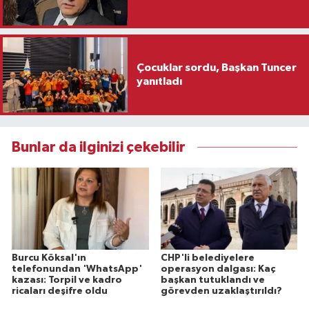
Çocuklar sordu, Başkan Tuncer
yanıtladı
Bunlar da ilginizi çekebilir
Burcu Köksal'ın
CHP'li belediyelere
telefonundan 'WhatsApp'
operasyon dalgası: Kaç
kazası: Torpil ve kadro
başkan tutuklandı ve
ricaları deşifre oldu
görevden uzaklaştırıldı?