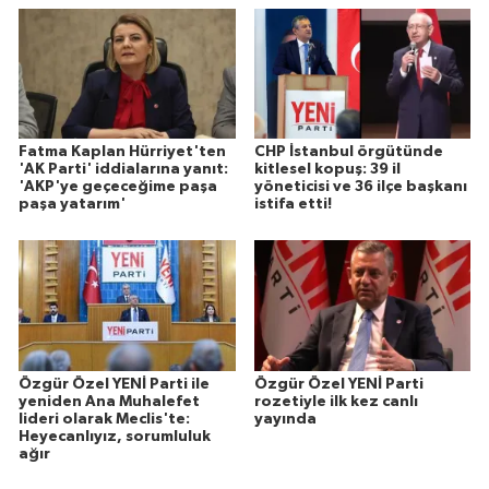
Fatma Kaplan Hürriyet'ten
CHP İstanbul örgütünde
'AK Parti' iddialarına yanıt:
kitlesel kopuş: 39 il
'AKP'ye geçeceğime paşa
yöneticisi ve 36 ilçe başkanı
paşa yatarım'
istifa etti!
Özgür Özel YENİ Parti ile
Özgür Özel YENİ Parti
yeniden Ana Muhalefet
rozetiyle ilk kez canlı
lideri olarak Meclis'te:
yayında
Heyecanlıyız, sorumluluk
ağır