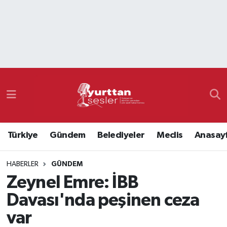
Nöbetçi Eczaneler
Hava Durumu
Namaz Vakitleri
Trafik Durumu
Türkiye
Gündem
Belediyeler
Meclis
Anasay
Süper Lig Puan Durumu ve Fikstür
HABERLER
GÜNDEM
Tüm Manşetler
Zeynel Emre: İBB
Son Dakika Haberleri
Davası'nda peşinen ceza
var
Haber Arşivi