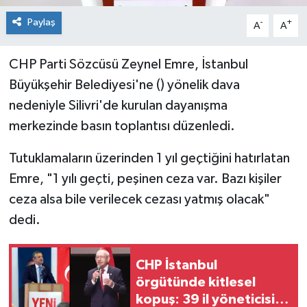
Paylaş
-
+
A
A
CHP Parti Sözcüsü Zeynel Emre, İstanbul
Büyükşehir Belediyesi'ne () yönelik dava
nedeniyle Silivri'de kurulan dayanışma
merkezinde basın toplantısı düzenledi.
Tutuklamaların üzerinden 1 yıl geçtiğini hatırlatan
Emre, "1 yılı geçti, peşinen ceza var. Bazı kişiler
ceza alsa bile verilecek cezası yatmış olacak"
dedi.
CHP İstanbul
örgütünde kitlesel
kopuş: 39 il yöneticisi