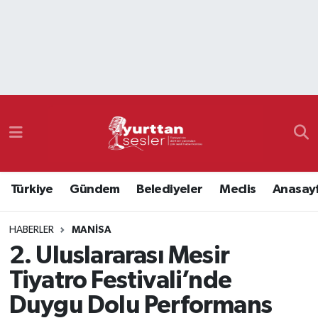
Nöbetçi Eczaneler
Hava Durumu
Namaz Vakitleri
Trafik Durumu
Türkiye
Gündem
Belediyeler
Meclis
Anasay
Süper Lig Puan Durumu ve Fikstür
HABERLER
MANISA
Tüm Manşetler
2. Uluslararası Mesir
Son Dakika Haberleri
Tiyatro Festivali’nde
Duygu Dolu Performans
Haber Arşivi