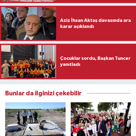
Aziz İhsan Aktaş davasında ara
karar açıklandı
Çocuklar sordu, Başkan Tuncer
yanıtladı
Bunlar da ilginizi çekebilir