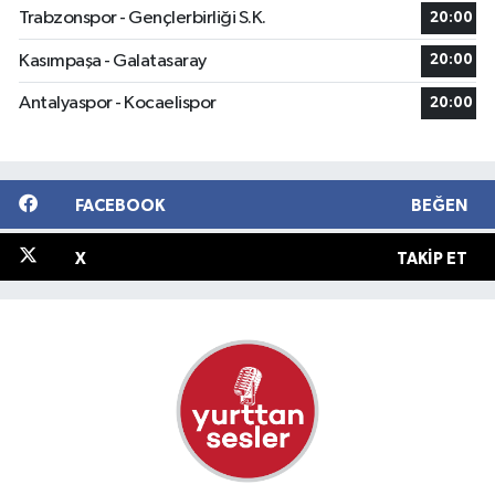
Trabzonspor - Gençlerbirliği S.K.
20:00
Kasımpaşa - Galatasaray
20:00
Antalyaspor - Kocaelispor
20:00
FACEBOOK
BEĞEN
X
TAKIP ET