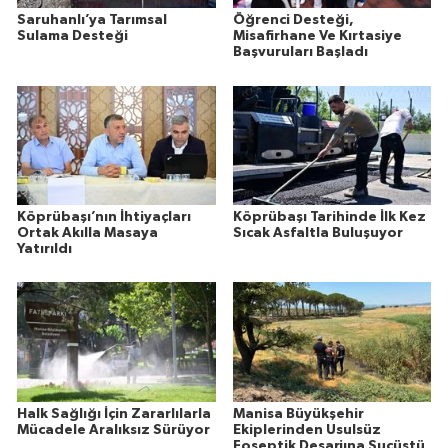
Saruhanlı’ya Tarımsal
Öğrenci Desteği,
Sulama Desteği
Misafirhane Ve Kırtasiye
Başvuruları Başladı
Köprübaşı’nın İhtiyaçları
Köprübaşı Tarihinde İlk Kez
Ortak Akılla Masaya
Sıcak Asfaltla Buluşuyor
Yatırıldı
Halk Sağlığı İçin Zararlılarla
Manisa Büyükşehir
Mücadele Aralıksız Sürüyor
Ekiplerinden Usulsüz
Foseptik Deşarjına Suçüstü