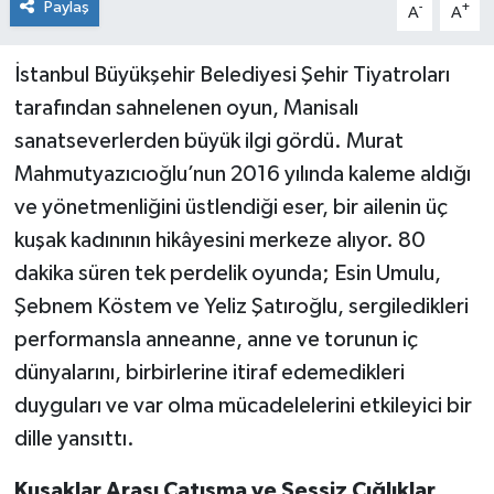
Paylaş
-
+
A
A
İstanbul Büyükşehir Belediyesi Şehir Tiyatroları
tarafından sahnelenen oyun, Manisalı
sanatseverlerden büyük ilgi gördü. Murat
Mahmutyazıcıoğlu’nun 2016 yılında kaleme aldığı
ve yönetmenliğini üstlendiği eser, bir ailenin üç
kuşak kadınının hikâyesini merkeze alıyor. 80
dakika süren tek perdelik oyunda; Esin Umulu,
Şebnem Köstem ve Yeliz Şatıroğlu, sergiledikleri
performansla anneanne, anne ve torunun iç
dünyalarını, birbirlerine itiraf edemedikleri
duyguları ve var olma mücadelelerini etkileyici bir
dille yansıttı.
Kuşaklar Arası Çatışma ve Sessiz Çığlıklar