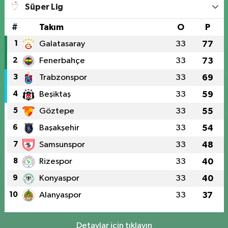
Süper Lig
#
Takım
O
P
1
Galatasaray
33
77
2
Fenerbahçe
33
73
3
Trabzonspor
33
69
4
Beşiktaş
33
59
5
Göztepe
33
55
6
Başakşehir
33
54
7
Samsunspor
33
48
8
Rizespor
33
40
9
Konyaspor
33
40
10
Alanyaspor
33
37
Detaylar için tıklayın