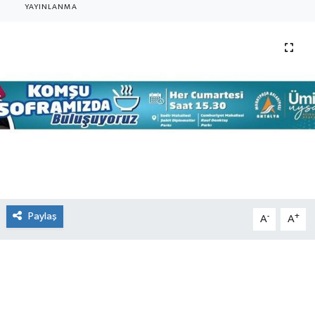
YAYINLANMA
Paylaş
-
+
A
A