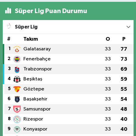
Süper Lig Puan Durumu
Süper Lig
#
Takım
O
P
1
Galatasaray
33
77
2
Fenerbahçe
33
73
3
Trabzonspor
33
69
4
Beşiktaş
33
59
5
Göztepe
33
55
6
Başakşehir
33
54
7
Samsunspor
33
48
8
Rizespor
33
40
9
Konyaspor
33
40