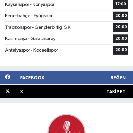
Kayserispor - Konyaspor
17:00
Fenerbahçe - Eyüpspor
20:00
Trabzonspor - Gençlerbirliği S.K.
20:00
Kasımpaşa - Galatasaray
20:00
Antalyaspor - Kocaelispor
20:00
FACEBOOK
BEĞEN
X
TAKIP ET