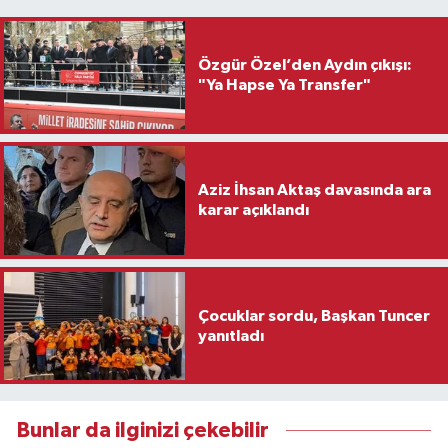
Özgür Özel’den Aydın çıkışı:
"Ya Hapse Ya Transfer"
Aziz İhsan Aktaş davasında ara
karar açıklandı
Çocuklar sordu, Başkan Tuncer
yanıtladı
Bunlar da ilginizi çekebilir