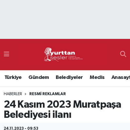
Nöbetçi Eczaneler
Hava Durumu
Namaz Vakitleri
Trafik Durumu
Türkiye
Gündem
Belediyeler
Meclis
Anasay
Süper Lig Puan Durumu ve Fikstür
HABERLER
RESMI REKLAMLAR
Tüm Manşetler
24 Kasım 2023 Muratpaşa
Son Dakika Haberleri
Belediyesi ilanı
Haber Arşivi
24.11.2023 - 09:53