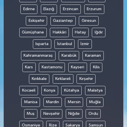
Edirne
Elazığ
Erzincan
Erzurum
Eskişehir
Gaziantep
Giresun
Gümüşhane
Hakkâri
Hatay
Iğdır
Isparta
İstanbul
İzmir
Kahramanmaraş
Karabük
Karaman
Kars
Kastamonu
Kayseri
Kilis
Kırıkkale
Kırklareli
Kırşehir
Kocaeli
Konya
Kütahya
Malatya
Manisa
Mardin
Mersin
Muğla
Muş
Nevşehir
Niğde
Ordu
Osmaniye
Rize
Sakarya
Samsun