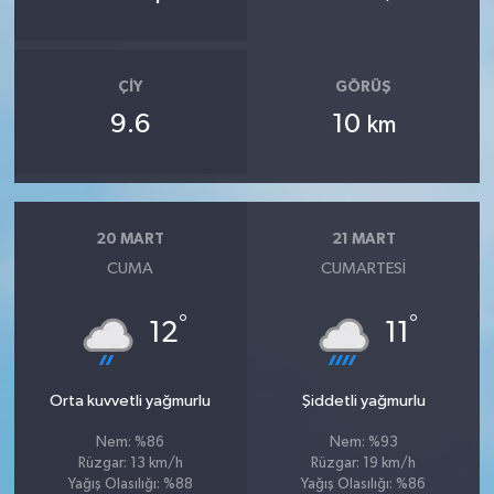
ÇIY
GÖRÜŞ
9.6
10
km
20 MART
21 MART
CUMA
CUMARTESI
°
°
12
11
Orta kuvvetli yağmurlu
Şiddetli yağmurlu
Nem: %86
Nem: %93
Rüzgar: 13 km/h
Rüzgar: 19 km/h
Yağış Olasılığı: %88
Yağış Olasılığı: %86