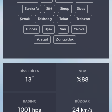
Şanlıurfa
Siirt
Sinop
Sivas
Şırnak
Tekirdağ
Tokat
Trabzon
Tunceli
Uşak
Van
Yalova
Yozgat
Zonguldak
HISSEDILEN
NEM
°
13
%88
BASINÇ
RÜZGAR
1001
24
hpa
km/s