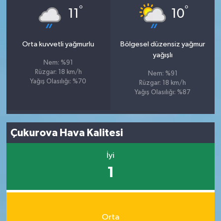
°
°
11
10
Orta kuvvetli yağmurlu
Bölgesel düzensiz yağmur
yağışlı
Nem: %91
Rüzgar: 18 km/h
Nem: %91
Yağış Olasılığı: %70
Rüzgar: 18 km/h
Yağış Olasılığı: %87
Çukurova Hava Kalitesi
İyi
1
Orta