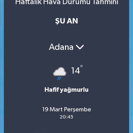
Haftalık Hava Durumu Tahmini
ŞU AN
Adana
°
14
Hafif yağmurlu
19 Mart Perşembe
20:45