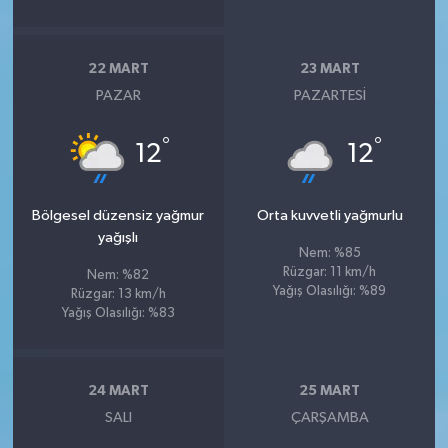
22 MART
23 MART
PAZAR
PAZARTESI
°
°
12
12
Bölgesel düzensiz yağmur
Orta kuvvetli yağmurlu
yağışlı
Nem: %85
Rüzgar: 11 km/h
Nem: %82
Yağış Olasılığı: %89
Rüzgar: 13 km/h
Yağış Olasılığı: %83
24 MART
25 MART
SALI
ÇARŞAMBA