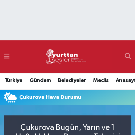
Nöbetçi Eczaneler
Hava Durumu
Namaz Vakitleri
Trafik Durumu
Türkiye
Gündem
Belediyeler
Meclis
Anasay
Süper Lig Puan Durumu ve Fikstür
Çukurova Hava Durumu
Tüm Manşetler
Son Dakika Haberleri
Çukurova Bugün, Yarın ve 1
Haber Arşivi