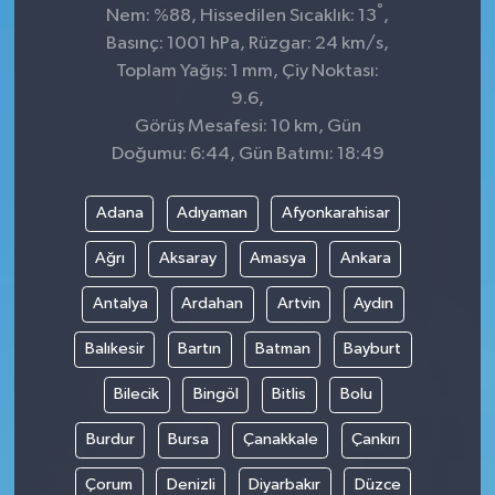
°
Nem: %88, Hissedilen Sıcaklık: 13
,
Basınç: 1001 hPa, Rüzgar: 24 km/s,
Toplam Yağış: 1 mm, Çiy Noktası:
9.6,
Görüş Mesafesi: 10 km, Gün
Doğumu: 6:44, Gün Batımı: 18:49
Adana
Adıyaman
Afyonkarahisar
Ağrı
Aksaray
Amasya
Ankara
Antalya
Ardahan
Artvin
Aydın
Balıkesir
Bartın
Batman
Bayburt
Bilecik
Bingöl
Bitlis
Bolu
Burdur
Bursa
Çanakkale
Çankırı
Çorum
Denizli
Diyarbakır
Düzce