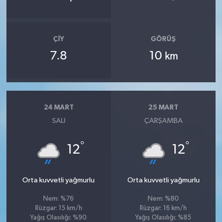
ÇIY
GÖRÜŞ
7.8
10
km
24 MART
25 MART
SALI
ÇARŞAMBA
°
°
12
12
Orta kuvvetli yağmurlu
Orta kuvvetli yağmurlu
Nem: %76
Nem: %80
Rüzgar: 15 km/h
Rüzgar: 16 km/h
Yağış Olasılığı: %90
Yağış Olasılığı: %85