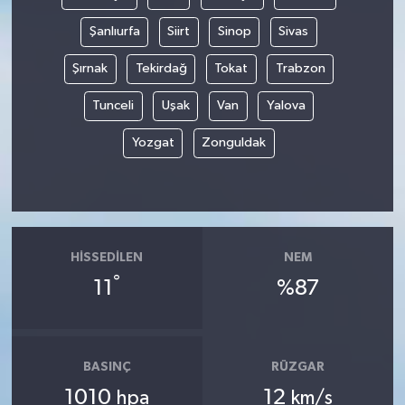
Şanlıurfa
Siirt
Sinop
Sivas
Şırnak
Tekirdağ
Tokat
Trabzon
Tunceli
Uşak
Van
Yalova
Yozgat
Zonguldak
HISSEDILEN
NEM
°
11
%87
BASINÇ
RÜZGAR
1010
12
hpa
km/s