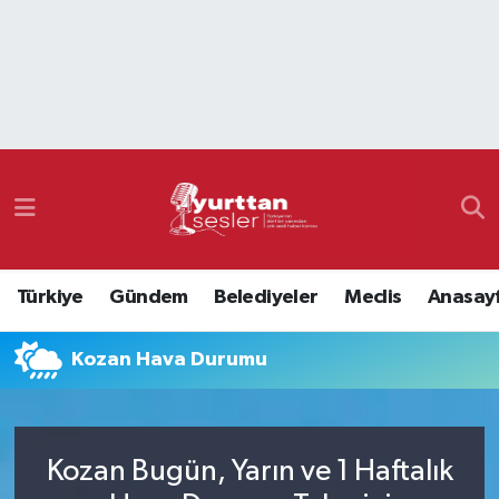
Nöbetçi Eczaneler
Hava Durumu
Namaz Vakitleri
Trafik Durumu
Türkiye
Gündem
Belediyeler
Meclis
Anasay
Süper Lig Puan Durumu ve Fikstür
Kozan Hava Durumu
Tüm Manşetler
Son Dakika Haberleri
Kozan Bugün, Yarın ve 1 Haftalık
Haber Arşivi