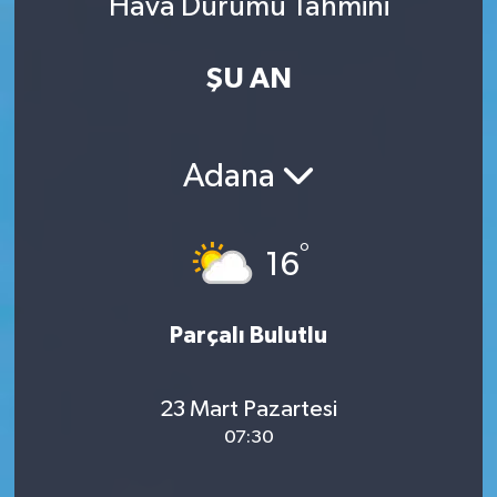
Hava Durumu Tahmini
ŞU AN
Adana
°
16
Parçalı Bulutlu
23 Mart Pazartesi
07:30