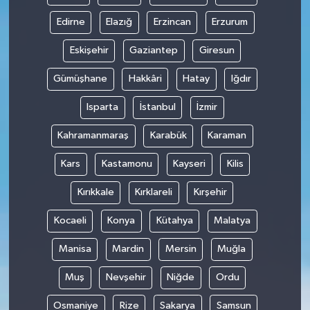
Edirne
Elazığ
Erzincan
Erzurum
Eskişehir
Gaziantep
Giresun
Gümüşhane
Hakkâri
Hatay
Iğdır
Isparta
İstanbul
İzmir
Kahramanmaraş
Karabük
Karaman
Kars
Kastamonu
Kayseri
Kilis
Kırıkkale
Kırklareli
Kırşehir
Kocaeli
Konya
Kütahya
Malatya
Manisa
Mardin
Mersin
Muğla
Muş
Nevşehir
Niğde
Ordu
Osmaniye
Rize
Sakarya
Samsun