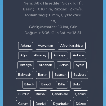
°
Nem: %87, Hissedilen Sıcaklık: 11
,
Basınç: 1010 hPa, Rüzgar: 12 km/s,
Toplam Yağış: 0 mm, Çiy Noktası:
7.8,
Görüş Mesafesi: 10 km, Gün
Doğumu: 6:36, Gün Batımı: 18:51
Adana
Adıyaman
Afyonkarahisar
Ağrı
Aksaray
Amasya
Ankara
Antalya
Ardahan
Artvin
Aydın
Balıkesir
Bartın
Batman
Bayburt
Bilecik
Bingöl
Bitlis
Bolu
Burdur
Bursa
Çanakkale
Çankırı
Çorum
Denizli
Diyarbakır
Düzce