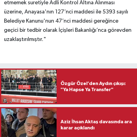
etmemek suretiyle Adli Kontrol Altına Alınması
üzerine, Anayasa'nın 127’nci maddesi ile 5393 sayılı
Belediye Kanunu'nun 47’nci maddesi gereğince
geçici bir tedbir olarak İçişleri Bakanlığı’nca görevden
uzaklaştırılmıştır."
Özgür Özel’den Aydın çıkışı:
"Ya Hapse Ya Transfer"
Aziz İhsan Aktaş davasında ara
karar açıklandı