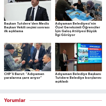
Başkan Tutdere’den Meclis
Adıyaman Belediyesi’nin
Başkan Vekili seçimi sonrası
Özel Gereksimli Öğrenciler
ilk açıklama
İçin Galoş Atölyesi Büyük
İlgi Görüyor
CHP'li Barut: "Adıyaman
Adıyaman Belediye Başkanı
yaralarına çare arıyor"
Tutdere Belediye borçlarını
açıkladı
Yorumlar