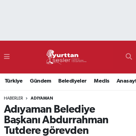
Nöbetçi Eczaneler
Hava Durumu
Namaz Vakitleri
Trafik Durumu
Türkiye
Gündem
Belediyeler
Meclis
Anasay
Süper Lig Puan Durumu ve Fikstür
HABERLER
ADIYAMAN
Tüm Manşetler
Adıyaman Belediye
Son Dakika Haberleri
Başkanı Abdurrahman
Tutdere görevden
Haber Arşivi