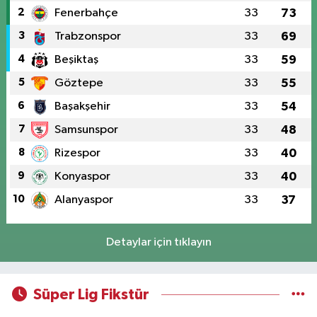
2
Fenerbahçe
33
73
3
Trabzonspor
33
69
4
Beşiktaş
33
59
5
Göztepe
33
55
6
Başakşehir
33
54
7
Samsunspor
33
48
8
Rizespor
33
40
9
Konyaspor
33
40
10
Alanyaspor
33
37
Detaylar için tıklayın
Süper Lig Fikstür