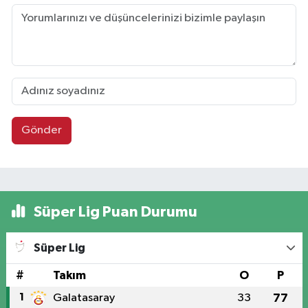
Gönder
Süper Lig Puan Durumu
Süper Lig
#
Takım
O
P
1
Galatasaray
33
77