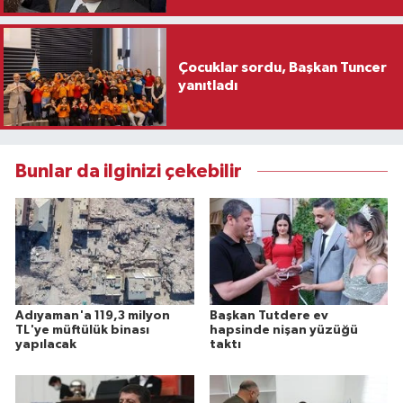
Çocuklar sordu, Başkan Tuncer
yanıtladı
Bunlar da ilginizi çekebilir
Adıyaman'a 119,3 milyon
Başkan Tutdere ev
TL'ye müftülük binası
hapsinde nişan yüzüğü
yapılacak
taktı