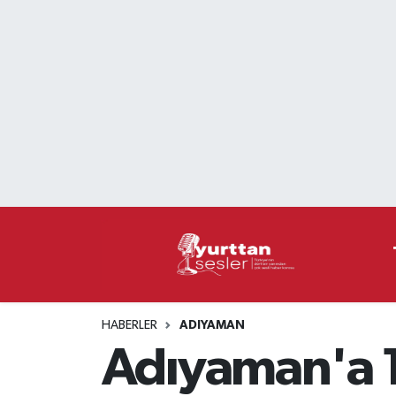
Nöbetçi Eczaneler
Hava Durumu
Namaz Vakitleri
Trafik Durumu
Süper Lig Puan Durumu ve Fikstür
Tüm Manşetler
HABERLER
ADIYAMAN
Son Dakika Haberleri
Adıyaman'a 1
Haber Arşivi