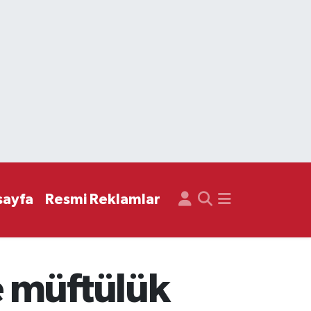
sayfa
Resmi Reklamlar
e müftülük