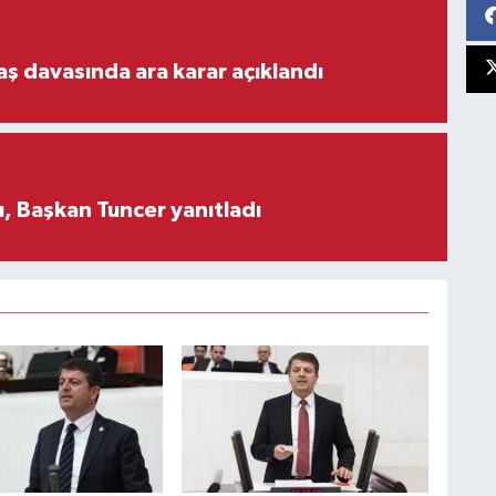
aş davasında ara karar açıklandı
, Başkan Tuncer yanıtladı