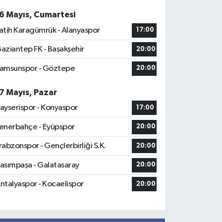
6 Mayıs, Cumartesi
atih Karagümrük - Alanyaspor
17:00
aziantep FK - Başakşehir
20:00
amsunspor - Göztepe
20:00
7 Mayıs, Pazar
ayserispor - Konyaspor
17:00
enerbahçe - Eyüpspor
20:00
rabzonspor - Gençlerbirliği S.K.
20:00
asımpaşa - Galatasaray
20:00
ntalyaspor - Kocaelispor
20:00