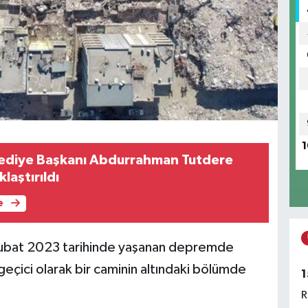
1
ediye Başkanı Abdurrahman Tutdere
laştırıldı
e
6 Şubat 2023 tarihinde yaşanan depremde
geçici olarak bir caminin altındaki bölümde
1
R