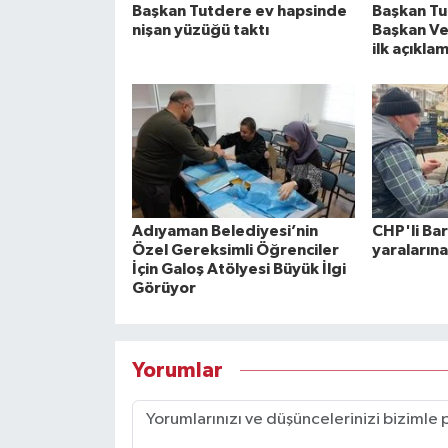
Başkan Tutdere ev hapsinde
Başkan Tu
nişan yüzüğü taktı
Başkan Vek
ilk açıkla
Adıyaman Belediyesi’nin
CHP'li Ba
Özel Gereksimli Öğrenciler
yaralarına
İçin Galoş Atölyesi Büyük İlgi
Görüyor
Yorumlar