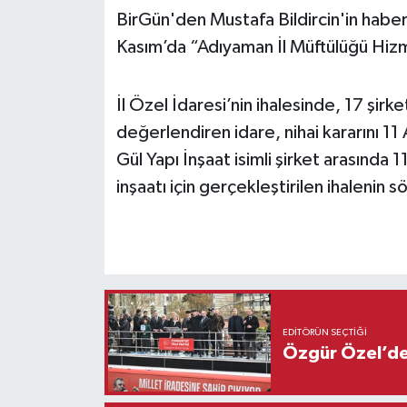
BirGün'den Mustafa Bildircin'in haber
Kasım’da “Adıyaman İl Müftülüğü Hizme
İl Özel İdaresi’nin ihalesinde, 17 şirketi
değerlendiren idare, nihai kararını 11 
Gül Yapı İnşaat isimli şirket arasında 
inşaatı için gerçekleştirilen ihalenin
EDITÖRÜN SEÇTIĞI
Özgür Özel’den