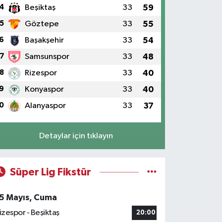
4
Beşiktaş
33
59
5
Göztepe
33
55
6
Başakşehir
33
54
7
Samsunspor
33
48
8
Rizespor
33
40
9
Konyaspor
33
40
0
Alanyaspor
33
37
Detaylar için tıklayın
Süper Lig Fikstür
5 Mayıs, Cuma
izespor - Beşiktaş
20:00