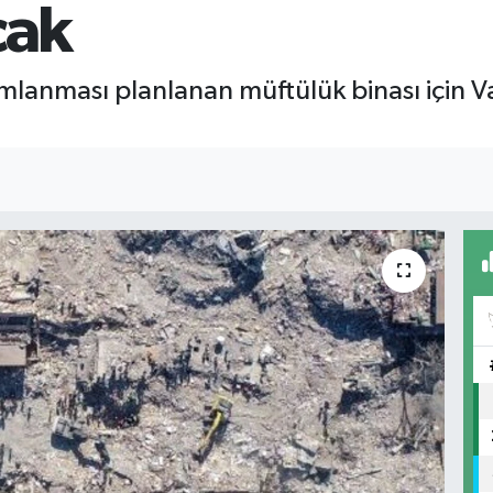
cak
anması planlanan müftülük binası için Val