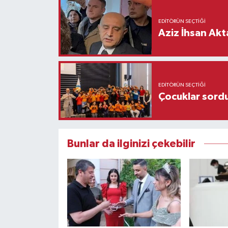
EDITÖRÜN SEÇTIĞI
Aziz İhsan Akt
EDITÖRÜN SEÇTIĞI
Çocuklar sordu
Bunlar da ilginizi çekebilir