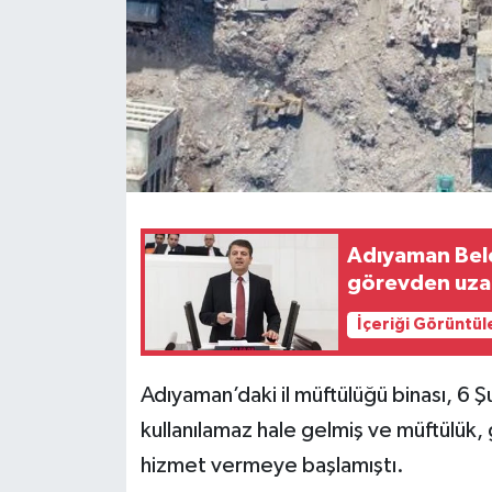
Adıyaman Bel
görevden uzak
İçeriği Görüntül
Adıyaman’daki il müftülüğü binası, 
kullanılamaz hale gelmiş ve müftülük, 
hizmet vermeye başlamıştı.