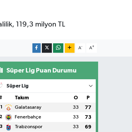
ilik, 119,3 milyon TL
-
+
A
A
Süper Lig Puan Durumu
Süper Lig
#
Takım
O
P
1
Galatasaray
33
77
2
Fenerbahçe
33
73
3
Trabzonspor
33
69